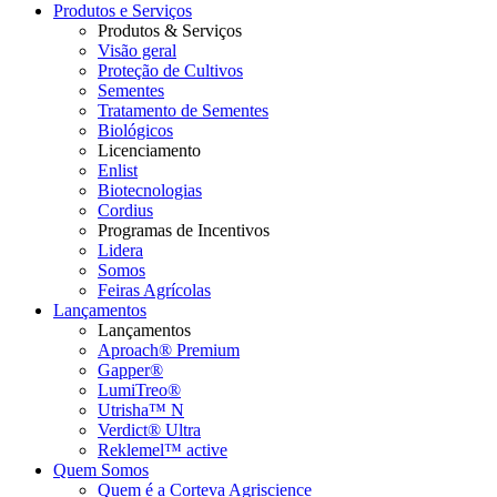
Produtos e Serviços
Produtos & Serviços
Visão geral
Proteção de Cultivos
Sementes
Tratamento de Sementes
Biológicos
Licenciamento
Enlist
Biotecnologias
Cordius
Programas de Incentivos
Lidera
Somos
Feiras Agrícolas
Lançamentos
Lançamentos
Aproach® Premium
Gapper®
LumiTreo®
Utrisha™ N
Verdict® Ultra
Reklemel™ active
Quem Somos
Quem é a Corteva Agriscience