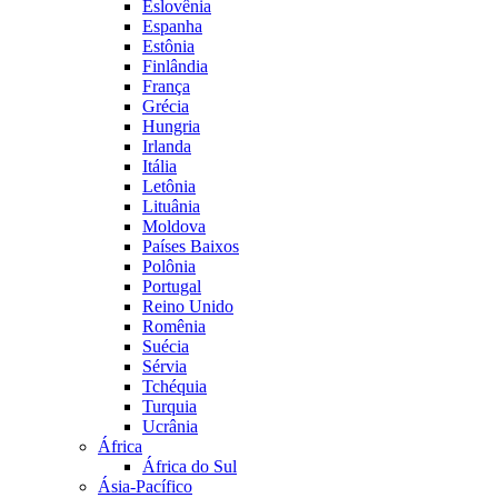
Eslovênia
Espanha
Estônia
Finlândia
França
Grécia
Hungria
Irlanda
Itália
Letônia
Lituânia
Moldova
Países Baixos
Polônia
Portugal
Reino Unido
Romênia
Suécia
Sérvia
Tchéquia
Turquia
Ucrânia
África
África do Sul
Ásia-Pacífico