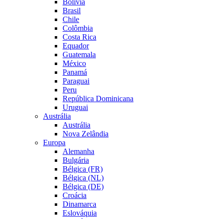
Bolívia
Brasil
Chile
Colômbia
Costa Rica
Equador
Guatemala
México
Panamá
Paraguai
Peru
República Dominicana
Uruguai
Austrália
Austrália
Nova Zelândia
Europa
Alemanha
Bulgária
Bélgica (FR)
Bélgica (NL)
Bélgica (DE)
Croácia
Dinamarca
Eslováquia