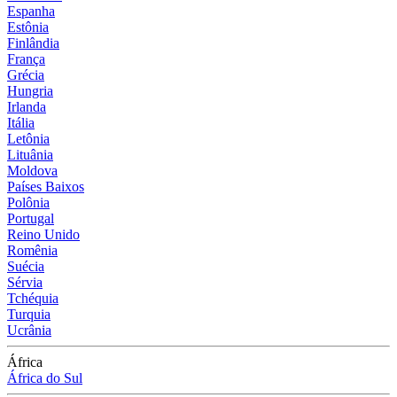
Espanha
Estônia
Finlândia
França
Grécia
Hungria
Irlanda
Itália
Letônia
Lituânia
Moldova
Países Baixos
Polônia
Portugal
Reino Unido
Romênia
Suécia
Sérvia
Tchéquia
Turquia
Ucrânia
África
África do Sul