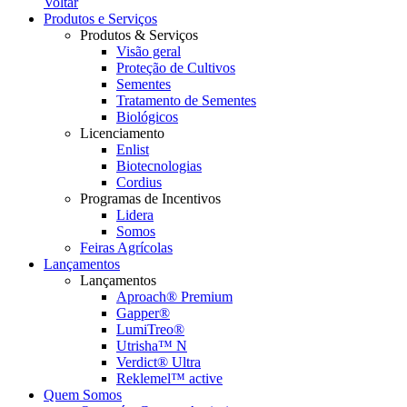
Voltar
Produtos e Serviços
Produtos & Serviços
Visão geral
Proteção de Cultivos
Sementes
Tratamento de Sementes
Biológicos
Licenciamento
Enlist
Biotecnologias
Cordius
Programas de Incentivos
Lidera
Somos
Feiras Agrícolas
Lançamentos
Lançamentos
Aproach® Premium
Gapper®
LumiTreo®
Utrisha™ N
Verdict® Ultra
Reklemel™ active
Quem Somos