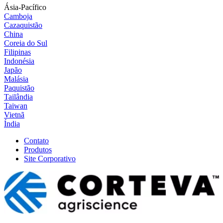
Ásia-Pacífico
Camboja
Cazaquistão
China
Coreia do Sul
Filipinas
Indonésia
Japão
Malásia
Paquistão
Tailândia
Taiwan
Vietnã
Índia
Contato
Produtos
Site Corporativo