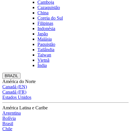
Camboja
Cazaquistão
China
Coreia do Sul
Filipinas
Indonésia
Japão
Malásia
Paquistão
Tailândia
Taiwan
Vietnã
Índia
BRAZIL
América do Norte
Canadá (EN)
Canadá (FR)
Estados Unidos
América Latina e Caribe
Argentina
Bolívia
Brasil
Chile