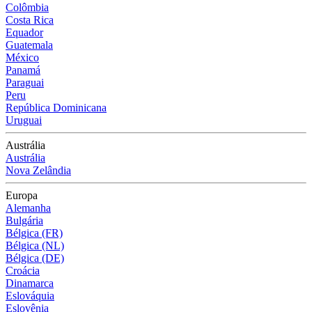
Colômbia
Costa Rica
Equador
Guatemala
México
Panamá
Paraguai
Peru
República Dominicana
Uruguai
Austrália
Austrália
Nova Zelândia
Europa
Alemanha
Bulgária
Bélgica (FR)
Bélgica (NL)
Bélgica (DE)
Croácia
Dinamarca
Eslováquia
Eslovênia