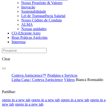
Nosso Propósito & Valores
Inovação
Sustentabilidade
Lei de Transparência Salarial
Nosso Código de Conduta
ALMA
Nossas unidades
CO-Eficiente Agro
Boas Práticas Agrícolas
Imprensa
Clear
Corteva Agriscience™
Produtos e Serviços
Linha Cana | Corteva Agriscience
Vídeos
Bianca Romualdo
Partilhar:
opens in a new tab
opens in a new tab
opens in a new tab
opens in a
new tab
opens in a new tab