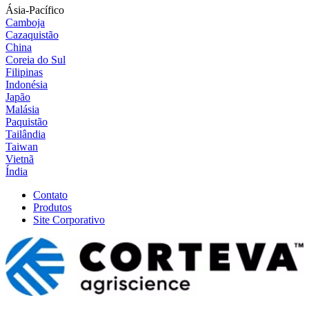
Ásia-Pacífico
Camboja
Cazaquistão
China
Coreia do Sul
Filipinas
Indonésia
Japão
Malásia
Paquistão
Tailândia
Taiwan
Vietnã
Índia
Contato
Produtos
Site Corporativo