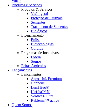
Voltar
Produtos e Serviços
Produtos & Serviços
Visão geral
Proteção de Cultivos
Sementes
Tratamento de Sementes
Biológicos
Licenciamento
Enlist
Biotecnologias
Cordius
Programas de Incentivos
Lidera
Somos
Feiras Agrícolas
Lançamentos
Lançamentos
Aproach® Premium
Gapper®
LumiTreo®
Utrisha™ N
Verdict® Ultra
Reklemel™ active
Quem Somos