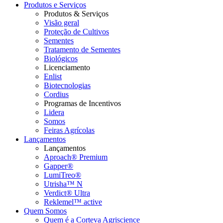
Produtos e Serviços
Produtos & Serviços
Visão geral
Proteção de Cultivos
Sementes
Tratamento de Sementes
Biológicos
Licenciamento
Enlist
Biotecnologias
Cordius
Programas de Incentivos
Lidera
Somos
Feiras Agrícolas
Lançamentos
Lançamentos
Aproach® Premium
Gapper®
LumiTreo®
Utrisha™ N
Verdict® Ultra
Reklemel™ active
Quem Somos
Quem é a Corteva Agriscience