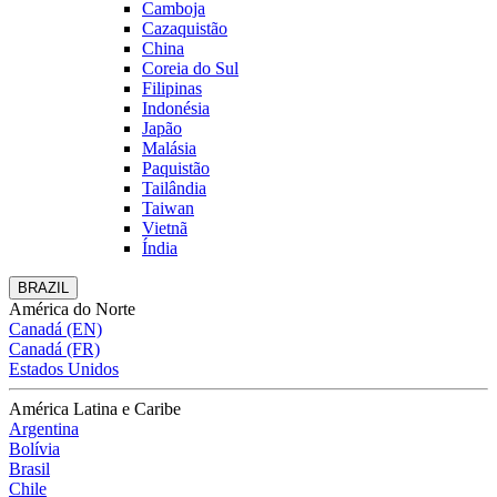
Camboja
Cazaquistão
China
Coreia do Sul
Filipinas
Indonésia
Japão
Malásia
Paquistão
Tailândia
Taiwan
Vietnã
Índia
BRAZIL
América do Norte
Canadá (EN)
Canadá (FR)
Estados Unidos
América Latina e Caribe
Argentina
Bolívia
Brasil
Chile