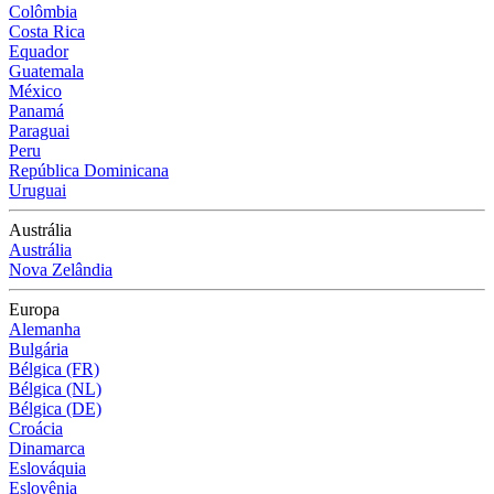
Colômbia
Costa Rica
Equador
Guatemala
México
Panamá
Paraguai
Peru
República Dominicana
Uruguai
Austrália
Austrália
Nova Zelândia
Europa
Alemanha
Bulgária
Bélgica (FR)
Bélgica (NL)
Bélgica (DE)
Croácia
Dinamarca
Eslováquia
Eslovênia