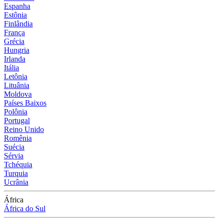
Espanha
Estônia
Finlândia
França
Grécia
Hungria
Irlanda
Itália
Letônia
Lituânia
Moldova
Países Baixos
Polônia
Portugal
Reino Unido
Romênia
Suécia
Sérvia
Tchéquia
Turquia
Ucrânia
África
África do Sul