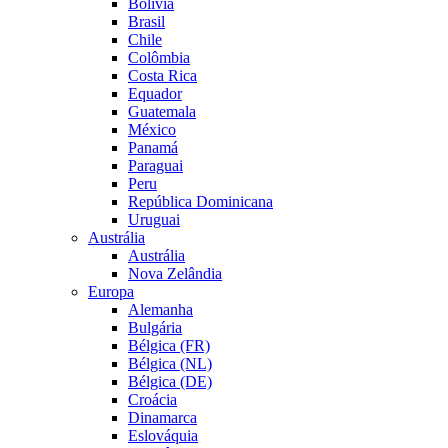
Bolívia
Brasil
Chile
Colômbia
Costa Rica
Equador
Guatemala
México
Panamá
Paraguai
Peru
República Dominicana
Uruguai
Austrália
Austrália
Nova Zelândia
Europa
Alemanha
Bulgária
Bélgica (FR)
Bélgica (NL)
Bélgica (DE)
Croácia
Dinamarca
Eslováquia