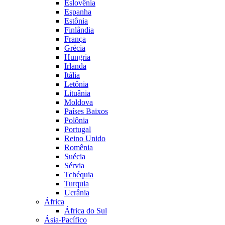
Eslovênia
Espanha
Estônia
Finlândia
França
Grécia
Hungria
Irlanda
Itália
Letônia
Lituânia
Moldova
Países Baixos
Polônia
Portugal
Reino Unido
Romênia
Suécia
Sérvia
Tchéquia
Turquia
Ucrânia
África
África do Sul
Ásia-Pacífico