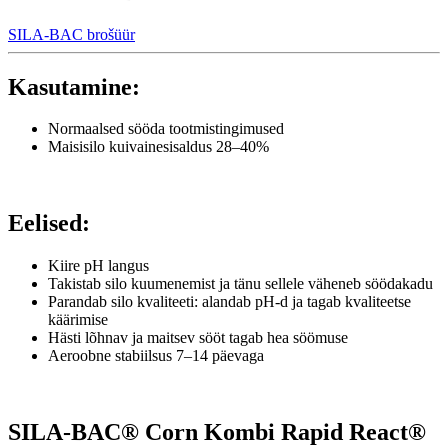
SILA-BAC brošüür
Kasutamine:
Normaalsed sööda tootmistingimused
Maisisilo kuivainesisaldus 28–40%
Eelised:
Kiire pH langus
Takistab silo kuumenemist ja tänu sellele väheneb söödakadu
Parandab silo kvaliteeti: alandab pH-d ja tagab kvaliteetse
käärimise
Hästi lõhnav ja maitsev sööt tagab hea söömuse
Aeroobne stabiilsus 7–14 päevaga
SILA-BAC® Corn Kombi Rapid React®