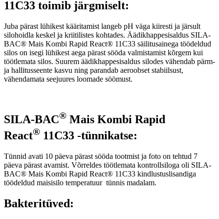
11C33 toimib järgmiselt:
Juba pärast lühikest kääritamist langeb pH väga kiiresti ja järsult
silohoidla keskel ja kriitilistes kohtades. Äädikhappesisaldus SILA-
BAC® Mais Kombi Rapid React® 11C33 säilitusainega töödeldud
silos on isegi lühikest aega pärast sööda valmistamist kõrgem kui
töötlemata silos. Suurem äädikhappesisaldus silodes vähendab pärm-
ja hallitusseente kasvu ning parandab aeroobset stabiilsust,
vähendamata seejuures loomade söömust.
®
SILA-BAC
Mais Kombi Rapid
®
React
11C33 -tünnikatse:
Tünnid avati 10 päeva pärast sööda tootmist ja foto on tehtud 7
päeva pärast avamist. Võrreldes töötlemata kontrollsiloga oli SILA-
BAC® Mais Kombi Rapid React® 11C33 kindlustuslisandiga
töödeldud maisisilo temperatuur tünnis madalam.
Bakteritüved: