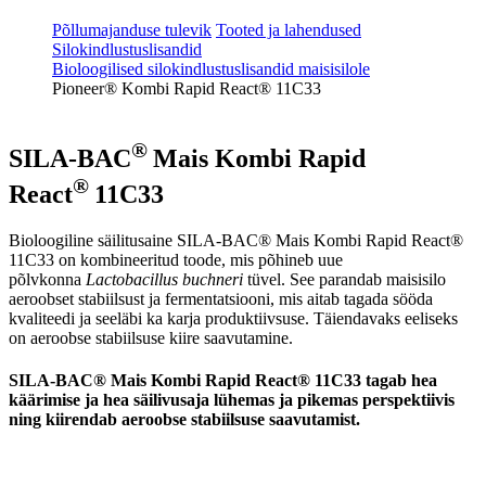
Põllumajanduse tulevik
Tooted ja lahendused
Silokindlustuslisandid
Bioloogilised silokindlustuslisandid maisisilole
Pioneer® Kombi Rapid React® 11C33
®
SILA-BAC
Mais Kombi Rapid
®
React
11C33
Bioloogiline säilitusaine SILA-BAC® Mais Kombi Rapid React®
11C33 on kombineeritud toode, mis põhineb uue
põlvkonna
Lactobacillus buchneri
tüvel. See parandab maisisilo
aeroobset stabiilsust ja fermentatsiooni, mis aitab tagada sööda
kvaliteedi ja seeläbi ka karja produktiivsuse. Täiendavaks eeliseks
on aeroobse stabiilsuse kiire saavutamine.
SILA-BAC® Mais Kombi Rapid React® 11C33 tagab hea
käärimise ja hea säilivusaja lühemas ja pikemas perspektiivis
ning kiirendab aeroobse stabiilsuse saavutamist.