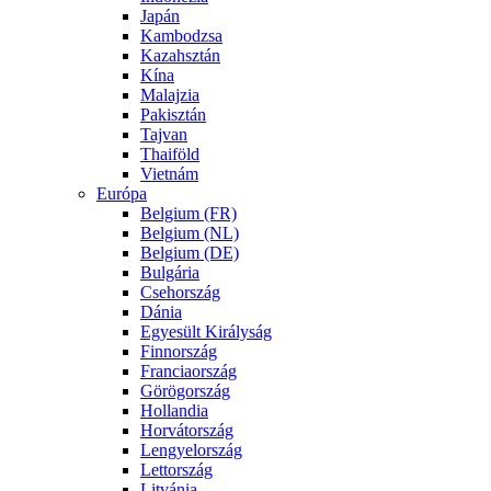
Japán
Kambodzsa
Kazahsztán
Kína
Malajzia
Pakisztán
Tajvan
Thaiföld
Vietnám
Európa
Belgium (FR)
Belgium (NL)
Belgium (DE)
Bulgária
Csehország
Dánia
Egyesült Királyság
Finnország
Franciaország
Görögország
Hollandia
Horvátország
Lengyelország
Lettország
Litvánia