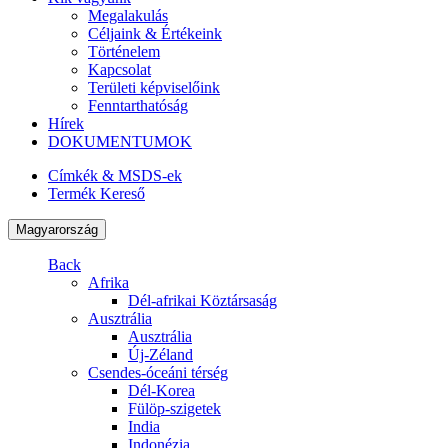
Megalakulás
Céljaink & Értékeink
Történelem
Kapcsolat
Területi képviselőink
Fenntarthatóság
Hírek
DOKUMENTUMOK
Címkék & MSDS-ek
Termék Kereső
Magyarország
Back
Afrika
Dél-afrikai Köztársaság
Ausztrália
Ausztrália
Új-Zéland
Csendes-óceáni térség
Dél-Korea
Fülöp-szigetek
India
Indonézia