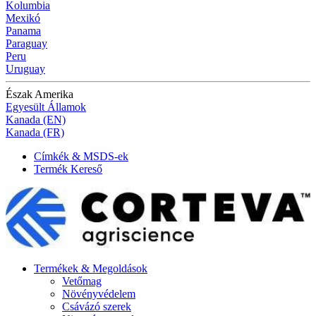
Kolumbia
Mexikó
Panama
Paraguay
Peru
Uruguay
Észak Amerika
Egyesült Államok
Kanada (EN)
Kanada (FR)
Címkék & MSDS-ek
Termék Kereső
Termékek & Megoldások
Vetőmag
Növényvédelem
Csávázó szerek