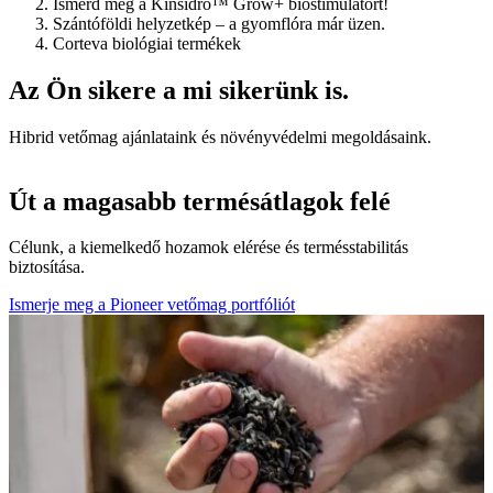
Ismerd meg a Kinsidro™ Grow+ biostimulátort!
Szántóföldi helyzetkép – a gyomflóra már üzen.
Corteva biológiai termékek
Az Ön sikere a mi sikerünk is.
Hibrid vetőmag ajánlataink és növényvédelmi megoldásaink.
Út a magasabb termésátlagok felé
Célunk, a kiemelkedő hozamok elérése és termésstabilitás
biztosítása.
Ismerje meg a Pioneer vetőmag portfóliót