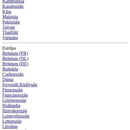
Kambodzsa
Kazahsztán
Kína
Malajzia
Pakisztán
Tajvan
Thaiföld
Vietnám
Európa
Belgium (FR)
Belgium (NL)
Belgium (DE)
Bulgária
Csehország
Dánia
Egyesült Királyság
Finnország
Franciaország
Görögország
Hollandia
Horvátország
Lengyelország
Lettország
Litvánia