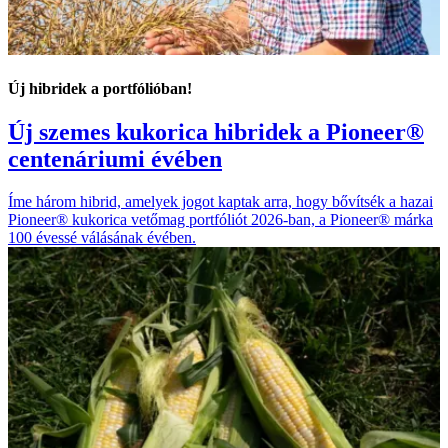
Új hibridek a portfólióban!
Új szemes kukorica hibridek a Pioneer®
centenáriumi évében
Íme három hibrid, amelyek jogot kaptak arra, hogy bővítsék a hazai
Pioneer® kukorica vetőmag portfóliót 2026-ban, a Pioneer® márka
100 évessé válásának évében.