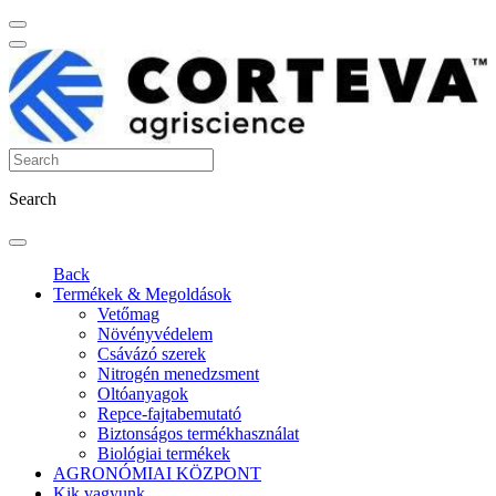
Search
Back
Termékek & Megoldások
Vetőmag
Növényvédelem
Csávázó szerek
Nitrogén menedzsment
Oltóanyagok
Repce-fajtabemutató
Biztonságos termékhasználat
Biológiai termékek
AGRONÓMIAI KÖZPONT
Kik vagyunk