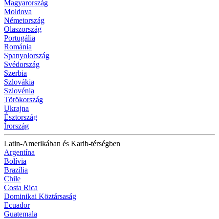
Magyarország
Moldova
Németország
Olaszország
Portugália
Románia
Spanyolország
Svédország
Szerbia
Szlovákia
Szlovénia
Törökország
Ukrajna
Észtország
Írország
Latin-Amerikában és Karib-térségben
Argentína
Bolívia
Brazília
Chile
Costa Rica
Dominikai Köztársaság
Ecuador
Guatemala