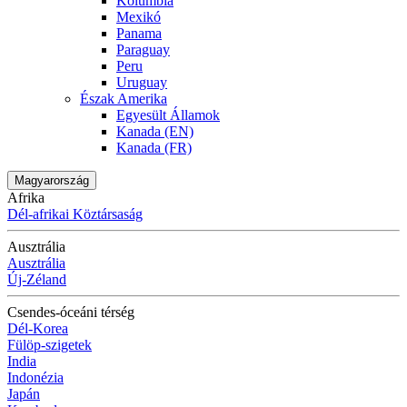
Kolumbia
Mexikó
Panama
Paraguay
Peru
Uruguay
Észak Amerika
Egyesült Államok
Kanada (EN)
Kanada (FR)
Magyarország
Afrika
Dél-afrikai Köztársaság
Ausztrália
Ausztrália
Új-Zéland
Csendes-óceáni térség
Dél-Korea
Fülöp-szigetek
India
Indonézia
Japán