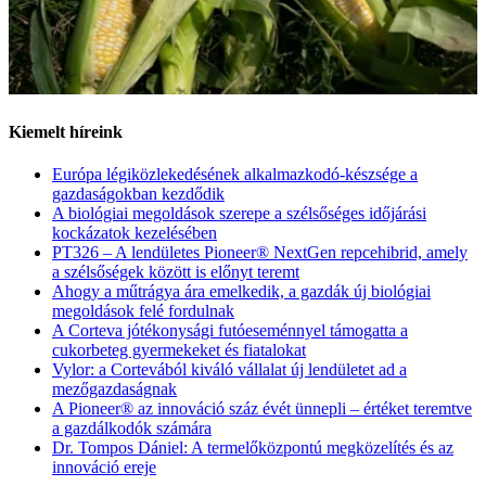
Kiemelt híreink
Európa légiközlekedésének alkalmazkodó-készsége a
gazdaságokban kezdődik
A biológiai megoldások szerepe a szélsőséges időjárási
kockázatok kezelésében
PT326 – A lendületes Pioneer® NextGen repcehibrid, amely
a szélsőségek között is előnyt teremt
Ahogy a műtrágya ára emelkedik, a gazdák új biológiai
megoldások felé fordulnak
A Corteva jótékonysági futóeseménnyel támogatta a
cukorbeteg gyermekeket és fiatalokat
Vylor: a Cortevából kiváló vállalat új lendületet ad a
mezőgazdaságnak
A Pioneer® az innováció száz évét ünnepli – értéket teremtve
a gazdálkodók számára
Dr. Tompos Dániel: A termelőközpontú megközelítés és az
innováció ereje