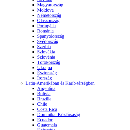
Magyarország
Moldova
Németország
Olaszország
Portugália
Románia
Spanyolország
Svédország
Szerbia
Szlovákia
Szlovénia
Törökország
Ukrajna
Észtország
Írország
Latin-Amerikában és Karib-térségben
Argentína
Bolívia
Brazília
Chile
Costa Rica
Dominikai Köztársaság
Ecuador
Guatemala