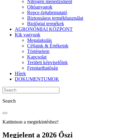
Nitrogén menedzsment
Oltóanyagok
Repce-fajtabemutató
Biztonságos termékhasználat
Biológiai termékek
AGRONÓMIAI KÖZPONT
Kik vagyunk
Megalakulás
Céljaink & Értékeink
Történelem
Kapcsolat
Területi képviselőink
Fenntarthatóság
Hírek
DOKUMENTUMOK
Search
Kattintson a megtekintéshez!
Megjelent a 2026 Őszi