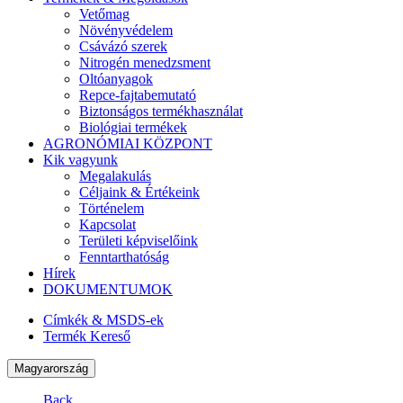
Vetőmag
Növényvédelem
Csávázó szerek
Nitrogén menedzsment
Oltóanyagok
Repce-fajtabemutató
Biztonságos termékhasználat
Biológiai termékek
AGRONÓMIAI KÖZPONT
Kik vagyunk
Megalakulás
Céljaink & Értékeink
Történelem
Kapcsolat
Területi képviselőink
Fenntarthatóság
Hírek
DOKUMENTUMOK
Címkék & MSDS-ek
Termék Kereső
Magyarország
Back