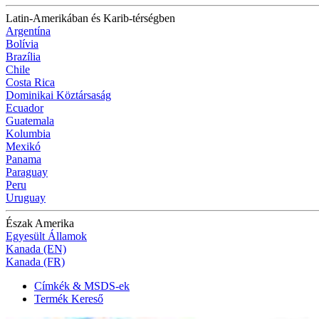
Latin-Amerikában és Karib-térségben
Argentína
Bolívia
Brazília
Chile
Costa Rica
Dominikai Köztársaság
Ecuador
Guatemala
Kolumbia
Mexikó
Panama
Paraguay
Peru
Uruguay
Észak Amerika
Egyesült Államok
Kanada (EN)
Kanada (FR)
Címkék & MSDS-ek
Termék Kereső