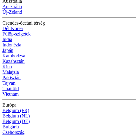
Ausztrália
Ausztrália
Új-Zéland
Csendes-óceáni térség
Dél-Korea
Fülöp-szigetek
India
Indonézia
Japán
Kambodzsa
Kazahsztán
Kína
Malajzia
Pakisztán
Tajvan
Thaiföld
Vietnám
Európa
Belgium (FR)
Belgium (NL)
Belgium (DE)
Bulgária
Csehország