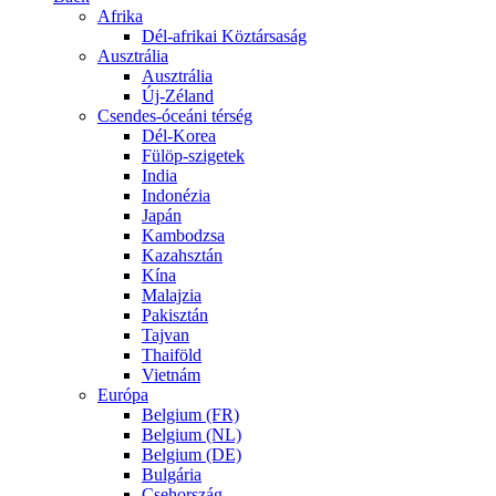
Afrika
Dél-afrikai Köztársaság
Ausztrália
Ausztrália
Új-Zéland
Csendes-óceáni térség
Dél-Korea
Fülöp-szigetek
India
Indonézia
Japán
Kambodzsa
Kazahsztán
Kína
Malajzia
Pakisztán
Tajvan
Thaiföld
Vietnám
Európa
Belgium (FR)
Belgium (NL)
Belgium (DE)
Bulgária
Csehország