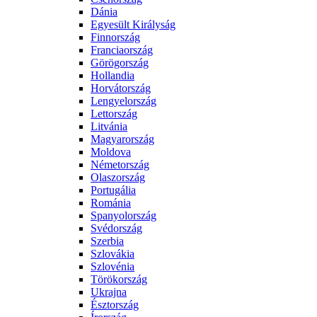
Dánia
Egyesült Királyság
Finnország
Franciaország
Görögország
Hollandia
Horvátország
Lengyelország
Lettország
Litvánia
Magyarország
Moldova
Németország
Olaszország
Portugália
Románia
Spanyolország
Svédország
Szerbia
Szlovákia
Szlovénia
Törökország
Ukrajna
Észtország