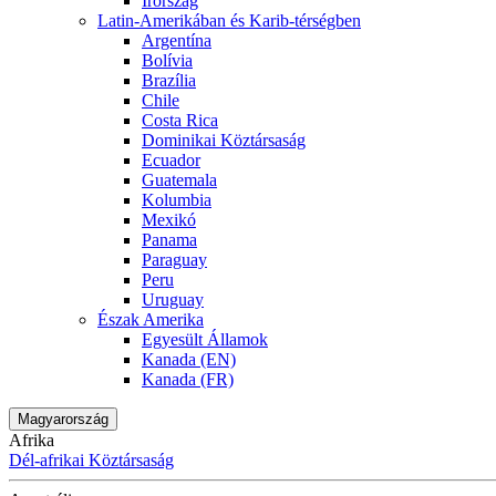
Írország
Latin-Amerikában és Karib-térségben
Argentína
Bolívia
Brazília
Chile
Costa Rica
Dominikai Köztársaság
Ecuador
Guatemala
Kolumbia
Mexikó
Panama
Paraguay
Peru
Uruguay
Észak Amerika
Egyesült Államok
Kanada (EN)
Kanada (FR)
Magyarország
Afrika
Dél-afrikai Köztársaság