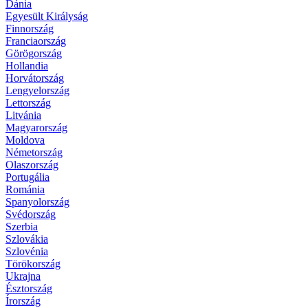
Dánia
Egyesült Királyság
Finnország
Franciaország
Görögország
Hollandia
Horvátország
Lengyelország
Lettország
Litvánia
Magyarország
Moldova
Németország
Olaszország
Portugália
Románia
Spanyolország
Svédország
Szerbia
Szlovákia
Szlovénia
Törökország
Ukrajna
Észtország
Írország