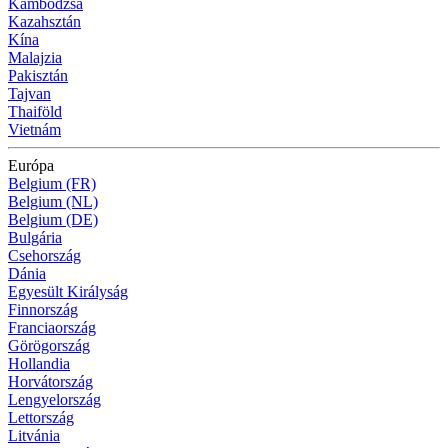
Kambodzsa
Kazahsztán
Kína
Malajzia
Pakisztán
Tajvan
Thaiföld
Vietnám
Európa
Belgium (FR)
Belgium (NL)
Belgium (DE)
Bulgária
Csehország
Dánia
Egyesült Királyság
Finnország
Franciaország
Görögország
Hollandia
Horvátország
Lengyelország
Lettország
Litvánia