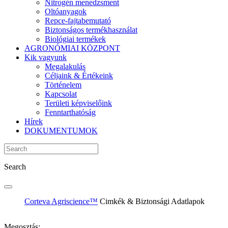
Nitrogén menedzsment
Oltóanyagok
Repce-fajtabemutató
Biztonságos termékhasználat
Biológiai termékek
AGRONÓMIAI KÖZPONT
Kik vagyunk
Megalakulás
Céljaink & Értékeink
Történelem
Kapcsolat
Területi képviselőink
Fenntarthatóság
Hírek
DOKUMENTUMOK
Search
Corteva Agriscience™
Cimkék & Biztonsági Adatlapok
Megosztás: