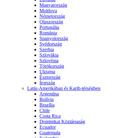
Magyarország
Moldova
Németország
Olaszország
Portugália
Románia
Spanyolország
Svédország
Szerbia
Szlovákia
Szlovénia
Törökország
Ukrajna
Észtország
Írország
Latin-Amerikában és Karib-térségben
Argentína
Bolívia
Brazília
Chile
Costa Rica
Dominikai Köztársaság
Ecuador
Guatemala