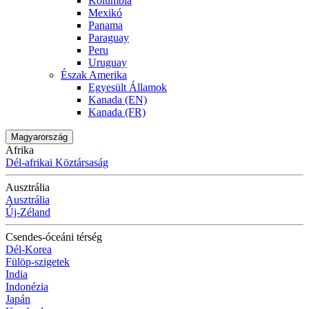
Kolumbia
Mexikó
Panama
Paraguay
Peru
Uruguay
Észak Amerika
Egyesült Államok
Kanada (EN)
Kanada (FR)
Magyarország
Afrika
Dél-afrikai Köztársaság
Ausztrália
Ausztrália
Új-Zéland
Csendes-óceáni térség
Dél-Korea
Fülöp-szigetek
India
Indonézia
Japán