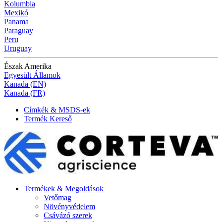
Kolumbia
Mexikó
Panama
Paraguay
Peru
Uruguay
Észak Amerika
Egyesült Államok
Kanada (EN)
Kanada (FR)
Címkék & MSDS-ek
Termék Kereső
Termékek & Megoldások
Vetőmag
Növényvédelem
Csávázó szerek