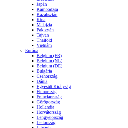
Japán
Kambodzsa
Kazahsztán
Kína
Malajzia
Pakisztán
Tajvan
Thaiföld
Vietnám
Európa
Belgium (FR)
Belgium (NL)
Belgium (DE)
Bulgária
Csehország
Dánia
Egyesült Királyság
Finnország
Franciaország
Görögország
Hollandia
Horvátország
Lengyelország
Lettország
Litvánia