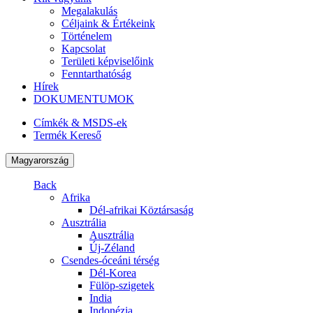
Megalakulás
Céljaink & Értékeink
Történelem
Kapcsolat
Területi képviselőink
Fenntarthatóság
Hírek
DOKUMENTUMOK
Címkék & MSDS-ek
Termék Kereső
Magyarország
Back
Afrika
Dél-afrikai Köztársaság
Ausztrália
Ausztrália
Új-Zéland
Csendes-óceáni térség
Dél-Korea
Fülöp-szigetek
India
Indonézia