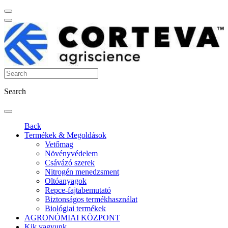
Search
Back
Termékek & Megoldások
Vetőmag
Növényvédelem
Csávázó szerek
Nitrogén menedzsment
Oltóanyagok
Repce-fajtabemutató
Biztonságos termékhasználat
Biológiai termékek
AGRONÓMIAI KÖZPONT
Kik vagyunk