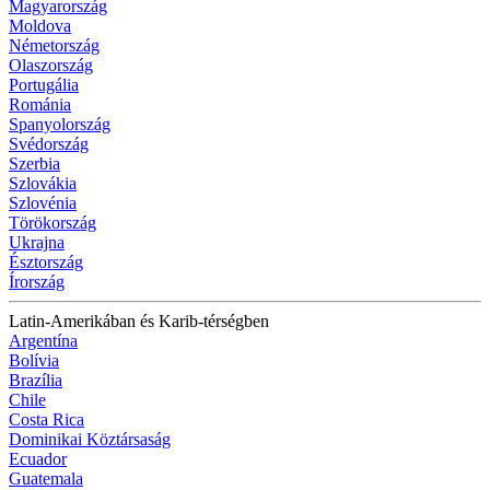
Magyarország
Moldova
Németország
Olaszország
Portugália
Románia
Spanyolország
Svédország
Szerbia
Szlovákia
Szlovénia
Törökország
Ukrajna
Észtország
Írország
Latin-Amerikában és Karib-térségben
Argentína
Bolívia
Brazília
Chile
Costa Rica
Dominikai Köztársaság
Ecuador
Guatemala