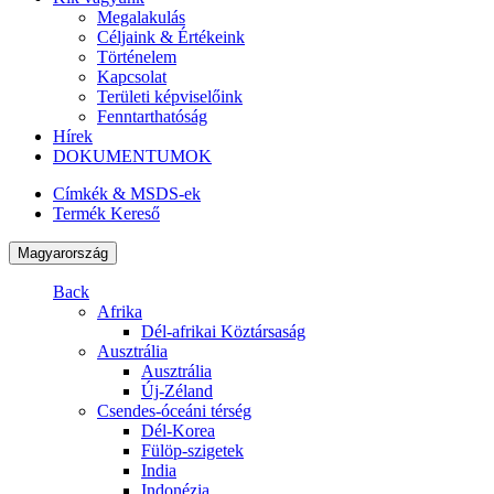
Megalakulás
Céljaink & Értékeink
Történelem
Kapcsolat
Területi képviselőink
Fenntarthatóság
Hírek
DOKUMENTUMOK
Címkék & MSDS-ek
Termék Kereső
Magyarország
Back
Afrika
Dél-afrikai Köztársaság
Ausztrália
Ausztrália
Új-Zéland
Csendes-óceáni térség
Dél-Korea
Fülöp-szigetek
India
Indonézia