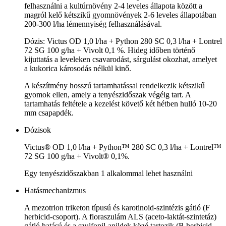
felhasználni a kultúrnövény 2-4 leveles állapota között a
magról kelő kétszikű gyomnövények 2-6 leveles állapotában
200-300 l/ha lémennyiség felhasználásával.
Dózis: Victus OD 1,0 l/ha + Python 280 SC 0,3 l/ha + Lontrel
72 SG 100 g/ha + Vivolt 0,1 %. Hideg időben történő
kijuttatás a leveleken csavarodást, sárgulást okozhat, amelyet
a kukorica károsodás nélkül kinő.
A készítmény hosszú tartamhatással rendelkezik kétszikű
gyomok ellen, amely a tenyészidőszak végéig tart. A
tartamhatás feltétele a kezelést követő két hétben hulló 10-20
mm csapapdék.
Dózisok
Victus® OD 1,0 l/ha + Python™ 280 SC 0,3 l/ha + Lontrel™
72 SG 100 g/ha + Vivolt® 0,1%.
Egy tenyészidőszakban 1 alkalommal lehet használni
Hatásmechanizmus
A mezotrion triketon típusú és karotinoid-szintézis gátló (F
herbicid-csoport). A floraszulám ALS (aceto-laktát-szintetáz)
gátló hatású és a szulfonil-anildek közé tartozik (B herbicid-