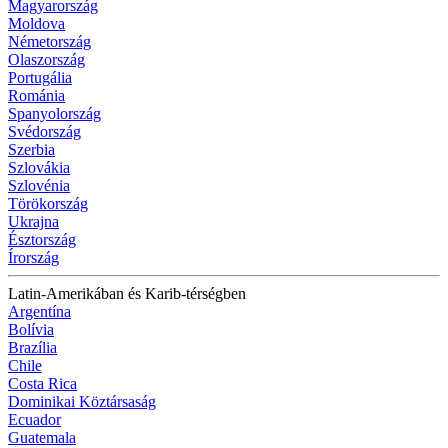
Magyarország
Moldova
Németország
Olaszország
Portugália
Románia
Spanyolország
Svédország
Szerbia
Szlovákia
Szlovénia
Törökország
Ukrajna
Észtország
Írország
Latin-Amerikában és Karib-térségben
Argentína
Bolívia
Brazília
Chile
Costa Rica
Dominikai Köztársaság
Ecuador
Guatemala