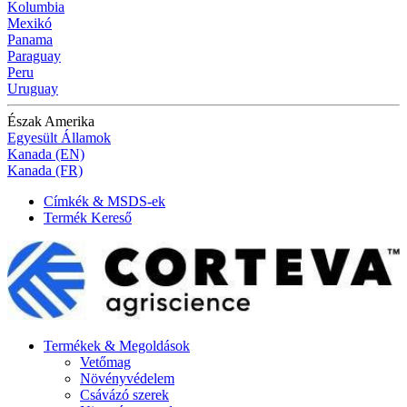
Kolumbia
Mexikó
Panama
Paraguay
Peru
Uruguay
Észak Amerika
Egyesült Államok
Kanada (EN)
Kanada (FR)
Címkék & MSDS-ek
Termék Kereső
Termékek & Megoldások
Vetőmag
Növényvédelem
Csávázó szerek