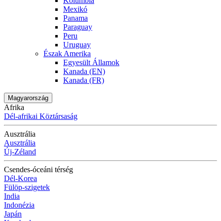
Kolumbia
Mexikó
Panama
Paraguay
Peru
Uruguay
Észak Amerika
Egyesült Államok
Kanada (EN)
Kanada (FR)
Magyarország
Afrika
Dél-afrikai Köztársaság
Ausztrália
Ausztrália
Új-Zéland
Csendes-óceáni térség
Dél-Korea
Fülöp-szigetek
India
Indonézia
Japán