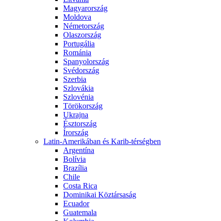
Magyarország
Moldova
Németország
Olaszország
Portugália
Románia
Spanyolország
Svédország
Szerbia
Szlovákia
Szlovénia
Törökország
Ukrajna
Észtország
Írország
Latin-Amerikában és Karib-térségben
Argentína
Bolívia
Brazília
Chile
Costa Rica
Dominikai Köztársaság
Ecuador
Guatemala