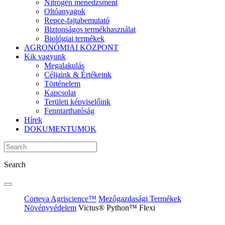
Nitrogén menedzsment
Oltóanyagok
Repce-fajtabemutató
Biztonságos termékhasználat
Biológiai termékek
AGRONÓMIAI KÖZPONT
Kik vagyunk
Megalakulás
Céljaink & Értékeink
Történelem
Kapcsolat
Területi képviselőink
Fenntarthatóság
Hírek
DOKUMENTUMOK
Search
Corteva Agriscience™
Mezőgazdasági Termékek
Növényvédelem
Victus® Python™ Flexi