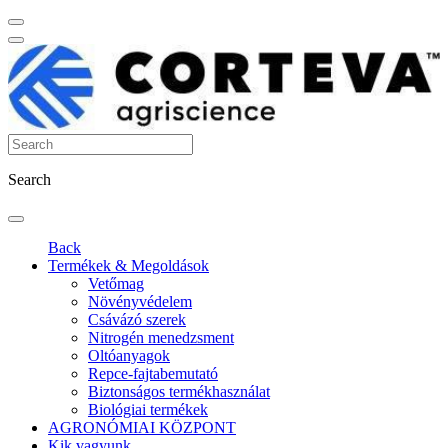
Search
Back
Termékek & Megoldások
Vetőmag
Növényvédelem
Csávázó szerek
Nitrogén menedzsment
Oltóanyagok
Repce-fajtabemutató
Biztonságos termékhasználat
Biológiai termékek
AGRONÓMIAI KÖZPONT
Kik vagyunk