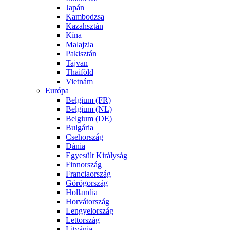
Japán
Kambodzsa
Kazahsztán
Kína
Malajzia
Pakisztán
Tajvan
Thaiföld
Vietnám
Európa
Belgium (FR)
Belgium (NL)
Belgium (DE)
Bulgária
Csehország
Dánia
Egyesült Királyság
Finnország
Franciaország
Görögország
Hollandia
Horvátország
Lengyelország
Lettország
Litvánia