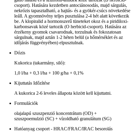
csoport). Hatására kezdetben antociánosodás, majd sárgulás,
nekrózis tapasztalható, a hajtás- és a gyökér-csúcs növekedése
leáll. A gyomnövény teljes pusztulása 2-4 hét alatt következik
be. A klopiralid a hormonszerű tüneteket okoz és a piridiloxi-
karbonsavak közé tartozik (O herbicid-csoport). Hatására az
érzékeny gyomok csavarodnak, torzulnak és fokozatosan
sárgulnak, majd aztán 1-2 héten belül (a hőmérséklet és az
időjárás függvényében) elpusztulnak.
Dózis
Kukorica (takarmány, siló):
1,0 l/ha + 0,3 l/ha + 100 g/ha + 0,1%
Kijuttatás Időzítése
A kukorica 2-6 leveles állapota között kell kijuttatni.
Formulációk
olajalapú szuszpenzió koncentrátum (OD) +
szuszpoemulzió (SC) + vízoldható granulátum (SG)
Hatóanyag csoport - HRAC/FRAC/IRAC besorolás