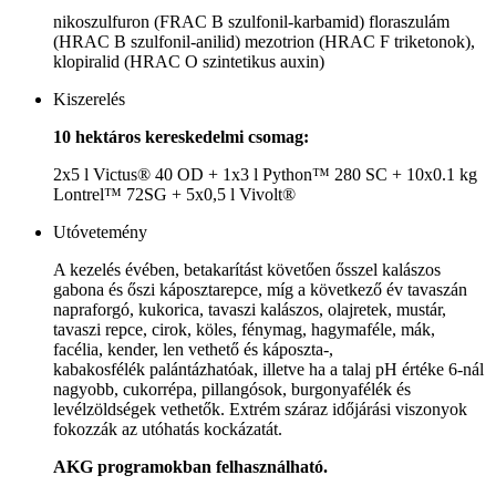
nikoszulfuron (FRAC B szulfonil-karbamid) floraszulám
(HRAC B szulfonil-anilid) mezotrion (HRAC F triketonok),
klopiralid (HRAC O szintetikus auxin)
Kiszerelés
10 hektáros kereskedelmi csomag:
2x5 l Victus® 40 OD + 1x3 l Python™ 280 SC + 10x0.1 kg
Lontrel™ 72SG + 5x0,5 l Vivolt®
Utóvetemény
A kezelés évében, betakarítást követően ősszel kalászos
gabona és őszi káposztarepce, míg a következő év tavaszán
napraforgó, kukorica, tavaszi kalászos, olajretek, mustár,
tavaszi repce, cirok, köles, fénymag, hagymaféle, mák,
facélia, kender, len vethető és káposzta-,
kabakosfélék palántázhatóak, illetve ha a talaj pH értéke 6-nál
nagyobb, cukorrépa, pillangósok, burgonyafélék és
levélzöldségek vethetők. Extrém száraz időjárási viszonyok
fokozzák az utóhatás kockázatát.
AKG programokban felhasználható.