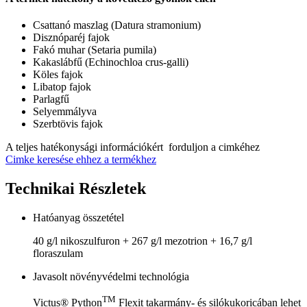
Csattanó maszlag (Datura stramonium)
Disznóparéj fajok
Fakó muhar (Setaria pumila)
Kakaslábfű (Echinochloa crus-galli)
Köles fajok
Libatop fajok
Parlagfű
Selyemmályva
Szerbtövis fajok
A teljes hatékonysági információkért forduljon a cimkéhez
Cimke keresése ehhez a termékhez
Technikai Részletek
Hatóanyag összetétel
40 g/l nikoszulfuron + 267 g/l mezotrion + 16,7 g/l
floraszulam
Javasolt növényvédelmi technológia
TM
Victus® Python
Flexit takarmány- és silókukoricában lehet