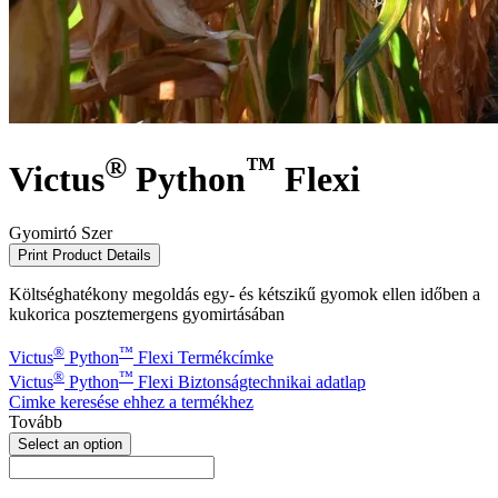
®
™
Victus
Python
Flexi
Gyomirtó Szer
Print Product Details
Költséghatékony megoldás egy- és kétszikű gyomok ellen időben a
kukorica posztemergens gyomirtásában
®
™
Victus
Python
Flexi Termékcímke
®
™
Victus
Python
Flexi Biztonságtechnikai adatlap
Cimke keresése ehhez a termékhez
Tovább
Select an option