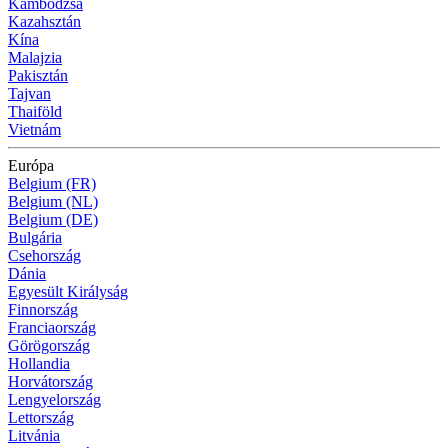
Kambodzsa
Kazahsztán
Kína
Malajzia
Pakisztán
Tajvan
Thaiföld
Vietnám
Európa
Belgium (FR)
Belgium (NL)
Belgium (DE)
Bulgária
Csehország
Dánia
Egyesült Királyság
Finnország
Franciaország
Görögország
Hollandia
Horvátország
Lengyelország
Lettország
Litvánia