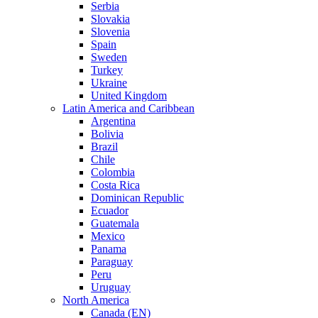
Serbia
Slovakia
Slovenia
Spain
Sweden
Turkey
Ukraine
United Kingdom
Latin America and Caribbean
Argentina
Bolivia
Brazil
Chile
Colombia
Costa Rica
Dominican Republic
Ecuador
Guatemala
Mexico
Panama
Paraguay
Peru
Uruguay
North America
Canada (EN)