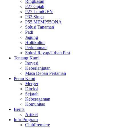
Ringkasan
P27 Gajah
P27 LumiGEN
P32 Singa
P55 MEMP55ONA
Solusi Tanaman
Padi
Jagung
Holtikultur
Perkebunan
Solusi Rayap/Urban Pest
Tentang Kami
Inovasi
Keberlanjutan
Masa Depan Pertanian
Peran Kami
Merger
Direksi
Sejarah
Keberagaman
Komunitas
Berita
Artikel
Info Program
ClubPremiere