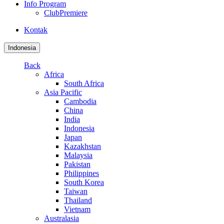
Info Program
ClubPremiere
Kontak
Indonesia
Back
Africa
South Africa
Asia Pacific
Cambodia
China
India
Indonesia
Japan
Kazakhstan
Malaysia
Pakistan
Philippines
South Korea
Taiwan
Thailand
Vietnam
Australasia