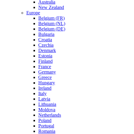
Australia
New Zealand
Europe
Belgium (FR)
Belgium (NL)
Belgium (DE)
Bulgaria
Croatia
Czechia
Denmark
Estonia
Finland
France
Germany
Greece
Hungary
Ireland
Italy
Latvia
Lithuania
Moldova
Netherlands
Poland
Portugal
Romania