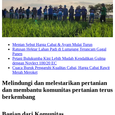
Mentan Sebut Harga Cabai & Ayam Mulai Turun
Ratusan Hektar Lahan Padi di Lumajang Terancam Gagal
Panen
Petani Bulukumba Kini Lebih Mudah Kendalikan Gulma
dengan Novlect 100/20 EC
Cuaca Buruk Pengaruhi Kualitas Cabai, Harga Cabai Rawit
Merah Meroket
Melindungi dan melestarikan pertanian
dan membantu komunitas pertanian terus
berkembang
Bagian dari Komunitas