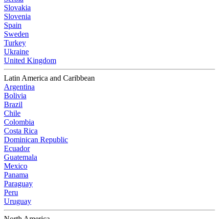
Slovakia
Slovenia
Spain
Sweden
Turkey
Ukraine
United Kingdom
Latin America and Caribbean
Argentina
Bolivia
Brazil
Chile
Colombia
Costa Rica
Dominican Republic
Ecuador
Guatemala
Mexico
Panama
Paraguay
Peru
Uruguay
North America