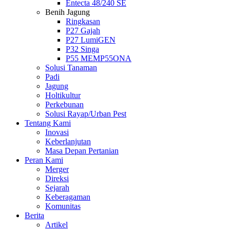
Entecta 48/240 SE
Benih Jagung
Ringkasan
P27 Gajah
P27 LumiGEN
P32 Singa
P55 MEMP55ONA
Solusi Tanaman
Padi
Jagung
Holtikultur
Perkebunan
Solusi Rayap/Urban Pest
Tentang Kami
Inovasi
Keberlanjutan
Masa Depan Pertanian
Peran Kami
Merger
Direksi
Sejarah
Keberagaman
Komunitas
Berita
Artikel