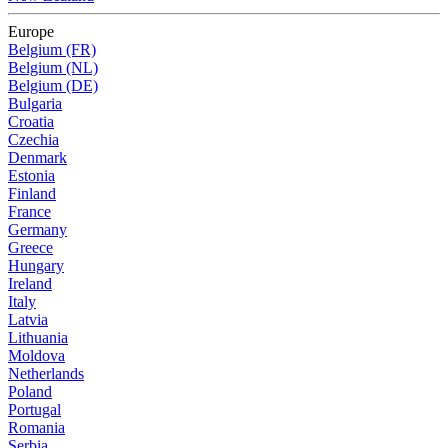
Europe
Belgium (FR)
Belgium (NL)
Belgium (DE)
Bulgaria
Croatia
Czechia
Denmark
Estonia
Finland
France
Germany
Greece
Hungary
Ireland
Italy
Latvia
Lithuania
Moldova
Netherlands
Poland
Portugal
Romania
Serbia