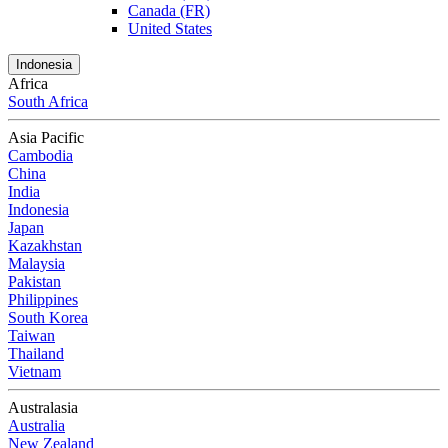
Canada (FR)
United States
Indonesia
Africa
South Africa
Asia Pacific
Cambodia
China
India
Indonesia
Japan
Kazakhstan
Malaysia
Pakistan
Philippines
South Korea
Taiwan
Thailand
Vietnam
Australasia
Australia
New Zealand