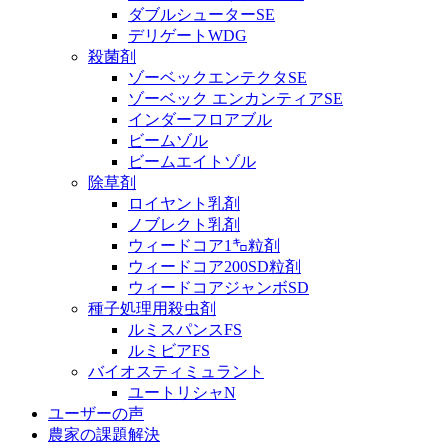
ダブルシューターSE
デリゲートWDG
殺菌剤
ゾーベックエンテクタSE
ゾーベック エンカンティアSE
インダーフロアブル
ビームゾル
ビームエイトゾル
除草剤
ロイヤント乳剤
ノブレクト乳剤
ウィードコア1㌔粒剤
ウィードコア200SD粒剤
ウィードコアジャンボSD
種子処理用殺虫剤
ルミスパンスFS
ルミビアFS
バイオスティミュラント
ユートリシャN
ユーザーの声
農家の課題解決