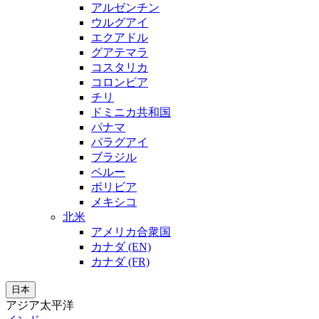
アルゼンチン
ウルグアイ
エクアドル
グアテマラ
コスタリカ
コロンビア
チリ
ドミニカ共和国
パナマ
パラグアイ
ブラジル
ペルー
ボリビア
メキシコ
北米
アメリカ合衆国
カナダ (EN)
カナダ (FR)
日本
アジア太平洋