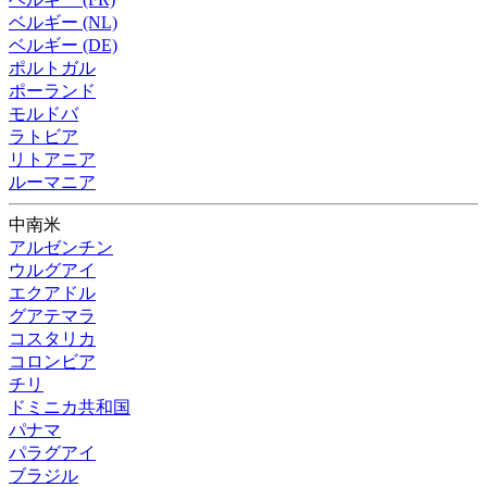
ベルギー (NL)
ベルギー (DE)
ポルトガル
ポーランド
モルドバ
ラトビア
リトアニア
ルーマニア
中南米
アルゼンチン
ウルグアイ
エクアドル
グアテマラ
コスタリカ
コロンビア
チリ
ドミニカ共和国
パナマ
パラグアイ
ブラジル