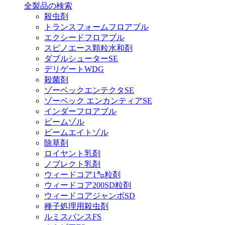
全製品の検索
殺虫剤
トランスフォームフロアブル
エクシードフロアブル
スピノエース顆粒水和剤
ダブルシューターSE
デリゲートWDG
殺菌剤
ゾーベックエンテクタSE
ゾーベック エンカンティアSE
インダーフロアブル
ビームゾル
ビームエイトゾル
除草剤
ロイヤント乳剤
ノブレクト乳剤
ウィードコア1㌔粒剤
ウィードコア200SD粒剤
ウィードコアジャンボSD
種子処理用殺虫剤
ルミスパンスFS