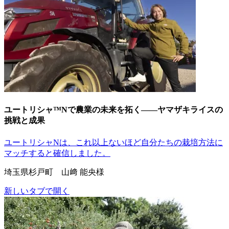
ユートリシャ™Nで農業の未来を拓く――ヤマザキライスの
挑戦と成果
ユートリシャNは、これ以上ないほど自分たちの栽培方法に
マッチすると確信しました。
埼玉県杉戸町 山﨑 能央様
新しいタブで開く