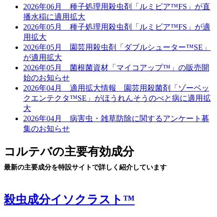
2026年06月 種子処理用殺虫剤「ルミビア™FS」が直
播水稲に適用拡大
2026年05月 種子処理用殺虫剤「ルミビア™FS」が適
用拡大
2026年05月 園芸用殺虫剤「ダブルシューター™SE」
が適用拡大
2026年05月 菌根菌資材「マイコアップ™」の販売開
始のお知らせ
2026年04月 適用拡大情報 園芸用殺菌剤「ゾーベッ
クエンテクタ™SE」がほうれんそうのべと病に適用拡
大
2026年04月 病害虫・雑草防除に関するアンケート募
集のお知らせ
コルテバの主要有効成分
最新の主要成分を特設サイトで詳しく紹介しています
殺虫成分イソクラスト™