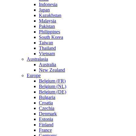
Indonesia
Japan
Kazakhstan
Malaysia
Pakistan
Philippines
South Korea
Taiwan
Thailand
Vietnam
Australasia
Australia
New Zealand
Europe
Belgium (FR)
Belgium (NL)
Belgium (DE)
Bulgaria
Croatia
Czechia
Denmark
Estonia
Finland
France
Germany