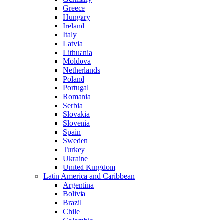
Greece
Hungary
Ireland
Italy
Latvia
Lithuania
Moldova
Netherlands
Poland
Portugal
Romania
Serbia
Slovakia
Slovenia
Spain
Sweden
Turkey
Ukraine
United Kingdom
Latin America and Caribbean
Argentina
Bolivia
Brazil
Chile