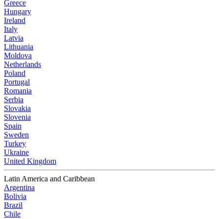
Greece
Hungary
Ireland
Italy
Latvia
Lithuania
Moldova
Netherlands
Poland
Portugal
Romania
Serbia
Slovakia
Slovenia
Spain
Sweden
Turkey
Ukraine
United Kingdom
Latin America and Caribbean
Argentina
Bolivia
Brazil
Chile