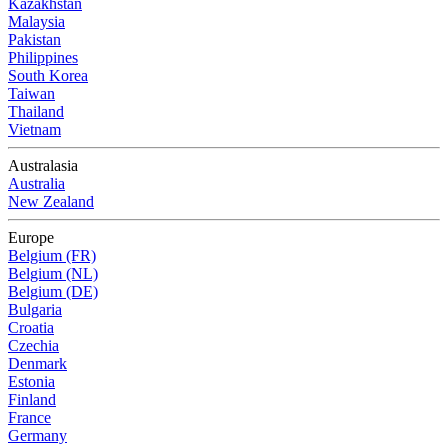
Kazakhstan
Malaysia
Pakistan
Philippines
South Korea
Taiwan
Thailand
Vietnam
Australasia
Australia
New Zealand
Europe
Belgium (FR)
Belgium (NL)
Belgium (DE)
Bulgaria
Croatia
Czechia
Denmark
Estonia
Finland
France
Germany