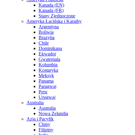
Kanada (EN)
Kanada (FR)
Stany Zjednoczone
Ameryka Łacińska i Karaiby
Argentyna
Boliwia
Brazylia
Chile
Dominikana
Ekwador
Gwatemala
Kolumbia
Kostaryka
Meksyk
Panama
Paragwaj
Peru
Urugwaj
Australia
Australia
Nowa Zelandia
Azja i Pacyfik
Chiny
Filipiny