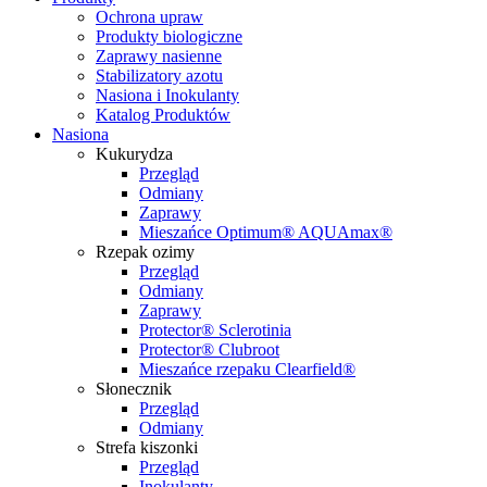
Ochrona upraw
Produkty biologiczne
Zaprawy nasienne
Stabilizatory azotu
Nasiona i Inokulanty
Katalog Produktów
Nasiona
Kukurydza
Przegląd
Odmiany
Zaprawy
Mieszańce Optimum® AQUAmax®
Rzepak ozimy
Przegląd
Odmiany
Zaprawy
Protector® Sclerotinia
Protector® Clubroot
Mieszańce rzepaku Clearfield®
Słonecznik
Przegląd
Odmiany
Strefa kiszonki
Przegląd
Inokulanty