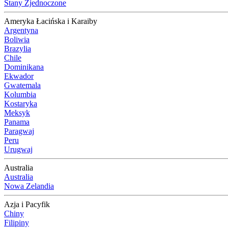
Stany Zjednoczone
Ameryka Łacińska i Karaiby
Argentyna
Boliwia
Brazylia
Chile
Dominikana
Ekwador
Gwatemala
Kolumbia
Kostaryka
Meksyk
Panama
Paragwaj
Peru
Urugwaj
Australia
Australia
Nowa Zelandia
Azja i Pacyfik
Chiny
Filipiny