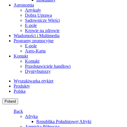
Agronomia
Artykuły
Dobra Uprawa
Sadownicze Wieści
E-pole
Krowie na zdrowie
Wiadomości i Multimedia
Programy promocyjne
E-pole
Agro-Karta
Kontakt
Kontakt
Przedstawiciele handlowi
Dystrybutorzy
Wyszukiwarka etykiet
Produkty
Polska
Poland
Back
Afryka
Republika Południowej Afryki
Ameryka Północna