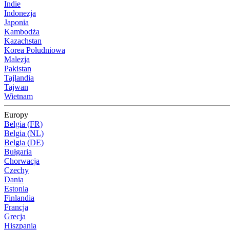
Indie
Indonezja
Japonia
Kambodża
Kazachstan
Korea Południowa
Malezja
Pakistan
Tajlandia
Tajwan
Wietnam
Europy
Belgia (FR)
Belgia (NL)
Belgia (DE)
Bułgaria
Chorwacja
Czechy
Dania
Estonia
Finlandia
Francja
Grecja
Hiszpania