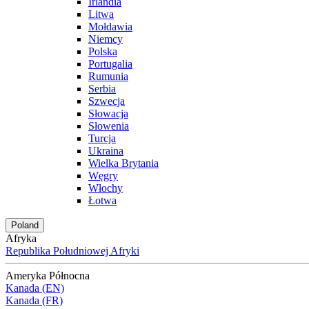
Irlandia
Litwa
Mołdawia
Niemcy
Polska
Portugalia
Rumunia
Serbia
Szwecja
Słowacja
Słowenia
Turcja
Ukraina
Wielka Brytania
Węgry
Włochy
Łotwa
Poland
Afryka
Republika Południowej Afryki
Ameryka Północna
Kanada (EN)
Kanada (FR)