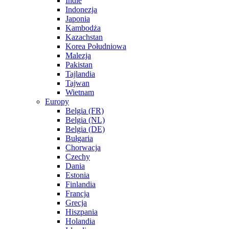
Indie
Indonezja
Japonia
Kambodża
Kazachstan
Korea Południowa
Malezja
Pakistan
Tajlandia
Tajwan
Wietnam
Europy
Belgia (FR)
Belgia (NL)
Belgia (DE)
Bułgaria
Chorwacja
Czechy
Dania
Estonia
Finlandia
Francja
Grecja
Hiszpania
Holandia