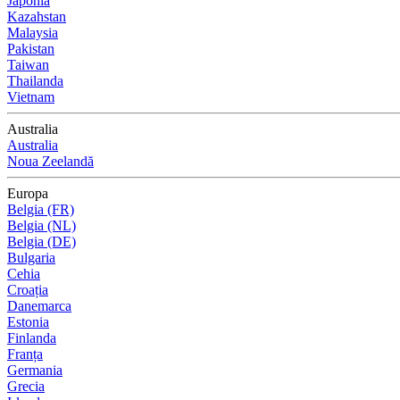
Japonia
Kazahstan
Malaysia
Pakistan
Taiwan
Thailanda
Vietnam
Australia
Australia
Noua Zeelandă
Europa
Belgia (FR)
Belgia (NL)
Belgia (DE)
Bulgaria
Cehia
Croația
Danemarca
Estonia
Finlanda
Franța
Germania
Grecia