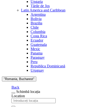
Ungaria
Țările de Jos
Latin America and Caribbean
Argentina
Bolivia
Brazilia
Chile
Columbia
Costa Rica
Ecuador
Guatemala
Mexic
Panama
Paraguay
Peru
Republica Dominicană
Uruguay
"Romania, Bucharest"
Back
Schimbă locația
Location