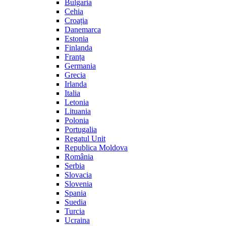
Bulgaria
Cehia
Croația
Danemarca
Estonia
Finlanda
Franța
Germania
Grecia
Irlanda
Italia
Letonia
Lituania
Polonia
Portugalia
Regatul Unit
Republica Moldova
România
Serbia
Slovacia
Slovenia
Spania
Suedia
Turcia
Ucraina