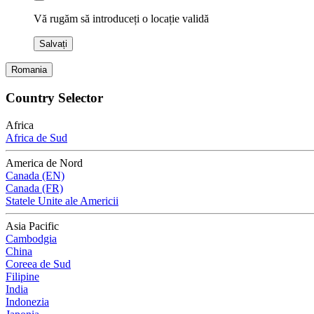
Vă rugăm să introduceți o locație validă
Salvați
Romania
Country Selector
Africa
Africa de Sud
America de Nord
Canada (EN)
Canada (FR)
Statele Unite ale Americii
Asia Pacific
Cambodgia
China
Coreea de Sud
Filipine
India
Indonezia