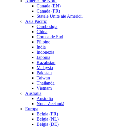
America de Nord
Canada (EN)
Canada (FR)
Statele Unite ale Americii
Asia Pacific
Cambodgia
China
Coreea de Sud
Filipine
India
Indonezia
Japonia
Kazahstan
Malaysia
Pakistan
Taiwan
Thailanda
Vietnam
Australia
Australia
Noua Zeelandă
Europa
Belgia (FR)
Belgia (NL)
Belgia (DE)