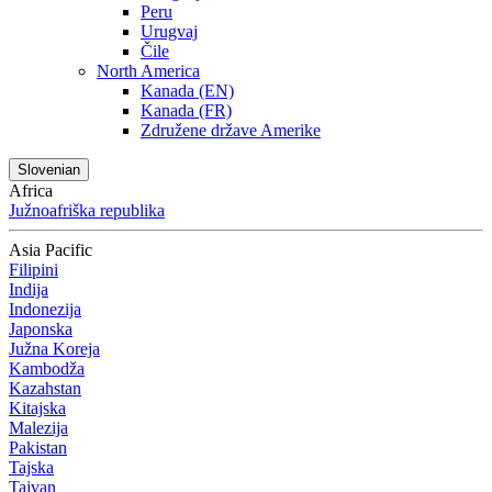
Peru
Urugvaj
Čile
North America
Kanada (EN)
Kanada (FR)
Združene države Amerike
Slovenian
Africa
Južnoafriška republika
Asia Pacific
Filipini
Indija
Indonezija
Japonska
Južna Koreja
Kambodža
Kazahstan
Kitajska
Malezija
Pakistan
Tajska
Tajvan