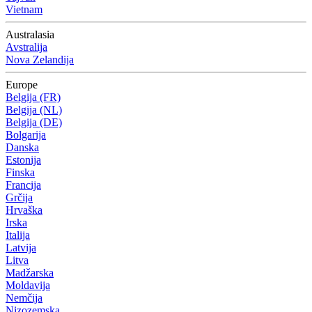
Vietnam
Australasia
Avstralija
Nova Zelandija
Europe
Belgija (FR)
Belgija (NL)
Belgija (DE)
Bolgarija
Danska
Estonija
Finska
Francija
Grčija
Hrvaška
Irska
Italija
Latvija
Litva
Madžarska
Moldavija
Nemčija
Nizozemska