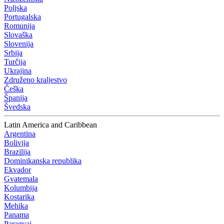
Poljska
Portugalska
Romunija
Slovaška
Slovenija
Srbija
Turčija
Ukrajina
Združeno kraljestvo
Češka
Španija
Švedska
Latin America and Caribbean
Argentina
Bolivija
Brazilija
Dominikanska republika
Ekvador
Gvatemala
Kolumbija
Kostarika
Mehika
Panama
Paragvaj