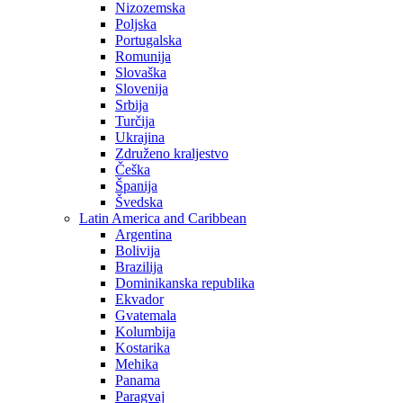
Nizozemska
Poljska
Portugalska
Romunija
Slovaška
Slovenija
Srbija
Turčija
Ukrajina
Združeno kraljestvo
Češka
Španija
Švedska
Latin America and Caribbean
Argentina
Bolivija
Brazilija
Dominikanska republika
Ekvador
Gvatemala
Kolumbija
Kostarika
Mehika
Panama
Paragvaj