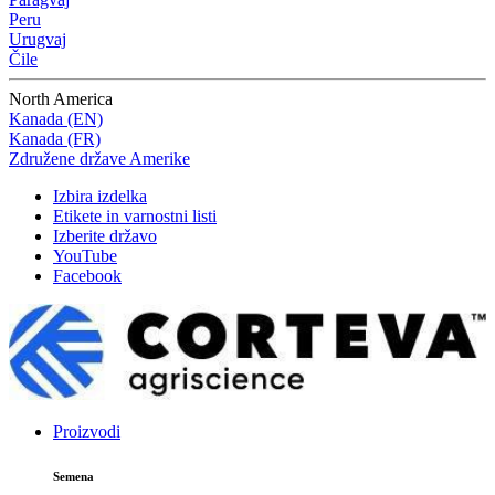
Peru
Urugvaj
Čile
North America
Kanada (EN)
Kanada (FR)
Združene države Amerike
Izbira izdelka
Etikete in varnostni listi
Izberite državo
YouTube
Facebook
Proizvodi
Semena