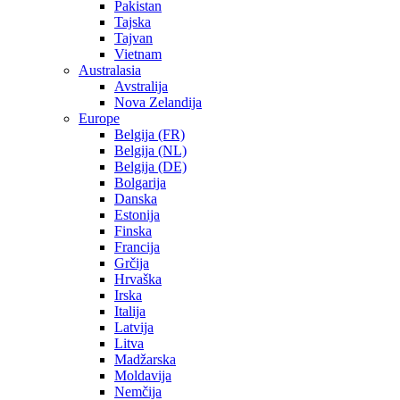
Pakistan
Tajska
Tajvan
Vietnam
Australasia
Avstralija
Nova Zelandija
Europe
Belgija (FR)
Belgija (NL)
Belgija (DE)
Bolgarija
Danska
Estonija
Finska
Francija
Grčija
Hrvaška
Irska
Italija
Latvija
Litva
Madžarska
Moldavija
Nemčija