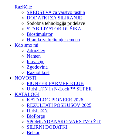
Raziščite
SREDSTVA za varstvo rastlin
DODATKI ZA SILIRANJE
Sodobna tehnologija pridelave
STABILIZATOR DUŠIKA
Biostimulator
Hranila za tretiranje semena
Kdo smo mi
Zdruzitev
Namen
Inovacije
Zgodovina
Raznolikost
NOVOSTI
PIONEER FARMER KLUB
Utrisha®N in N-Lock ™ SUPER
KATALOGI
KATALOG PIONEER 2026
REZULTATI POSKUSOV 2025
Utrisha®N
BioForge
SPOMLADANSKO VARSTVO ŽIT
SILIRNI DODATKI
Belkar