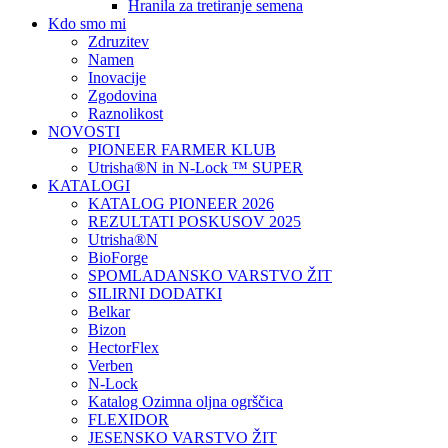
Hranila za tretiranje semena
Kdo smo mi
Zdruzitev
Namen
Inovacije
Zgodovina
Raznolikost
NOVOSTI
PIONEER FARMER KLUB
Utrisha®N in N-Lock ™ SUPER
KATALOGI
KATALOG PIONEER 2026
REZULTATI POSKUSOV 2025
Utrisha®N
BioForge
SPOMLADANSKO VARSTVO ŽIT
SILIRNI DODATKI
Belkar
Bizon
HectorFlex
Verben
N-Lock
Katalog Ozimna oljna ogrščica
FLEXIDOR
JESENSKO VARSTVO ŽIT