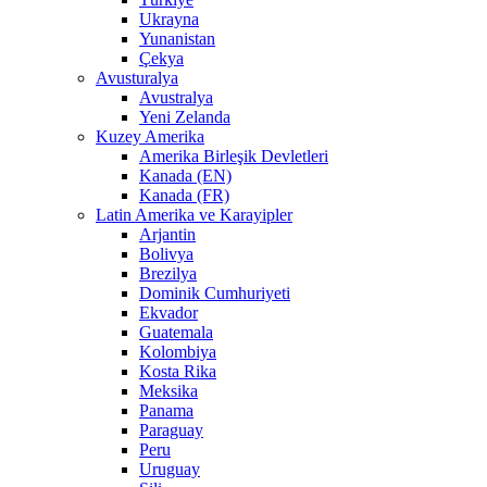
Ukrayna
Yunanistan
Çekya
Avusturalya
Avustralya
Yeni Zelanda
Kuzey Amerika
Amerika Birleşik Devletleri
Kanada (EN)
Kanada (FR)
Latin Amerika ve Karayipler
Arjantin
Bolivya
Brezilya
Dominik Cumhuriyeti
Ekvador
Guatemala
Kolombiya
Kosta Rika
Meksika
Panama
Paraguay
Peru
Uruguay