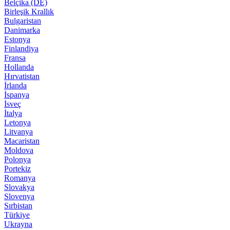
Belçika (DE)
Birleşik Krallık
Bulgaristan
Danimarka
Estonya
Finlandiya
Fransa
Hollanda
Hırvatistan
İrlanda
İspanya
İsveç
İtalya
Letonya
Litvanya
Macaristan
Moldova
Polonya
Portekiz
Romanya
Slovakya
Slovenya
Sırbistan
Türkiye
Ukrayna