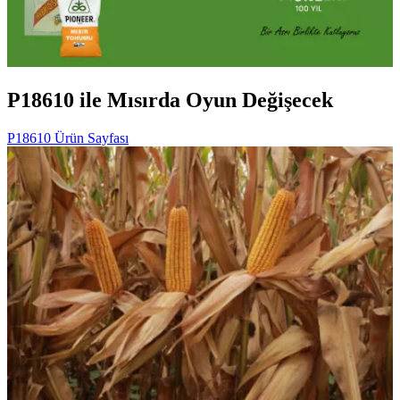
P18610 ile Mısırda Oyun Değişecek
P18610 Ürün Sayfası