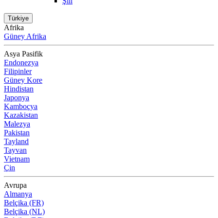
Şili
Türkiye
Afrika
Güney Afrika
Asya Pasifik
Endonezya
Filipinler
Güney Kore
Hindistan
Japonya
Kamboçya
Kazakistan
Malezya
Pakistan
Tayland
Tayvan
Vietnam
Çin
Avrupa
Almanya
Belçika (FR)
Belçika (NL)