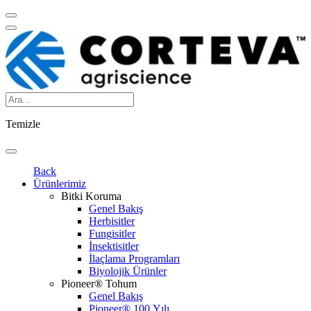
Temizle
Back
Ürünlerimiz
Bitki Koruma
Genel Bakış
Herbisitler
Fungisitler
İnsektisitler
İlaçlama Programları
Biyolojik Ürünler
Pioneer® Tohum
Genel Bakış
Pioneer® 100.Yılı