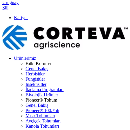
Uruguay
Şili
Kariyer
Ürünlerimiz
Bitki Koruma
Genel Bakış
Herbisitler
Fungisitler
İnsektisitler
İlaçlama Programları
Biyolojik Ürünler
Pioneer® Tohum
Genel Bakış
Pioneer® 100.Yılı
Mısır Tohumları
Ayçiçek Tohumları
Kanola Tohumları