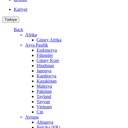
Kariyer
Türkiye
Back
Afrika
Güney Afrika
Asya Pasifik
Endonezya
Filipinler
Güney Kore
Hindistan
Japonya
Kamboçya
Kazakistan
Malezya
Pakistan
Tayland
Tayvan
Vietnam
Çin
Avrupa
Almanya
Belçika (FR)