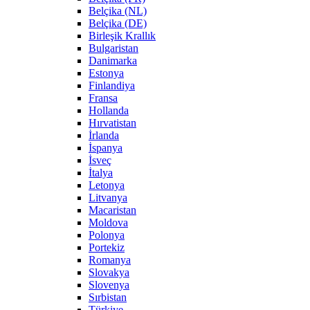
Belçika (NL)
Belçika (DE)
Birleşik Krallık
Bulgaristan
Danimarka
Estonya
Finlandiya
Fransa
Hollanda
Hırvatistan
İrlanda
İspanya
İsveç
İtalya
Letonya
Litvanya
Macaristan
Moldova
Polonya
Portekiz
Romanya
Slovakya
Slovenya
Sırbistan
Türkiye