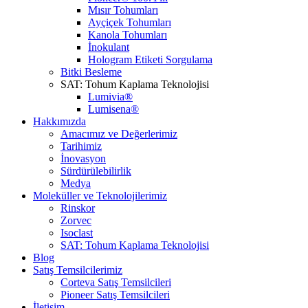
Mısır Tohumları
Ayçiçek Tohumları
Kanola Tohumları
İnokulant
Hologram Etiketi Sorgulama
Bitki Besleme
SAT: Tohum Kaplama Teknolojisi
Lumivia®
Lumisena®
Hakkımızda
Amacımız ve Değerlerimiz
Tarihimiz
İnovasyon
Sürdürülebilirlik
Medya
Moleküller ve Teknolojilerimiz
Rinskor
Zorvec
Isoclast
SAT: Tohum Kaplama Teknolojisi
Blog
Satış Temsilcilerimiz
Corteva Satış Temsilcileri
Pioneer Satış Temsilcileri
İletişim