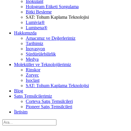
İnokulant
Hologram Etiketi Sorgulama
Bitki Besleme
SAT: Tohum Kaplama Teknolojisi
Lumivia®
Lumisena®
Hakkımızda
Amacımız ve Değerlerimiz
Tarihimiz
İnovasyon
Sürdürülebilirlik
Medya
Moleküller ve Teknolojilerimiz
Rinskor
Zorvec
Isoclast
SAT: Tohum Kaplama Teknolojisi
Blog
Satış Temsilcilerimiz
Corteva Satış Temsilcileri
Pioneer Satış Temsilcileri
İletişim