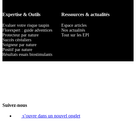
Expertise & Outils
Ressources & actualités
Evaluer votre risque taupin
Espace articles
Florexpert : guide adventices
Nos actualités
Protecteur par nature
Tout sur les EPI
Succès céréaliers
Soigneur par nature
Positif par nature
Résultats essais biostimulants
Suivez-nous
s’ouvre dans un nouvel onglet