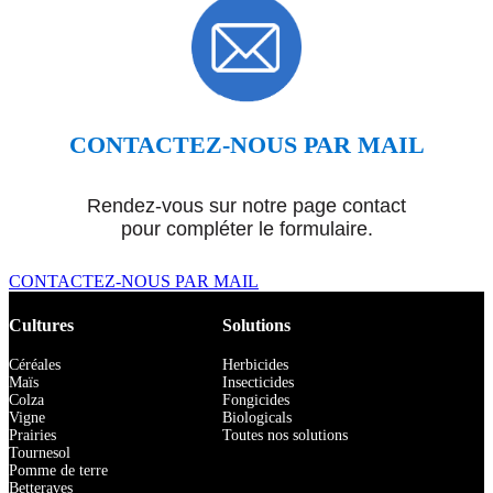
CONTACTEZ-NOUS PAR MAIL
Rendez-vous sur notre page contact
pour compléter le formulaire.
CONTACTEZ-NOUS PAR MAIL
Cultures
Solutions
Céréales
Herbicides
Maïs
Insecticides
Colza
Fongicides
Vigne
Biologicals
Prairies
Toutes nos solutions
Tournesol
Pomme de terre
Betteraves