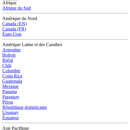
Afrique
Afrique du Sud
Amérique du Nord
Canada (EN)
Canada (FR)
États-Unis
Amérique Latine et des Caraïbes
Argentine
Bolivie
Brésil
Chili
Colombie
Costa Rica
Guatemala
Mexique
Panama
Paraguay
Pérou
République dominicaine
Uruguay
Équateur
Asie Pacifique