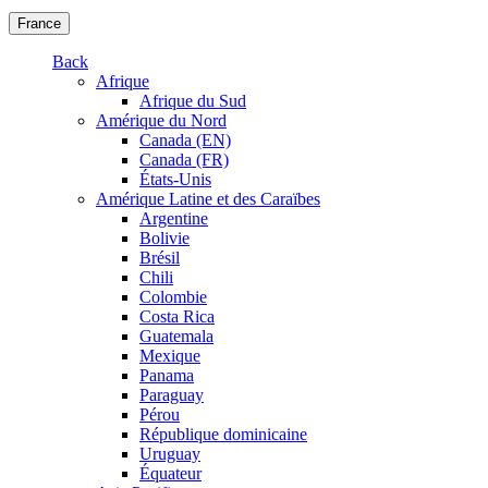
France
Back
Afrique
Afrique du Sud
Amérique du Nord
Canada (EN)
Canada (FR)
États-Unis
Amérique Latine et des Caraïbes
Argentine
Bolivie
Brésil
Chili
Colombie
Costa Rica
Guatemala
Mexique
Panama
Paraguay
Pérou
République dominicaine
Uruguay
Équateur