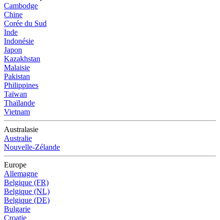
Cambodge
Chine
Corée du Sud
Inde
Indonésie
Japon
Kazakhstan
Malaisie
Pakistan
Philippines
Taïwan
Thaïlande
Vietnam
Australasie
Australie
Nouvelle-Zélande
Europe
Allemagne
Belgique (FR)
Belgique (NL)
Belgique (DE)
Bulgarie
Croatie