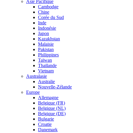
Asie Pacifique
Cambodge
Chine
Corée du Sud
Inde
Indonésie
Japon
Kazakhstan
Malaisie
Pakistan
Philippines
Taïwan
Thaïlande
Vietnam
Australasie
Australie
Nouvelle-Zélande
Europe
Allemagne
Belgique (FR)
Belgique (NL)
Belgique (DE)
Bulgarie
Croatie
Danemark