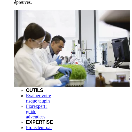
épreuves.
OUTILS
Evaluer votre
risque taupin
Florexpert :
guide
adventices
EXPERTISE
Protecteur par