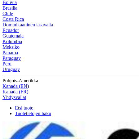
Bolivia
Brasilia
Chile
Costa Rica
Dominikaaninen tasavalta
Ecuador
Guatemala
Kolumbia
Meksiko
Panama
Paraguay
Peru
Uruguay
Pohjois-Amerikka
Kanada (EN)
Kanada (FR)
Yhdysvallat
Etsi tuote
Tuotetietojen haku