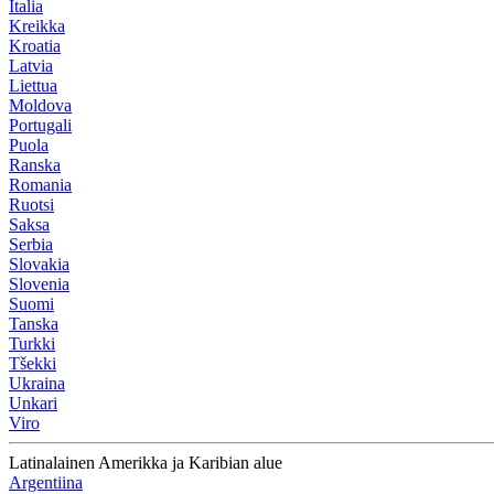
Italia
Kreikka
Kroatia
Latvia
Liettua
Moldova
Portugali
Puola
Ranska
Romania
Ruotsi
Saksa
Serbia
Slovakia
Slovenia
Suomi
Tanska
Turkki
Tšekki
Ukraina
Unkari
Viro
Latinalainen Amerikka ja Karibian alue
Argentiina