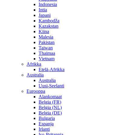
Indonesia
Intia
Japani
Kambodža
Kazakstan
Kiina
Malesia
Pakistan
Taiwan
Thaimaa
Vietnam
Afrikka
Etelä-Afrikka
Australia
Australia
Uusi-Seelanti
Eurooppa
Alankomaat
Belgia (FR)
Belgia (NL)
Belgia (DE)
Bulgaria
Espanja
Irlanti
Iso-Britannia