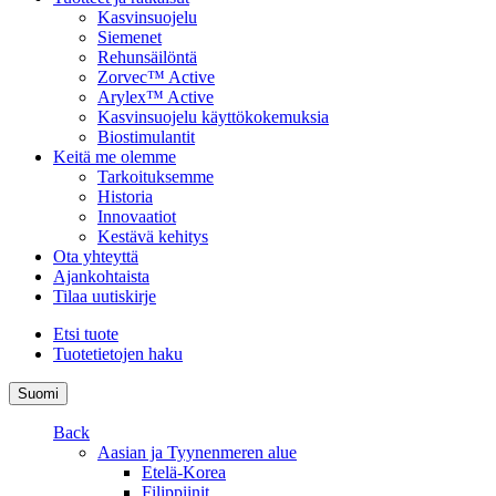
Kasvinsuojelu
Siemenet
Rehunsäilöntä
Zorvec™ Active
Arylex™ Active
Kasvinsuojelu käyttökokemuksia
Biostimulantit
Keitä me olemme
Tarkoituksemme
Historia
Innovaatiot
Kestävä kehitys
Ota yhteyttä
Ajankohtaista
Tilaa uutiskirje
Etsi tuote
Tuotetietojen haku
Suomi
Back
Aasian ja Tyynenmeren alue
Etelä-Korea
Filippiinit