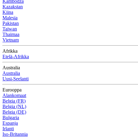
Kambodža
Kazakstan
Kiina
Malesia
Pakistan
Taiwan
Thaimaa
Vietnam
Afrikka
Etelä-Afrikka
Australia
Australia
Uusi-Seelanti
Eurooppa
Alankomaat
Belgia (FR)
Belgia (NL)
Belgia (DE)
Bulgaria
Espanja
Irlanti
Iso-Britannia