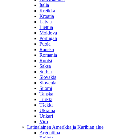
Italia
Kreikka
Kroatia
Latvia
Liettua
Moldova
Portugali
Puola
Ranska
Romania
Ruotsi
Saksa
Serbia
Slovakia
Slovenia
Suomi
Tanska
Turkki
Tšekki
Ukraina
Unkari
Viro
Latinalainen Amerikka ja Karibian alue
Argentiina