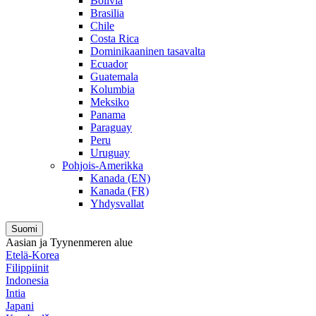
Bolivia
Brasilia
Chile
Costa Rica
Dominikaaninen tasavalta
Ecuador
Guatemala
Kolumbia
Meksiko
Panama
Paraguay
Peru
Uruguay
Pohjois-Amerikka
Kanada (EN)
Kanada (FR)
Yhdysvallat
Suomi
Aasian ja Tyynenmeren alue
Etelä-Korea
Filippiinit
Indonesia
Intia
Japani