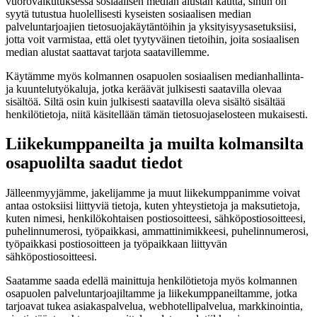
vuorovaikutuksessa sosiaalisen median alustan kautta, sinun on
syytä tutustua huolellisesti kyseisten sosiaalisen median
palveluntarjoajien tietosuojakäytäntöihin ja yksityisyysasetuksiisi,
jotta voit varmistaa, että olet tyytyväinen tietoihin, joita sosiaalisen
median alustat saattavat tarjota saatavillemme.
Käytämme myös kolmannen osapuolen sosiaalisen medianhallinta-
ja kuuntelutyökaluja, jotka keräävät julkisesti saatavilla olevaa
sisältöä. Siltä osin kuin julkisesti saatavilla oleva sisältö sisältää
henkilötietoja, niitä käsitellään tämän tietosuojaselosteen mukaisesti.
Liikekumppaneilta ja muilta kolmansilta
osapuolilta saadut tiedot
Jälleenmyyjämme, jakelijamme ja muut liikekumppanimme voivat
antaa ostoksiisi liittyviä tietoja, kuten yhteystietoja ja maksutietoja,
kuten nimesi, henkilökohtaisen postiosoitteesi, sähköpostiosoitteesi,
puhelinnumerosi, työpaikkasi, ammattinimikkeesi, puhelinnumerosi,
työpaikkasi postiosoitteen ja työpaikkaan liittyvän
sähköpostiosoitteesi.
Saatamme saada edellä mainittuja henkilötietoja myös kolmannen
osapuolen palveluntarjoajiltamme ja liikekumppaneiltamme, jotka
tarjoavat tukea asiakaspalvelua, webhotellipalvelua, markkinointia,