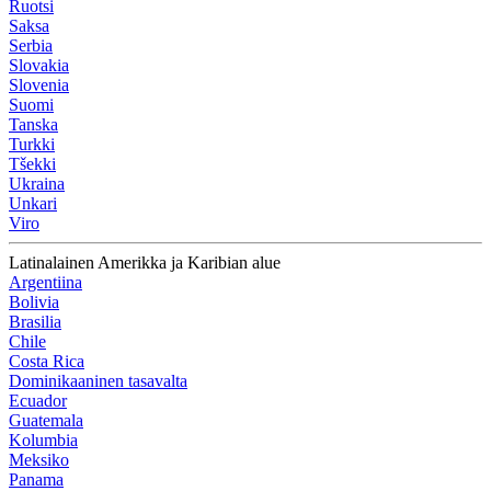
Ruotsi
Saksa
Serbia
Slovakia
Slovenia
Suomi
Tanska
Turkki
Tšekki
Ukraina
Unkari
Viro
Latinalainen Amerikka ja Karibian alue
Argentiina
Bolivia
Brasilia
Chile
Costa Rica
Dominikaaninen tasavalta
Ecuador
Guatemala
Kolumbia
Meksiko
Panama