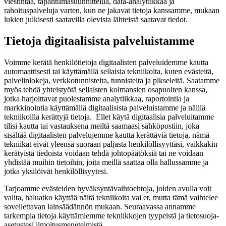
viestintää, tapahtumasuunnittelua, data-analytiikkaa ja
rahoituspalveluja varten, kun ne jakavat tietoja kanssamme, mukaan
lukien julkisesti saatavilla olevista lähteistä saatavat tiedot.
Tietoja digitaalisista palveluistamme
Voimme kerätä henkilötietoja digitaalisten palveluidemme kautta
automaattisesti tai käyttämällä sellaisia tekniikoita, kuten evästeitä,
palvelinlokeja, verkkotunnisteita, tunnisteita ja pikseleitä. Saatamme
myös tehdä yhteistyötä sellaisten kolmansien osapuolten kanssa,
jotka harjoittavat puolestamme analytiikkaa, raportointia ja
markkinointia käyttämällä digitaalisista palveluistamme ja näillä
tekniikoilla kerättyjä tietoja. Ellet käytä digitaalisia palveluitamme
tilisi kautta tai vastauksena meiltä saamaasi sähköpostiin, joka
sisältää digitaalisten palvelujemme kautta kerättäviä tietoja, nämä
tekniikat eivät yleensä suoraan paljasta henkilöllisyyttäsi, vaikkakin
kerätyistä tiedoista voidaan tehdä johtopäätöksiä tai ne voidaan
yhdistää muihin tietoihin, joita meillä saattaa olla hallussamme ja
jotka yksilöivät henkilöllisyytesi.
Tarjoamme evästeiden hyväksyntävaihtoehtoja, joiden avulla voit
valita, haluatko käyttää näitä tekniikoita vai et, mutta tämä vaihtelee
sovellettavan lainsäädännön mukaan. Seuraavassa annamme
tarkempia tietoja käyttämiemme tekniikkojen tyypeistä ja tietosuoja-
asetustesi ilmoitusmenetelmistä.