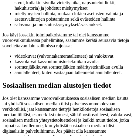
sivut, kullakin sivulla vietetty aika, napsautetut linkit,
hakuhistoria) ja johdetut mieltymykset
mieltymysten hallinta, mukaan lukien asetusten valinta ja
asetusvalintojen poistaminen sekä evästeiden hallinta
salasanat ja muistutuskysymykset/-vastaukset.
Jos käyt jossakin toimipaikoistamme tai olet kanssamme
vuorovaikutuksessa puhelimitse, saatamme kerätä seuraavia tietoja
sovellettavan lain sallimissa rajoissa;
videokuvat (valvontakameratallenteet) tai valokuvat
kasvokuvat kasvontunnistustekniikan avulla
sormenjälkikuvat sormenjälkien määritystekniikan avulla
äänitallenteet, kuten vastaajaan tallennetut äänitallenteet.
Sosiaalisen median alustojen tiedot
Jos olet kanssamme vuorovaikutuksessa sosiaalisen median kautta
tai yhdistät sosiaalisen median tilisi palvelussamme olevaan
verkkotiliisi, jaat kanssamme tiettyjä henkilötietoja sosiaalisen
median tililtäsi, esimerkiksi nimesi, sähköpostiosoitteesi, valokuvasi,
sosiaalisen median yhteystietoluettelosi ja kaikki muut tiedot, jotka
tarjoat saatavillemme, kun yhdistät sosiaalisen median tilisi
digitaalisiin palveluihimme. Jos päätät olla kanssamme