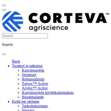
Search
Back
Tuotteet ja ratkaisut
Kasvinsuojelu
Siemenet
Rehunsäilöntä
Zorvec™ Active
Arylex™ Active
Kasvinsuojelu käyttökokemuksia
Biostimulantit
Keitä me olemme
Tarkoituksemme
Historia