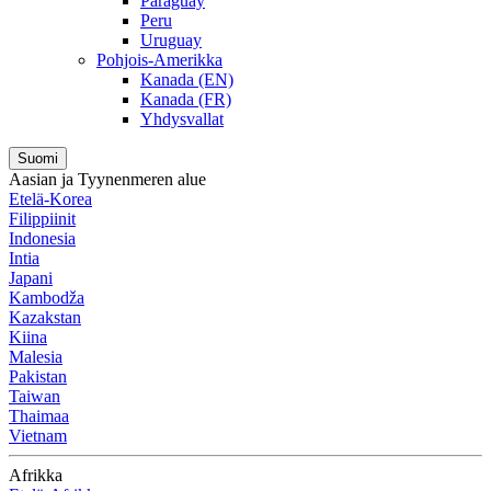
Paraguay
Peru
Uruguay
Pohjois-Amerikka
Kanada (EN)
Kanada (FR)
Yhdysvallat
Suomi
Aasian ja Tyynenmeren alue
Etelä-Korea
Filippiinit
Indonesia
Intia
Japani
Kambodža
Kazakstan
Kiina
Malesia
Pakistan
Taiwan
Thaimaa
Vietnam
Afrikka