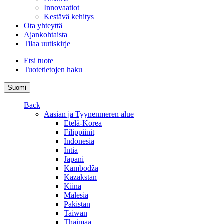
Innovaatiot
Kestävä kehitys
Ota yhteyttä
Ajankohtaista
Tilaa uutiskirje
Etsi tuote
Tuotetietojen haku
Suomi
Back
Aasian ja Tyynenmeren alue
Etelä-Korea
Filippiinit
Indonesia
Intia
Japani
Kambodža
Kazakstan
Kiina
Malesia
Pakistan
Taiwan
Thaimaa