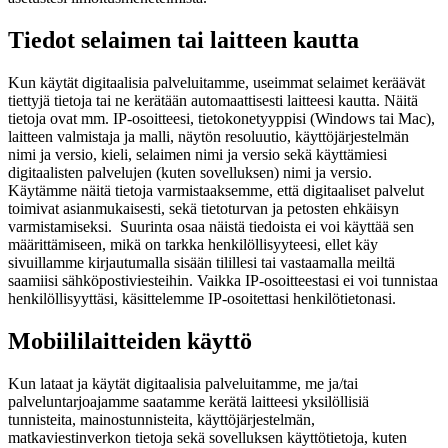
Tiedot selaimen tai laitteen kautta
Kun käytät digitaalisia palveluitamme, useimmat selaimet keräävät
tiettyjä tietoja tai ne kerätään automaattisesti laitteesi kautta. Näitä
tietoja ovat mm. IP-osoitteesi, tietokonetyyppisi (Windows tai Mac),
laitteen valmistaja ja malli, näytön resoluutio, käyttöjärjestelmän
nimi ja versio, kieli, selaimen nimi ja versio sekä käyttämiesi
digitaalisten palvelujen (kuten sovelluksen) nimi ja versio.
Käytämme näitä tietoja varmistaaksemme, että digitaaliset palvelut
toimivat asianmukaisesti, sekä tietoturvan ja petosten ehkäisyn
varmistamiseksi. Suurinta osaa näistä tiedoista ei voi käyttää sen
määrittämiseen, mikä on tarkka henkilöllisyyteesi, ellet käy
sivuillamme kirjautumalla sisään tilillesi tai vastaamalla meiltä
saamiisi sähköpostiviesteihin. Vaikka IP-osoitteestasi ei voi tunnistaa
henkilöllisyyttäsi, käsittelemme IP-osoitettasi henkilötietonasi.
Mobiililaitteiden käyttö
Kun lataat ja käytät digitaalisia palveluitamme, me ja/tai
palveluntarjoajamme saatamme kerätä laitteesi yksilöllisiä
tunnisteita, mainostunnisteita, käyttöjärjestelmän,
matkaviestinverkon tietoja sekä sovelluksen käyttötietoja, kuten