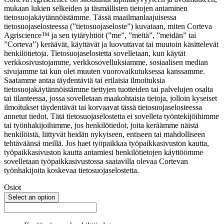
mukaan lukien selkeiden ja täsmällisten tietojen antaminen
tietosuojakäytännöistämme. Tässä maailmanlaajuisessa
tietosuojaselosteessa (”tietosuojaseloste”) kuvataan, miten Corteva
Agriscience™ ja sen tytäryhtiöt (”me”, ”meitä”, ”meidän” tai
”Corteva”) keräävät, käyttävät ja luovuttavat tai muutoin käsittelevät
henkilötietoja. Tietosuojaselostetta sovelletaan, kun käytät
verkkosivustojamme, verkkosovelluksiamme, sosiaalisen median
sivujamme tai kun olet muuten vuorovaikutuksessa kanssamme.
Saatamme antaa täydentäviä tai erilaisia ilmoituksia
tietosuojakäytännöistämme tiettyjen tuotteiden tai palvelujen osalta
tai tilanteessa, jossa sovelletaan maakohtaisia tietoja, jolloin kyseiset
ilmoitukset täydentävät tai korvaavat tässä tietosuojaselosteessa
annetut tiedot. Tätä tietosuojaselostetta ei sovelleta työntekijöihimme
tai työnhakijoihimme, jos henkilötiedot, joita keräämme näistä
henkilöistä, liittyvät heidän nykyiseen, entiseen tai mahdolliseen
tehtäväänsä meillä. Jos haet työpaikkaa työpaikkasivuston kautta,
työpaikkasivuston kautta antamiesi henkilötietojen käyttöömme
sovelletaan työpaikkasivustossa saatavilla olevaa Cortevan
työnhakijoita koskevaa tietosuojaselostetta.
Osiot
Select an option