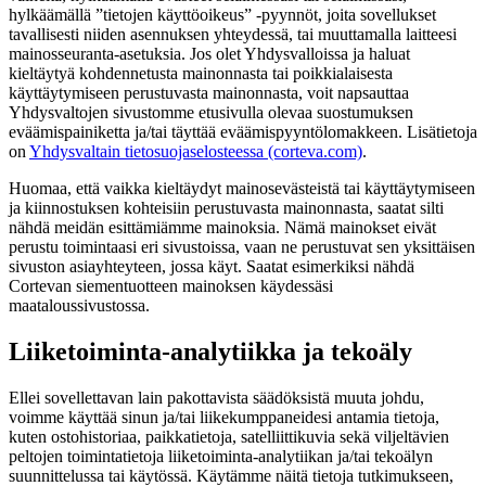
hylkäämällä ”tietojen käyttöoikeus” -pyynnöt, joita sovellukset
tavallisesti niiden asennuksen yhteydessä, tai muuttamalla laitteesi
mainosseuranta-asetuksia. Jos olet Yhdysvalloissa ja haluat
kieltäytyä kohdennetusta mainonnasta tai poikkialaisesta
käyttäytymiseen perustuvasta mainonnasta, voit napsauttaa
Yhdysvaltojen sivustomme etusivulla olevaa suostumuksen
eväämispainiketta ja/tai täyttää eväämispyyntölomakkeen. Lisätietoja
on
Yhdysvaltain tietosuojaselosteessa (corteva.com)
.
Huomaa, että vaikka kieltäydyt mainosevästeistä tai käyttäytymiseen
ja kiinnostuksen kohteisiin perustuvasta mainonnasta, saatat silti
nähdä meidän esittämiämme mainoksia. Nämä mainokset eivät
perustu toimintaasi eri sivustoissa, vaan ne perustuvat sen yksittäisen
sivuston asiayhteyteen, jossa käyt. Saatat esimerkiksi nähdä
Cortevan siementuotteen mainoksen käydessäsi
maataloussivustossa.
Liiketoiminta-analytiikka ja tekoäly
Ellei sovellettavan lain pakottavista säädöksistä muuta johdu,
voimme käyttää sinun ja/tai liikekumppaneidesi antamia tietoja,
kuten ostohistoriaa, paikkatietoja, satelliittikuvia sekä viljeltävien
peltojen toimintatietoja liiketoiminta-analytiikan ja/tai tekoälyn
suunnittelussa tai käytössä. Käytämme näitä tietoja tutkimukseen,