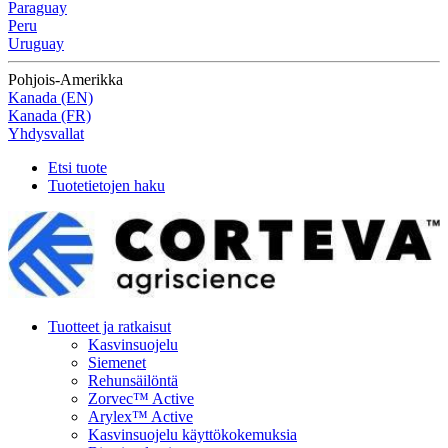
Paraguay
Peru
Uruguay
Pohjois-Amerikka
Kanada (EN)
Kanada (FR)
Yhdysvallat
Etsi tuote
Tuotetietojen haku
Tuotteet ja ratkaisut
Kasvinsuojelu
Siemenet
Rehunsäilöntä
Zorvec™ Active
Arylex™ Active
Kasvinsuojelu käyttökokemuksia