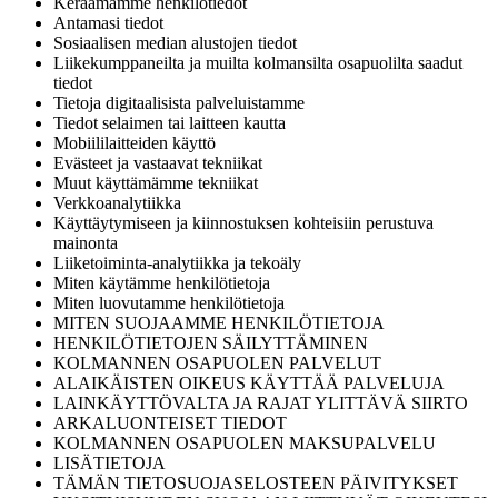
Keräämämme henkilötiedot
Antamasi tiedot
Sosiaalisen median alustojen tiedot
Liikekumppaneilta ja muilta kolmansilta osapuolilta saadut
tiedot
Tietoja digitaalisista palveluistamme
Tiedot selaimen tai laitteen kautta
Mobiililaitteiden käyttö
Evästeet ja vastaavat tekniikat
Muut käyttämämme tekniikat
Verkkoanalytiikka
Käyttäytymiseen ja kiinnostuksen kohteisiin perustuva
mainonta
Liiketoiminta-analytiikka ja tekoäly
Miten käytämme henkilötietoja
Miten luovutamme henkilötietoja
MITEN SUOJAAMME HENKILÖTIETOJA
HENKILÖTIETOJEN SÄILYTTÄMINEN
KOLMANNEN OSAPUOLEN PALVELUT
ALAIKÄISTEN OIKEUS KÄYTTÄÄ PALVELUJA
LAINKÄYTTÖVALTA JA RAJAT YLITTÄVÄ SIIRTO
ARKALUONTEISET TIEDOT
KOLMANNEN OSAPUOLEN MAKSUPALVELU
LISÄTIETOJA
TÄMÄN TIETOSUOJASELOSTEEN PÄIVITYKSET