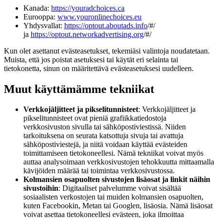
Kanada:
https://youradchoices.ca
Eurooppa:
www.youronlinechoices.eu
Yhdysvallat:
https://optout.aboutads.info
/#/
ja
https://optout.networkadvertising.org
/#/
Kun olet asettanut evästeasetukset, tekemiäsi valintoja noudatetaan.
Muista, että jos poistat asetuksesi tai käytät eri selainta tai
tietokonetta, sinun on määritettävä evästeasetuksesi uudelleen.
Muut käyttämämme tekniikat
Verkkojäljitteet ja pikselitunnisteet
: Verkkojäljitteet ja
pikselitunnisteet ovat pieniä grafiikkatiedostoja
verkkosivuston sivulla tai sähköpostiviestissä. Niiden
tarkoituksena on seurata katsottuja sivuja tai avattuja
sähköpostiviestejä, ja niitä voidaan käyttää evästeiden
toimittamiseen tietokoneellesi. Nämä tekniikat voivat myös
auttaa analysoimaan verkkosivustojen tehokkuutta mittaamalla
kävijöiden määrää tai toimintaa verkkosivustossa.
Kolmansien osapuolten sivustojen lisäosat ja linkit näihin
sivustoihin
: Digitaaliset palvelumme voivat sisältää
sosiaalisten verkostojen tai muiden kolmansien osapuolten,
kuten Facebookin, Metan tai Googlen, lisäosia. Nämä lisäosat
voivat asettaa tietokoneellesi evästeen, joka ilmoittaa