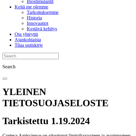
Biostimulantit
Keitä me olemme
Tarkoituksemme
Historia
Innovaatiot
Kestävä kehitys
Ota yhteyttä
Ajankohtaista
Tilaa uutiskirje
Search
YLEINEN
TIETOSUOJASELOSTE
Tarkistettu 1.19.2024
Corteva Agriscience on sitoutunut läpinäkyvyyteen ja avoimuuteen,