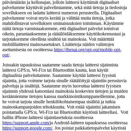
päivämäärän ja kellonajan, jolloin laitteesi käyttämät digitaaliset
palvelumme käyttävät palvelimiamme, sekä mitä tietoja ja tiedostoja
sovellukseen on ladattu laitteesi numeron perusteella. Digitaaliset
palvelumme voivat myös kerätä ja välittää muita tietoja, jotka
mahdollistavat sovelluksen ominaisuuksien toiminnan. Käytämme
näitä tietoja varmistaaksemme, että digitaaliset palvelut toimivat
oikein, parantaaksemme ja räätälöidäksemme käyttökokemustasi ja
tarjotaksemme oleellista sisältöä tai mainoksia. Voit määrittää
mobiililaitteesi mainosasetukset. Lisätietoja näiden valintojen
asettamisesta on osoitteessa
https://thenai.org/opt-out/mobile-opt-
out/
.
Joissakin tapauksissa saatamme saada tietoja laitteesi sijainnista
laitteesi GPS:n, Wi-Fi:n tai Bluetoothin kautta, kun käytät
digitaalisia palveluitamme. Saatamme käyttää laitteesi fyysistä
sijaintia, jotta voimme tarjota sinulle räätälöityjä sijaintiin perustuvia
palveluja ja sisältöjä. Saatamme myös luovuttaa laitteesi fyysisen
sijainnin yhdessä katsomiasi mainoksia koskevien tietojen ja muiden
keräämiemme tietojen kanssa markkinointikumppaneillemme, jotta
he voivat tarjota sinulle henkilökohtaisempaa sisältöä ja tutkia
mainoskampanjoiden tehokkuutta. Voit estää sijaintisi jakamisen
poistamalla GPS:n, Wi-Fi:n tai Bluetoothin käytöstä laitteellasi. Voit
hallita iPhone-laitteesi sijaintiasetuksia osoitteessa
https://support.apple.com/
ja Android-laitteen tapauksessa osoitteessa
https://support.google.com/
. Jos poistat paikkatietopalvelut käytöstä