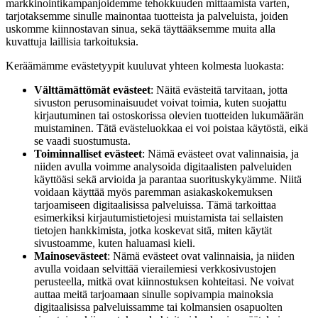
markkinointikampanjoidemme tehokkuuden mittaamista varten,
tarjotaksemme sinulle mainontaa tuotteista ja palveluista, joiden
uskomme kiinnostavan sinua, sekä täyttääksemme muita alla
kuvattuja laillisia tarkoituksia.
Keräämämme evästetyypit kuuluvat yhteen kolmesta luokasta:
Välttämättömät evästeet
: Näitä evästeitä tarvitaan, jotta
sivuston perusominaisuudet voivat toimia, kuten suojattu
kirjautuminen tai ostoskorissa olevien tuotteiden lukumäärän
muistaminen. Tätä evästeluokkaa ei voi poistaa käytöstä, eikä
se vaadi suostumusta.
Toiminnalliset evästeet
: Nämä evästeet ovat valinnaisia, ja
niiden avulla voimme analysoida digitaalisten palveluiden
käyttöäsi sekä arvioida ja parantaa suorituskykyämme. Niitä
voidaan käyttää myös paremman asiakaskokemuksen
tarjoamiseen digitaalisissa palveluissa. Tämä tarkoittaa
esimerkiksi kirjautumistietojesi muistamista tai sellaisten
tietojen hankkimista, jotka koskevat sitä, miten käytät
sivustoamme, kuten haluamasi kieli.
Mainosevästeet
: Nämä evästeet ovat valinnaisia, ja niiden
avulla voidaan selvittää vierailemiesi verkkosivustojen
perusteella, mitkä ovat kiinnostuksen kohteitasi. Ne voivat
auttaa meitä tarjoamaan sinulle sopivampia mainoksia
digitaalisissa palveluissamme tai kolmansien osapuolten