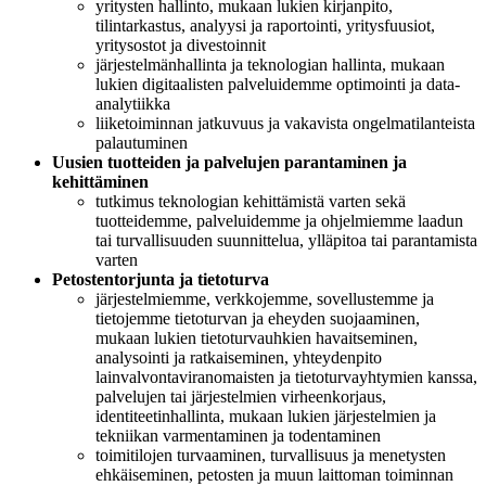
yritysten hallinto, mukaan lukien kirjanpito,
tilintarkastus, analyysi ja raportointi, yritysfuusiot,
yritysostot ja divestoinnit
järjestelmänhallinta ja teknologian hallinta, mukaan
lukien digitaalisten palveluidemme optimointi ja data-
analytiikka
liiketoiminnan jatkuvuus ja vakavista ongelmatilanteista
palautuminen
Uusien tuotteiden ja palvelujen parantaminen ja
kehittäminen
tutkimus teknologian kehittämistä varten sekä
tuotteidemme, palveluidemme ja ohjelmiemme laadun
tai turvallisuuden suunnittelua, ylläpitoa tai parantamista
varten
Petostentorjunta ja tietoturva
järjestelmiemme, verkkojemme, sovellustemme ja
tietojemme tietoturvan ja eheyden suojaaminen,
mukaan lukien tietoturvauhkien havaitseminen,
analysointi ja ratkaiseminen, yhteydenpito
lainvalvontaviranomaisten ja tietoturvayhtymien kanssa,
palvelujen tai järjestelmien virheenkorjaus,
identiteetinhallinta, mukaan lukien järjestelmien ja
tekniikan varmentaminen ja todentaminen
toimitilojen turvaaminen, turvallisuus ja menetysten
ehkäiseminen, petosten ja muun laittoman toiminnan