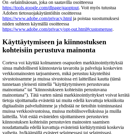
On -selainlisäosan, joka on saatavilla osoitteessa
https://tools.google.com/dlpage/gaoptout
. Voit myös tutustua
Adoben tietosuojakäytäntöihin osoitteessa
https://www.adobe.com/privacy.html
ja poistaa suostumuksesi
niiden suhteen käymällä osoitteessa
https://www.adobe.com/privacy/opt-out.html#customeruse
.
Käyttäytymiseen ja kiinnostuksen
kohteisiin perustuva mainonta
Corteva voi käyttää kolmannen osapuolen markkinointiyrityksiä
sinua mahdollisesti kiinnostavia tavaroita ja palveluja koskevien
verkkomainosten tarjoamiseen, mikä perustuu käynteihisi
sivustoissamme ja muissa sivustoissa eri laitteillasi kautta (tämä
tunnetaan yleisesti nimellä ”käyttäytymiseen perustuvana
mainontana” tai ”kiinnostukseen kohteisiin perustuvana
mainontana”). Tätä varten nämä markkinointiyritykset voivat kerätä
tietoja sijoittamalla evästeitä tai muita edellä kuvattuja tekniikoita
digitaalisiin palveluihimme ja yhdistää ne tietoihin toiminnastasi
muissa verkkosivustoissa, muissa mobiilisovelluksissa ja muilla
laitteilla. Voit estää evästeiden sijoittamiseen perustuvien
kiinnostuksen kohteisiin perustuvien mainosten saamisen
noudattamalla edellä kuvattuja evästeistä kieltäytymistä koskevia
vaiheita, hylkäämällä evästeet selaimessasi tai selaimissasi,