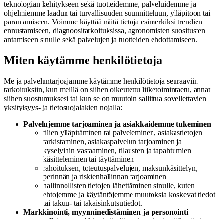
teknologian kehitykseen sekä tuotteidemme, palveluidemme ja
ohjelmiemme laadun tai turvallisuuden suunnitteluun, ylläpitoon tai
parantamiseen. Voimme käyttää näitä tietoja esimerkiksi trendien
ennustamiseen, diagnoositarkoituksissa, agronomisten suositusten
antamiseen sinulle sekä palvelujen ja tuotteiden ehdottamiseen.
Miten käytämme henkilötietoja
Me ja palveluntarjoajamme käytämme henkilötietoja seuraaviin
tarkoituksiin, kun meillä on siihen oikeutettu liiketoimintaetu, annat
siihen suostumuksesi tai kun se on muutoin sallittua sovellettavien
yksityisyys- ja tietosuojalakien nojalla:
Palvelujemme tarjoaminen ja asiakkaidemme tukeminen
tilien ylläpitäminen tai palveleminen, asiakastietojen
tarkistaminen, asiakaspalvelun tarjoaminen ja
kyselyihin vastaaminen, tilausten ja tapahtumien
käsitteleminen tai täyttäminen
rahoituksen, toteutuspalvelujen, maksunkäsittelyn,
perinnän ja riskienhallinnan tarjoaminen
hallinnollisten tietojen lähettäminen sinulle, kuten
ehtojemme ja käytäntöjemme muutoksia koskevat tiedot
tai takuu- tai takaisinkutsutiedot.
Markkinointi, myynninedistäminen ja personointi