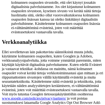
kolmannen osapuolen sivustolle, että olet käynyt jossakin
digitaalisista palveluistamme. Jos olet kirjautunut kolmannen
osapuolen sivustoon, kyseinen sivusto voi kerätä näitä tietoja
huolimatta siitä, oletko ollut vuorovaikutuksessa kolmannen
osapuolen lisäosan kanssa tai oletko linkittänyt digitaalisiin
palveluihimme. Käsittelemme kolmannen osapuolen lisäosia
ei-välttämättöminä evästeinä, joten voit määrittää
evästeasetuksesi vastaavalla tavalla.
Verkkoanalytiikka
Ellei sovellettavan lain pakottavista säännöksistä muuta johdu,
käytämme kolmansien osapuolten, kuten Googlen ja Adoben,
verkkoanalyysipalveluita, jotta voimme ymmärtää paremmin, miten
käyttäjät käyttävät digitaalisia palveluitamme. Kuten edellä Evästeet
ja vastaavat tekniikat -kohdassa on mainittu, nämä kolmannet
osapuolet voivat kerätä tietoja verkkotoiminnastasi ajan mittaan ja eri
riippumattomien sivustojen välillä käyttämällä evästeitä ja muita
seurantatekniikoita. Käsittelemme näitä evästeitä ja tekniikoita, joita
käytetään näiden analyysitietojen keräämiseen, ei-välttämättöminä
evästeinä, joten voit määrittää evästeasetuksesi vastaavalla tavalla.
Voit myös tutustua Googlen tietosuojakäytäntöihin osoitteessa
www.google.com/policies/privacy/‌partners/
ja voit poistaa
suostumuksesi lataamalla Google Analytics Opt Out Browser Add-