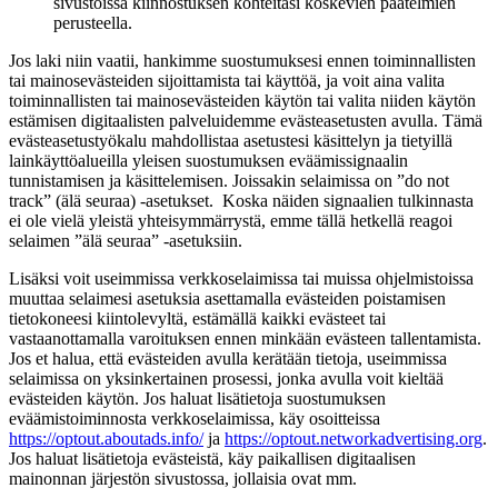
sivustoissa kiinnostuksen kohteitasi koskevien päätelmien
perusteella.
Jos laki niin vaatii, hankimme suostumuksesi ennen toiminnallisten
tai mainosevästeiden sijoittamista tai käyttöä, ja voit aina valita
toiminnallisten tai mainosevästeiden käytön tai valita niiden käytön
estämisen digitaalisten palveluidemme evästeasetusten avulla. Tämä
evästeasetustyökalu mahdollistaa asetustesi käsittelyn ja tietyillä
lainkäyttöalueilla yleisen suostumuksen eväämissignaalin
tunnistamisen ja käsittelemisen. Joissakin selaimissa on ”do not
track” (älä seuraa) -asetukset. Koska näiden signaalien tulkinnasta
ei ole vielä yleistä yhteisymmärrystä, emme tällä hetkellä reagoi
selaimen ”älä seuraa” -asetuksiin.
Lisäksi voit useimmissa verkkoselaimissa tai muissa ohjelmistoissa
muuttaa selaimesi asetuksia asettamalla evästeiden poistamisen
tietokoneesi kiintolevyltä, estämällä kaikki evästeet tai
vastaanottamalla varoituksen ennen minkään evästeen tallentamista.
Jos et halua, että evästeiden avulla kerätään tietoja, useimmissa
selaimissa on yksinkertainen prosessi, jonka avulla voit kieltää
evästeiden käytön. Jos haluat lisätietoja suostumuksen
eväämistoiminnosta verkkoselaimissa, käy osoitteissa
https://optout.aboutads.info/
ja
https://optout.networkadvertising.org
.
Jos haluat lisätietoja evästeistä, käy paikallisen digitaalisen
mainonnan järjestön sivustossa, jollaisia ovat mm.