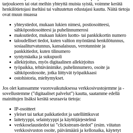
tarjoukseen tai otat meihin yhteyttä muista syistä, voimme kerätä
henkilötietojasi itseltäsi tai valtuutetun edustajasi kautta. Näitä tietoja
ovat muun muassa
yhteystiedot, mukaan lukien nimesi, postiosoitteesi,
sähköpostiosoitteesi ja puhelinnumerosi
maksutiedot, mukaan lukien luotto- tai pankkikortin numero
taloudelliset tiedot, kuten valtion myöntämä henkilötunnus,
sosiaaliturvatunnus, kansalaisuus, verotunniste ja
pankkitiedot, kuten tilinumero
syntymäaika ja sukupuoli
allekirjoitus, myös digitaalinen allekirjoitus
työpaikka, tehtävänimike, puhelinnumero, osoite ja
sähköpostiosoite, jotka liittyvät työpaikkaasi
ostohistoria, mieltymykset.
Jos olet kanssamme vuorovaikutuksessa verkkosivustojemme ja -
sovellustemme (”digitaaliset palvelut”) kautta, saatamme edellä
mainittujen lisäksi kerätä seuraavia tietoja:
IP-osoitteet
yleiset tai tarkat paikkatiedot ja satelliittikuvat
laitetyyppi, selaintyyppi ja käyttöjärjestelmä
verkkoselaustiedot tai ”clickstream-tiedot” (esim. viitatun
verkkosivuston osoite, päivämäärä ja kellonaika, käytetyt