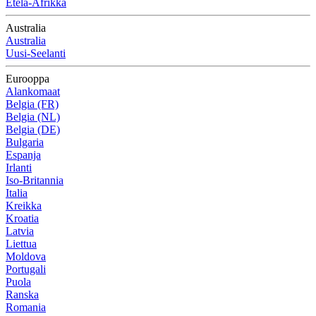
Etelä-Afrikka
Australia
Australia
Uusi-Seelanti
Eurooppa
Alankomaat
Belgia (FR)
Belgia (NL)
Belgia (DE)
Bulgaria
Espanja
Irlanti
Iso-Britannia
Italia
Kreikka
Kroatia
Latvia
Liettua
Moldova
Portugali
Puola
Ranska
Romania