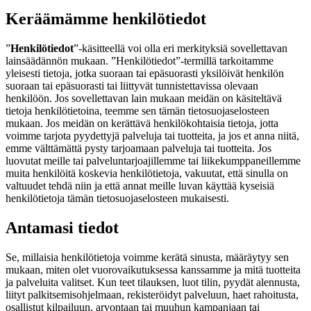
Keräämämme henkilötiedot
”
Henkilötiedot
”-käsitteellä voi olla eri merkityksiä sovellettavan
lainsäädännön mukaan. ”Henkilötiedot”-termillä tarkoitamme
yleisesti tietoja, jotka suoraan tai epäsuorasti yksilöivät henkilön
suoraan tai epäsuorasti tai liittyvät tunnistettavissa olevaan
henkilöön. Jos sovellettavan lain mukaan meidän on käsiteltävä
tietoja henkilötietoina, teemme sen tämän tietosuojaselosteen
mukaan. Jos meidän on kerättävä henkilökohtaisia tietoja, jotta
voimme tarjota pyydettyjä palveluja tai tuotteita, ja jos et anna niitä,
emme välttämättä pysty tarjoamaan palveluja tai tuotteita. Jos
luovutat meille tai palveluntarjoajillemme tai liikekumppaneillemme
muita henkilöitä koskevia henkilötietoja, vakuutat, että sinulla on
valtuudet tehdä niin ja että annat meille luvan käyttää kyseisiä
henkilötietoja tämän tietosuojaselosteen mukaisesti.
Antamasi tiedot
Se, millaisia henkilötietoja voimme kerätä sinusta, määräytyy sen
mukaan, miten olet vuorovaikutuksessa kanssamme ja mitä tuotteita
ja palveluita valitset. Kun teet tilauksen, luot tilin, pyydät alennusta,
liityt palkitsemisohjelmaan, rekisteröidyt palveluun, haet rahoitusta,
osallistut kilpailuun, arvontaan tai muuhun kampanjaan tai