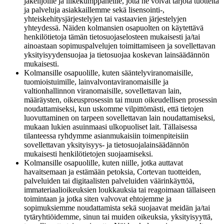
jakelijoille ja liikekumppaneille, jotta ne voivat tarjota tuotteita
ja palveluja asiakkaillemme sekä lisensointi-,
yhteiskehitysjärjestelyjen tai vastaavien järjestelyjen
yhteydessä. Näiden kolmansien osapuolten on käytettävä
henkilötietoja tämän tietosuojaselosteen mukaisesti ja/tai
ainoastaan sopimuspalvelujen toimittamiseen ja sovellettavan
yksityisyydensuojaa ja tietosuojaa koskevan lainsäädännön
mukaisesti.
Kolmansille osapuolille, kuten sääntelyviranomaisille,
tuomioistuimille, lainvalvontaviranomaisille ja
valtionhallinnon viranomaisille, sovellettavan lain,
määräysten, oikeusprosessin tai muun oikeudellisen prosessin
noudattamiseksi, kun uskomme vilpittömästi, että tietojen
luovuttaminen on tarpeen sovellettavan lain noudattamiseksi,
mukaan lukien asuinmaasi ulkopuoliset lait. Tällaisessa
tilanteessa ryhdymme asianmukaisiin toimenpiteisiin
sovellettavan yksityisyys- ja tietosuojalainsäädännön
mukaisesti henkilötietojen suojaamiseksi.
Kolmansille osapuolille, kuten niille, jotka auttavat
havaitsemaan ja estämään petoksia, Cortevan tuotteiden,
palveluiden tai digitaalisten palveluiden väärinkäyttöä,
immateriaalioikeuksien loukkauksia tai reagoimaan tällaiseen
toimintaan ja jotka siten valvovat ehtojemme ja
sopimuksiemme noudattamista sekä suojaavat meidän ja/tai
tytäryhtiöidemme, sinun tai muiden oikeuksia, yksityisyyttä,