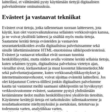
laitteillasi, et välttämättä pysty käyttämään tiettyjä digitaalisten
palveluidemme ominaisuuksia.
Evästeet ja vastaavat tekniikat
Evästeet ovat tietoja, jotka tallennetaan suoraan laitteeseen, jota
käytät, kun olet vuorovaikutuksessa sellaisten verkkosivujen kanssa,
ja ne voivat yksilöidä laitteesi ja sisältää myös muita tietoja.
Saatamme kerätä tietoja evästeiden ja vastaavien
seurantatekniikoiden avulla digitaalisissa palveluissamme sekä
sinulle lähettämissämme HTML-muotoisissa sähköpostiviesteissä.
Evästeet ja vastaavat tekniikat eivät suoraan tunnista
henkilöllisyyttäsi, mutta niiden avulla voimme kerätä sellaisia tietoja,
kuten selaimen tyypin, digitaalisissa palveluissa vietetyn ajan,
vieraillut sivut, kieliasetukset ja muut koostetut liikennetiedot.Me
sekä palveluntarjoajamme, kuten verkkoanalytiikkayritykset ja
internetmainontaverkostot, voivat sijoittaa evästeitä laitteellesi. Jos
olet kirjautunut Corteva-tilillesi jonkin digitaalisen palvelumme
kautta tai vastannut meiltä saamaasi sähköpostiin tai hyväksynyt
verkkosivustomme evästeet, saatamme pystyä yhdistämään
keräämämme tiedot muihin henkilöllisyytesi yksilöiviin tietoihin.
Käytämme kerättyjä tietoja eri tarkoituksiin: tallentaaksemme ja
noudattaaksemme mieltymyksiäsi ja asetuksiasi, tietoturvaa ja
todennusta varten, analytiikkaa varten,