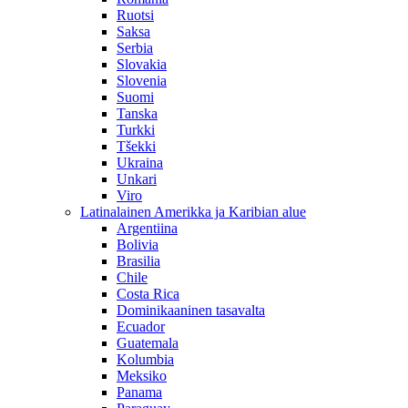
Ruotsi
Saksa
Serbia
Slovakia
Slovenia
Suomi
Tanska
Turkki
Tšekki
Ukraina
Unkari
Viro
Latinalainen Amerikka ja Karibian alue
Argentiina
Bolivia
Brasilia
Chile
Costa Rica
Dominikaaninen tasavalta
Ecuador
Guatemala
Kolumbia
Meksiko
Panama