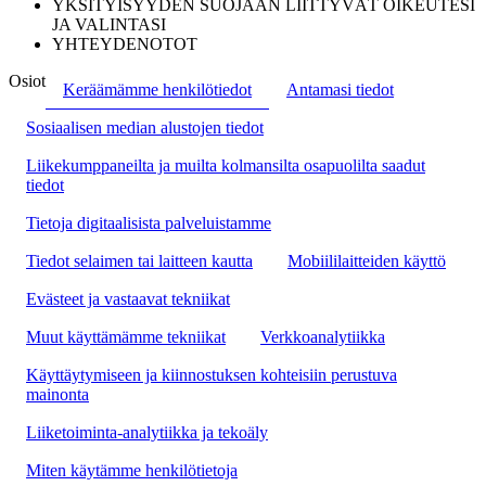
YKSITYISYYDEN SUOJAAN LIITTYVÄT OIKEUTESI
JA VALINTASI
YHTEYDENOTOT
Osiot
Keräämämme henkilötiedot
Antamasi tiedot
Sosiaalisen median alustojen tiedot
Liikekumppaneilta ja muilta kolmansilta osapuolilta saadut
tiedot
Tietoja digitaalisista palveluistamme
Tiedot selaimen tai laitteen kautta
Mobiililaitteiden käyttö
Evästeet ja vastaavat tekniikat
Muut käyttämämme tekniikat
Verkkoanalytiikka
Käyttäytymiseen ja kiinnostuksen kohteisiin perustuva
mainonta
Liiketoiminta-analytiikka ja tekoäly
Miten käytämme henkilötietoja