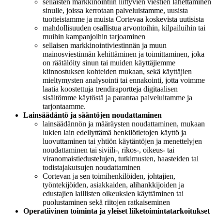
sellaisten markkinointiin liittyvien viestien lähettäminen
sinulle, joissa kerrotaan palveluistamme, uusista
tuotteistamme ja muista Cortevaa koskevista uutisista
mahdollisuuden osallistua arvontoihin, kilpailuihin tai
muihin kampanjoihin tarjoaminen
sellaisen markkinointiviestinnän ja muun
mainosviestinnän kehittäminen ja toimittaminen, joka
on räätälöity sinun tai muiden käyttäjiemme
kiinnostuksen kohteiden mukaan, sekä käyttäjien
mieltymysten analysointi tai ennakointi, jotta voimme
laatia koostettuja trendiraportteja digitaalisen
sisältömme käytöstä ja parantaa palveluitamme ja
tarjontaamme.
Lainsäädäntö ja sääntöjen noudattaminen
lainsäädännön ja määräysten noudattaminen, mukaan
lukien lain edellyttämä henkilötietojen käyttö ja
luovuttaminen tai yhtiön käytäntöjen ja menettelyjen
noudattaminen tai siviili-, rikos-, oikeus- tai
viranomaistiedustelujen, tutkimusten, haasteiden tai
todistajakutsujen noudattaminen
Cortevan ja sen toimihenkilöiden, johtajien,
työntekijöiden, asiakkaiden, alihankkijoiden ja
edustajien laillisten oikeuksien käyttäminen tai
puolustaminen sekä riitojen ratkaiseminen
Operatiivinen toiminta ja yleiset liiketoimintatarkoitukset