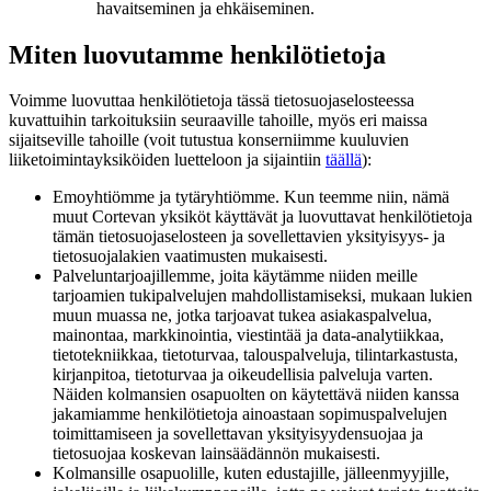
havaitseminen ja ehkäiseminen.
Miten luovutamme henkilötietoja
Voimme luovuttaa henkilötietoja tässä tietosuojaselosteessa
kuvattuihin tarkoituksiin seuraaville tahoille, myös eri maissa
sijaitseville tahoille (voit tutustua konserniimme kuuluvien
liiketoimintayksiköiden luetteloon ja sijaintiin
täällä
):
Emoyhtiömme ja tytäryhtiömme. Kun teemme niin, nämä
muut Cortevan yksiköt käyttävät ja luovuttavat henkilötietoja
tämän tietosuojaselosteen ja sovellettavien yksityisyys- ja
tietosuojalakien vaatimusten mukaisesti.
Palveluntarjoajillemme, joita käytämme niiden meille
tarjoamien tukipalvelujen mahdollistamiseksi, mukaan lukien
muun muassa ne, jotka tarjoavat tukea asiakaspalvelua,
mainontaa, markkinointia, viestintää ja data-analytiikkaa,
tietotekniikkaa, tietoturvaa, talouspalveluja, tilintarkastusta,
kirjanpitoa, tietoturvaa ja oikeudellisia palveluja varten.
Näiden kolmansien osapuolten on käytettävä niiden kanssa
jakamiamme henkilötietoja ainoastaan sopimuspalvelujen
toimittamiseen ja sovellettavan yksityisyydensuojaa ja
tietosuojaa koskevan lainsäädännön mukaisesti.
Kolmansille osapuolille, kuten edustajille, jälleenmyyjille,