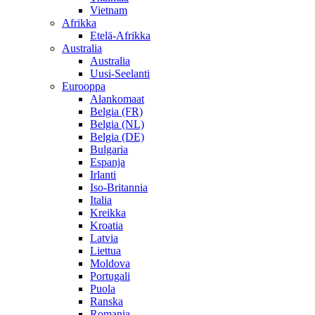
Vietnam
Afrikka
Etelä-Afrikka
Australia
Australia
Uusi-Seelanti
Eurooppa
Alankomaat
Belgia (FR)
Belgia (NL)
Belgia (DE)
Bulgaria
Espanja
Irlanti
Iso-Britannia
Italia
Kreikka
Kroatia
Latvia
Liettua
Moldova
Portugali
Puola
Ranska
Romania