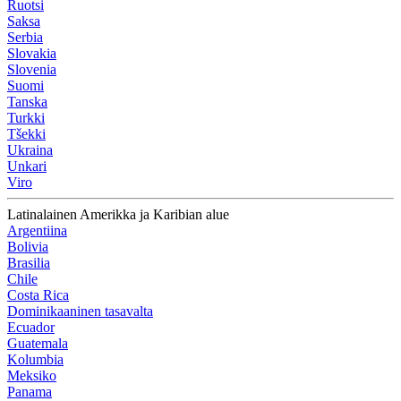
Ruotsi
Saksa
Serbia
Slovakia
Slovenia
Suomi
Tanska
Turkki
Tšekki
Ukraina
Unkari
Viro
Latinalainen Amerikka ja Karibian alue
Argentiina
Bolivia
Brasilia
Chile
Costa Rica
Dominikaaninen tasavalta
Ecuador
Guatemala
Kolumbia
Meksiko
Panama