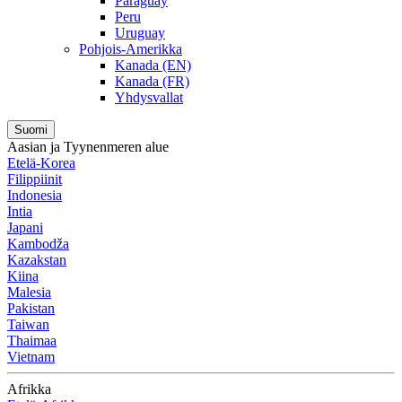
Paraguay
Peru
Uruguay
Pohjois-Amerikka
Kanada (EN)
Kanada (FR)
Yhdysvallat
Suomi
Aasian ja Tyynenmeren alue
Etelä-Korea
Filippiinit
Indonesia
Intia
Japani
Kambodža
Kazakstan
Kiina
Malesia
Pakistan
Taiwan
Thaimaa
Vietnam
Afrikka