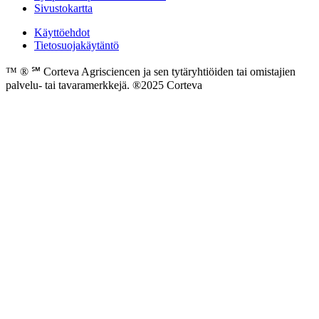
Sivustokartta
Käyttöehdot
Tietosuojakäytäntö
™ ® ℠ Corteva Agrisciencen ja sen tytäryhtiöiden tai omistajien
palvelu- tai tavaramerkkejä. ®2025 Corteva