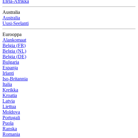
Etelä-Afrikka
Australia
Australia
Uusi-Seelanti
Eurooppa
Alankomaat
Belgia (FR)
Belgia (NL)
Belgia (DE)
Bulgaria
Espanja
Irlanti
Iso-Britannia
Italia
Kreikka
Kroatia
Latvia
Liettua
Moldova
Portugali
Puola
Ranska
Romania