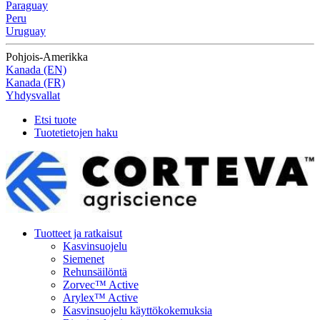
Paraguay
Peru
Uruguay
Pohjois-Amerikka
Kanada (EN)
Kanada (FR)
Yhdysvallat
Etsi tuote
Tuotetietojen haku
Tuotteet ja ratkaisut
Kasvinsuojelu
Siemenet
Rehunsäilöntä
Zorvec™ Active
Arylex™ Active
Kasvinsuojelu käyttökokemuksia