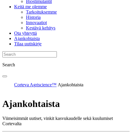
Biostimulantit
Keitä me olemme
Tarkoituksemme
Historia
Innovaatiot
Kestävä kehitys
Ota yhteyttä
Ajankohtaista
Tilaa uutiskirje
Search
Corteva Agriscience™
Ajankohtaista
Ajankohtaista
Viimeisimmät uutiset, vinkit kasvukaudelle sekä kuulumiset
Cortevalta