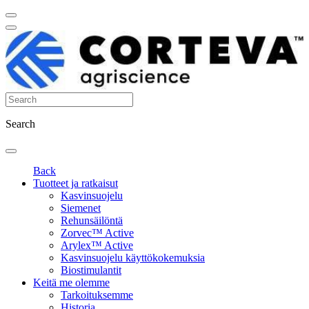
Search
Back
Tuotteet ja ratkaisut
Kasvinsuojelu
Siemenet
Rehunsäilöntä
Zorvec™ Active
Arylex™ Active
Kasvinsuojelu käyttökokemuksia
Biostimulantit
Keitä me olemme
Tarkoituksemme
Historia