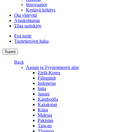
Innovaatiot
Kestävä kehitys
Ota yhteyttä
Ajankohtaista
Tilaa uutiskirje
Etsi tuote
Tuotetietojen haku
Suomi
Back
Aasian ja Tyynenmeren alue
Etelä-Korea
Filippiinit
Indonesia
Intia
Japani
Kambodža
Kazakstan
Kiina
Malesia
Pakistan
Taiwan
Thaimaa