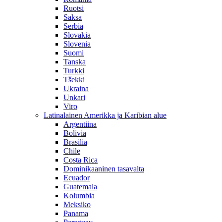
Ruotsi
Saksa
Serbia
Slovakia
Slovenia
Suomi
Tanska
Turkki
Tšekki
Ukraina
Unkari
Viro
Latinalainen Amerikka ja Karibian alue
Argentiina
Bolivia
Brasilia
Chile
Costa Rica
Dominikaaninen tasavalta
Ecuador
Guatemala
Kolumbia
Meksiko
Panama