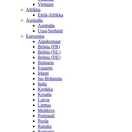
Vietnam
Afrikka
Etelä-Afrikka
Australia
Australia
Uusi-Seelanti
Eurooppa
Alankomaat
Belgia (FR)
Belgia (NL)
Belgia (DE)
Bulgaria
Espanja
Irlanti
Iso-Britannia
Italia
Kreikka
Kroatia
Latvia
Liettua
Moldova
Portugali
Puola
Ranska
Romania