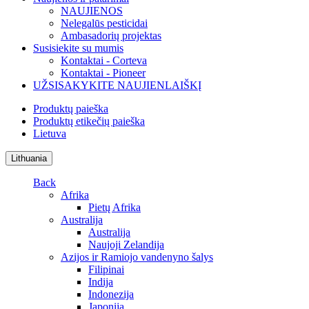
NAUJIENOS
Nelegalūs pesticidai
Ambasadorių projektas
Susisiekite su mumis
Kontaktai - Corteva
Kontaktai - Pioneer
UŽSISAKYKITE NAUJIENLAIŠKĮ
Produktų paieška
Produktų etikečių paieška
Lietuva
Lithuania
Back
Afrika
Pietų Afrika
Australija
Australija
Naujoji Zelandija
Azijos ir Ramiojo vandenyno šalys
Filipinai
Indija
Indonezija
Japonija