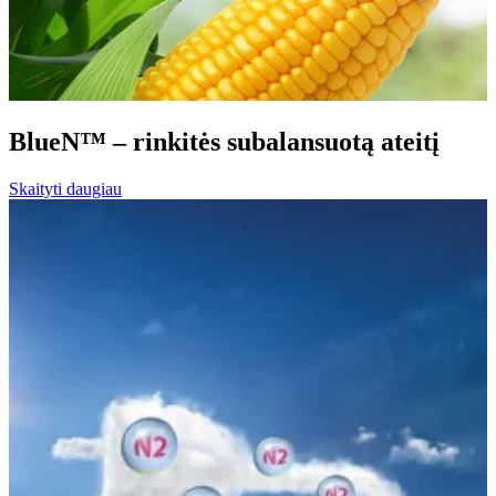
BlueN™ – rinkitės subalansuotą ateitį
Skaityti daugiau