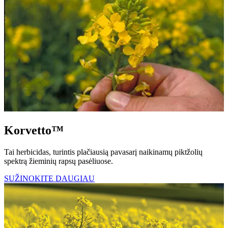
Korvetto™
Tai herbicidas, turintis plačiausią pavasarį naikinamų piktžolių
spektrą žieminių rapsų pasėliuose.
SUŽINOKITE DAUGIAU