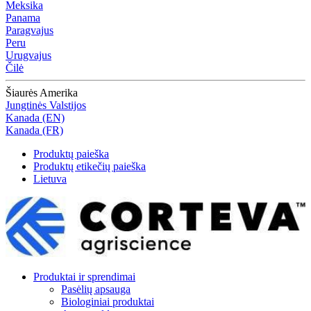
Meksika
Panama
Paragvajus
Peru
Urugvajus
Čilė
Šiaurės Amerika
Jungtinės Valstijos
Kanada (EN)
Kanada (FR)
Produktų paieška
Produktų etikečių paieška
Lietuva
Produktai ir sprendimai
Pasėlių apsauga
Biologiniai produktai