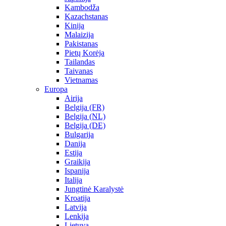
Kambodža
Kazachstanas
Kinija
Malaizija
Pakistanas
Pietų Korėja
Tailandas
Taivanas
Vietnamas
Europa
Airija
Belgija (FR)
Belgija (NL)
Belgija (DE)
Bulgarija
Danija
Estija
Graikija
Ispanija
Italija
Jungtinė Karalystė
Kroatija
Latvija
Lenkija
Lietuva