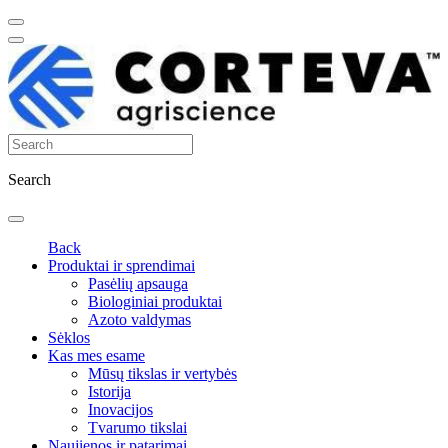
Search
Back
Produktai ir sprendimai
Pasėlių apsauga
Biologiniai produktai
Azoto valdymas
Sėklos
Kas mes esame
Mūsų tikslas ir vertybės
Istorija
Inovacijos
Tvarumo tikslai
Naujienos ir patarimai