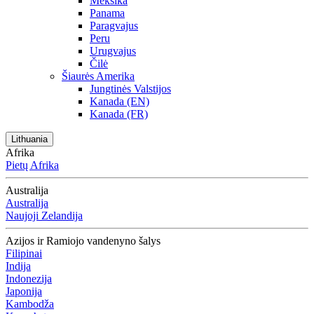
Meksika
Panama
Paragvajus
Peru
Urugvajus
Čilė
Šiaurės Amerika
Jungtinės Valstijos
Kanada (EN)
Kanada (FR)
Lithuania
Afrika
Pietų Afrika
Australija
Australija
Naujoji Zelandija
Azijos ir Ramiojo vandenyno šalys
Filipinai
Indija
Indonezija
Japonija
Kambodža