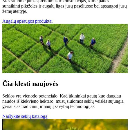
Mes siūlome jums sprendimus ir konsultacijas, kurie padės
sunaikinti piktžoles ir augalų ligas jūsų pasėliuose bei apsaugoti jūsų
žemę ateityje.
Augalų apsaugos produktai
Čia klesti naujovės
Sėklos yra vienodo potencialo. Kad ūkininkai gautų kuo daugiau
naudos iš kiekvieno hektaro, mūsų siūlomos sėklų veislės sujungia
geriausias tradicinių ir naujų savybių technologijas.
Naršykite sėklų katalogą