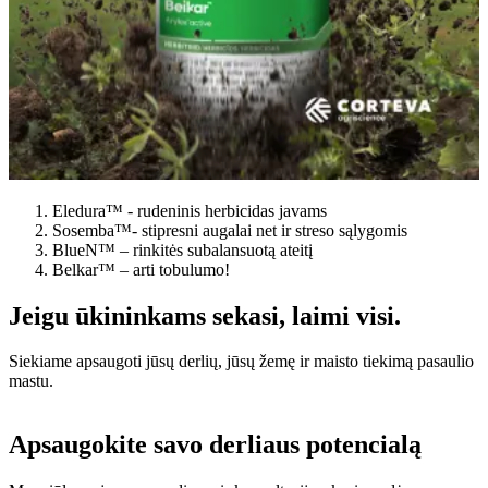
Eledura™ - rudeninis herbicidas javams
Sosemba™- stipresni augalai net ir streso sąlygomis
BlueN™ – rinkitės subalansuotą ateitį
Belkar™ – arti tobulumo!
Jeigu ūkininkams sekasi, laimi visi.
Siekiame apsaugoti jūsų derlių, jūsų žemę ir maisto tiekimą pasaulio
mastu.
Apsaugokite savo derliaus potencialą