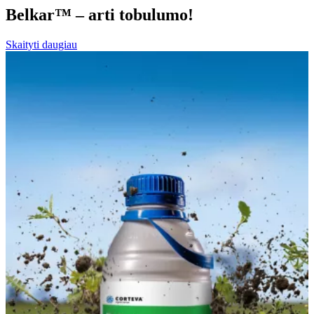
Belkar™ – arti tobulumo!
Skaityti daugiau