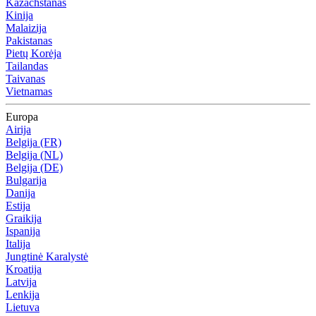
Kazachstanas
Kinija
Malaizija
Pakistanas
Pietų Korėja
Tailandas
Taivanas
Vietnamas
Europa
Airija
Belgija (FR)
Belgija (NL)
Belgija (DE)
Bulgarija
Danija
Estija
Graikija
Ispanija
Italija
Jungtinė Karalystė
Kroatija
Latvija
Lenkija
Lietuva