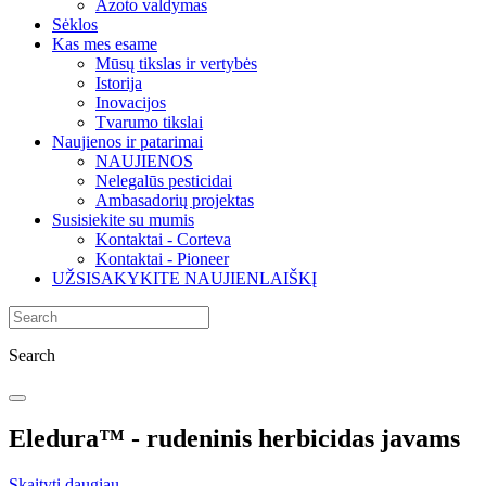
Azoto valdymas
Sėklos
Kas mes esame
Mūsų tikslas ir vertybės
Istorija
Inovacijos
Tvarumo tikslai
Naujienos ir patarimai
NAUJIENOS
Nelegalūs pesticidai
Ambasadorių projektas
Susisiekite su mumis
Kontaktai - Corteva
Kontaktai - Pioneer
UŽSISAKYKITE NAUJIENLAIŠKĮ
Search
Eledura™ - rudeninis herbicidas javams
Skaityti daugiau