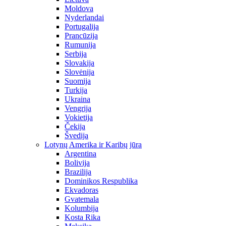
Moldova
Nyderlandai
Portugalija
Prancūzija
Rumunija
Serbija
Slovakija
Slovėnija
Suomija
Turkija
Ukraina
Vengrija
Vokietija
Čekija
Švedija
Lotynų Amerika ir Karibų jūra
Argentina
Bolivija
Brazilija
Dominikos Respublika
Ekvadoras
Gvatemala
Kolumbija
Kosta Rika