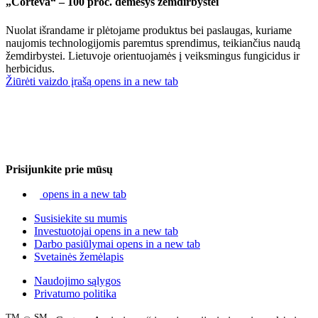
„Corteva“ – 100 proc. dėmesys žemdirbystei
Nuolat išrandame ir plėtojame produktus bei paslaugas, kuriame
naujomis technologijomis paremtus sprendimus, teikiančius naudą
žemdirbystei. Lietuvoje orientuojamės į veiksmingus fungicidus ir
herbicidus.
Žiūrėti vaizdo įrašą
opens in a new tab
Prisijunkite prie mūsų
opens in a new tab
Susisiekite su mumis
Investuotojai
opens in a new tab
Darbo pasiūlymai
opens in a new tab
Svetainės žemėlapis
Naudojimo sąlygos
Privatumo politika
TM
SM