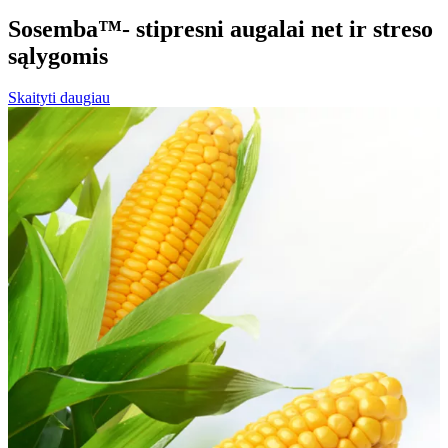
Sosemba™- stipresni augalai net ir streso
sąlygomis
Skaityti daugiau