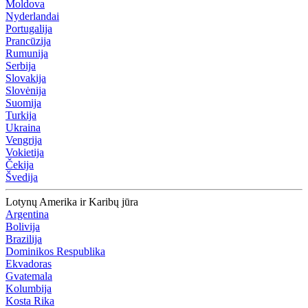
Moldova
Nyderlandai
Portugalija
Prancūzija
Rumunija
Serbija
Slovakija
Slovėnija
Suomija
Turkija
Ukraina
Vengrija
Vokietija
Čekija
Švedija
Lotynų Amerika ir Karibų jūra
Argentina
Bolivija
Brazilija
Dominikos Respublika
Ekvadoras
Gvatemala
Kolumbija
Kosta Rika