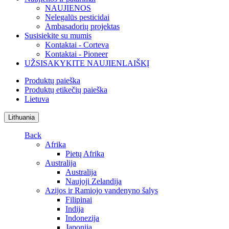
NAUJIENOS
Nelegalūs pesticidai
Ambasadorių projektas
Susisiekite su mumis
Kontaktai - Corteva
Kontaktai - Pioneer
UŽSISAKYKITE NAUJIENLAIŠKĮ
Produktų paieška
Produktų etikečių paieška
Lietuva
Lithuania
Back
Afrika
Pietų Afrika
Australija
Australija
Naujoji Zelandija
Azijos ir Ramiojo vandenyno šalys
Filipinai
Indija
Indonezija
Japonija