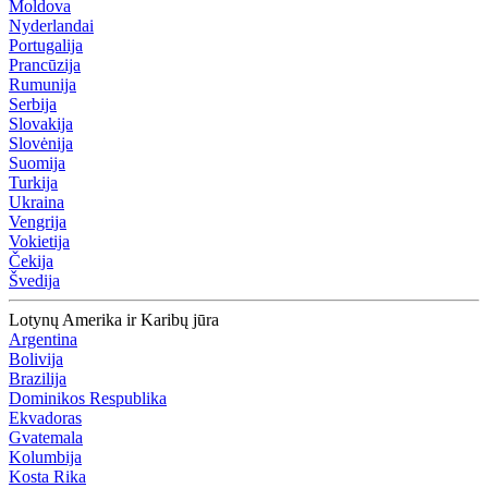
Moldova
Nyderlandai
Portugalija
Prancūzija
Rumunija
Serbija
Slovakija
Slovėnija
Suomija
Turkija
Ukraina
Vengrija
Vokietija
Čekija
Švedija
Lotynų Amerika ir Karibų jūra
Argentina
Bolivija
Brazilija
Dominikos Respublika
Ekvadoras
Gvatemala
Kolumbija
Kosta Rika