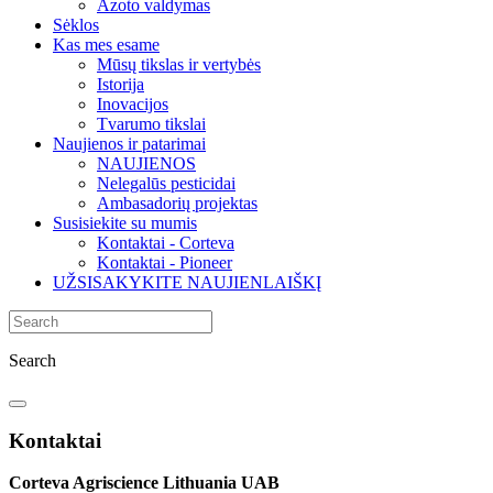
Azoto valdymas
Sėklos
Kas mes esame
Mūsų tikslas ir vertybės
Istorija
Inovacijos
Tvarumo tikslai
Naujienos ir patarimai
NAUJIENOS
Nelegalūs pesticidai
Ambasadorių projektas
Susisiekite su mumis
Kontaktai - Corteva
Kontaktai - Pioneer
UŽSISAKYKITE NAUJIENLAIŠKĮ
Search
Kontaktai
Corteva Agriscience Lithuania UAB