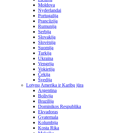
Moldova
Nyderlandai
Portugalija
Prancūzija
Rumunija
Serbija
Slovakija
Slovėnija
Suomija
Turkija
Ukraina
Vengrija
Vokietija
Čekija
Švedija
Lotynų Amerika ir Karibų jūra
Argentina
Bolivija
Brazilija
Dominikos Respublika
Ekvadoras
Gvatemala
Kolumbija
Kosta Rika