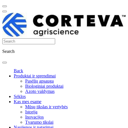
Search
Back
Produktai ir sprendimai
Pasėlių apsauga
Biologiniai produktai
Azoto valdymas
Sėklos
Kas mes esame
Mūsų tikslas ir vertybės
Istorija
Inovacijos
Tvarumo tikslai
Naujienos ir patarimai