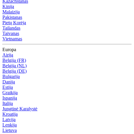
Kazachstanas
Kinija
Malaizija
Pakistanas
Pietų Korėja
Tailandas
Taivanas
Vietnamas
Europa
Airija
Belgija (FR)
Belgija (NL)
Belgija (DE)
Bulgarija
Danija
Estija
Graikija
Ispanija
Italija
Jungtinė Karalystė
Kroatija
Latvija
Lenkija
Lietuva