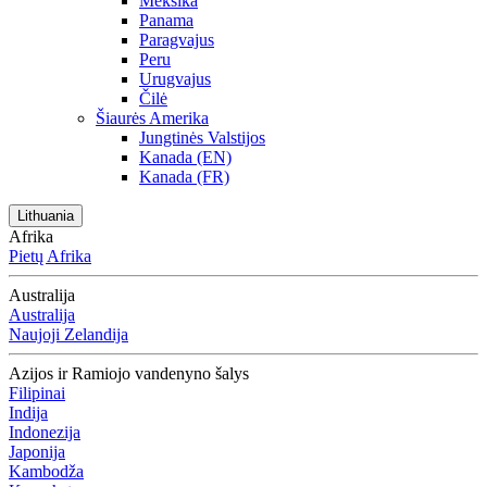
Meksika
Panama
Paragvajus
Peru
Urugvajus
Čilė
Šiaurės Amerika
Jungtinės Valstijos
Kanada (EN)
Kanada (FR)
Lithuania
Afrika
Pietų Afrika
Australija
Australija
Naujoji Zelandija
Azijos ir Ramiojo vandenyno šalys
Filipinai
Indija
Indonezija
Japonija
Kambodža