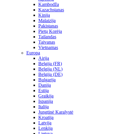
Kambodža
Kazachstanas
Kinija
Malaizija
Pakistanas
Pietų Korėja
Tailandas
Taivanas
Vietnamas
Europa
Airija
Belgija (FR)
Belgija (NL)
Belgija (DE)
Bulgarija
Danija
Estija
Graikija
Ispanija
Italija
Jungtinė Karalystė
Kroatija
Latvija
Lenkija
Lietuva