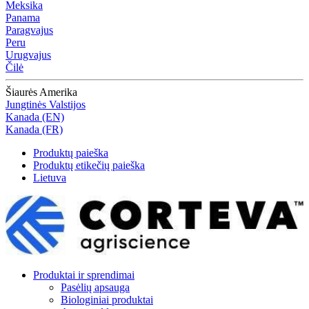
Meksika
Panama
Paragvajus
Peru
Urugvajus
Čilė
Šiaurės Amerika
Jungtinės Valstijos
Kanada (EN)
Kanada (FR)
Produktų paieška
Produktų etikečių paieška
Lietuva
Produktai ir sprendimai
Pasėlių apsauga
Biologiniai produktai