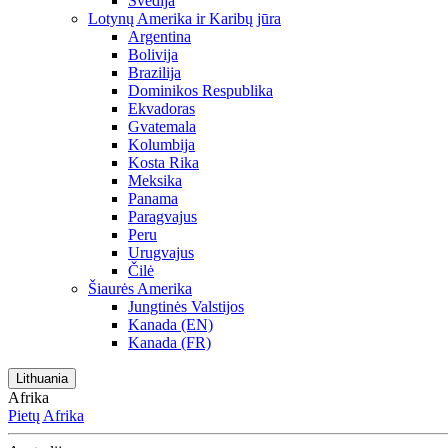
Švedija
Lotynų Amerika ir Karibų jūra
Argentina
Bolivija
Brazilija
Dominikos Respublika
Ekvadoras
Gvatemala
Kolumbija
Kosta Rika
Meksika
Panama
Paragvajus
Peru
Urugvajus
Čilė
Šiaurės Amerika
Jungtinės Valstijos
Kanada (EN)
Kanada (FR)
Lithuania
Afrika
Pietų Afrika