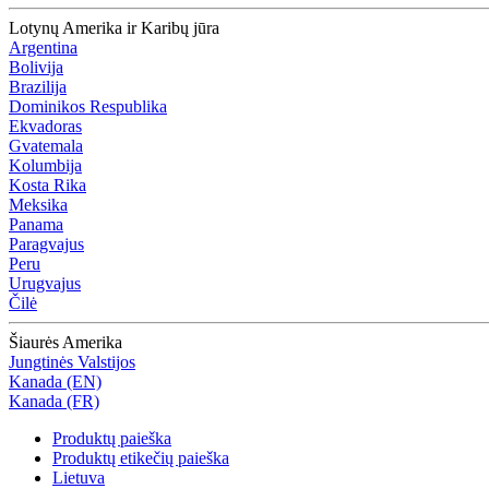
Lotynų Amerika ir Karibų jūra
Argentina
Bolivija
Brazilija
Dominikos Respublika
Ekvadoras
Gvatemala
Kolumbija
Kosta Rika
Meksika
Panama
Paragvajus
Peru
Urugvajus
Čilė
Šiaurės Amerika
Jungtinės Valstijos
Kanada (EN)
Kanada (FR)
Produktų paieška
Produktų etikečių paieška
Lietuva