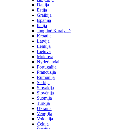
Danija
Estija
Graikija
Ispanija
Italija
Jungtinė Karalystė
Kroatija
Latvija
Lenkija
Lietuva
Moldova
Nyderlandai
Portugalija
Prancūzija
Rumunija
Serbija
Slovakija
Slovėnija
Suomija
Turkija
Ukraina
Vengrija
Vokietija
Čekija