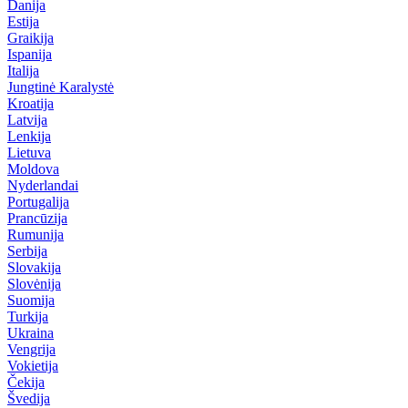
Danija
Estija
Graikija
Ispanija
Italija
Jungtinė Karalystė
Kroatija
Latvija
Lenkija
Lietuva
Moldova
Nyderlandai
Portugalija
Prancūzija
Rumunija
Serbija
Slovakija
Slovėnija
Suomija
Turkija
Ukraina
Vengrija
Vokietija
Čekija
Švedija