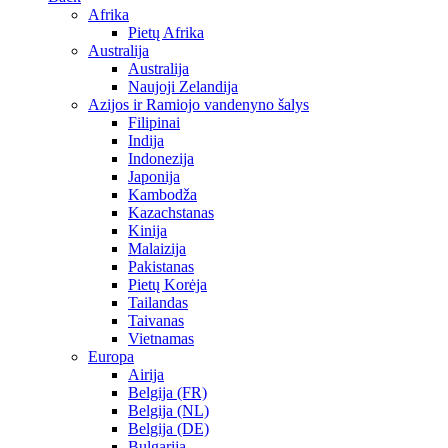
Afrika
Pietų Afrika
Australija
Australija
Naujoji Zelandija
Azijos ir Ramiojo vandenyno šalys
Filipinai
Indija
Indonezija
Japonija
Kambodža
Kazachstanas
Kinija
Malaizija
Pakistanas
Pietų Korėja
Tailandas
Taivanas
Vietnamas
Europa
Airija
Belgija (FR)
Belgija (NL)
Belgija (DE)
Bulgarija