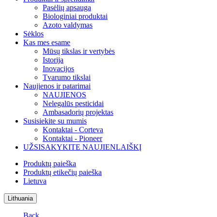
Pasėlių apsauga
Biologiniai produktai
Azoto valdymas
Sėklos
Kas mes esame
Mūsų tikslas ir vertybės
Istorija
Inovacijos
Tvarumo tikslai
Naujienos ir patarimai
NAUJIENOS
Nelegalūs pesticidai
Ambasadorių projektas
Susisiekite su mumis
Kontaktai - Corteva
Kontaktai - Pioneer
UŽSISAKYKITE NAUJIENLAIŠKĮ
Produktų paieška
Produktų etikečių paieška
Lietuva
Lithuania
Back