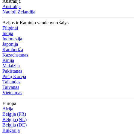
Australija
Australija
Naujoji Zelandija
Azijos ir Ramiojo vandenyno šalys
Filipinai
Indija
Indonezija
Japonija
Kambodža
Kazachstanas
Kinija
Malaizija
Pakistanas
Pietų Korėja
Tailandas
Taivanas
Vietnamas
Europa
Airija
Belgija (FR)
Belgija (NL)
Belgija (DE)
Bulgarija