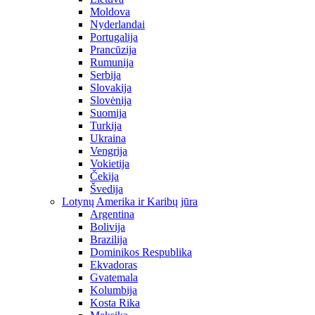
Moldova
Nyderlandai
Portugalija
Prancūzija
Rumunija
Serbija
Slovakija
Slovėnija
Suomija
Turkija
Ukraina
Vengrija
Vokietija
Čekija
Švedija
Lotynų Amerika ir Karibų jūra
Argentina
Bolivija
Brazilija
Dominikos Respublika
Ekvadoras
Gvatemala
Kolumbija
Kosta Rika