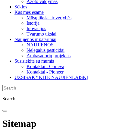
Azoto valdymas
Sėklos
Kas mes esame
Mūsų tikslas ir vertybės
Istorija
Inovacijos
Tvarumo tikslai
Naujienos ir patarimai
NAUJIENOS
Nelegalūs pesticidai
Ambasadorių projektas
Susisiekite su mumis
Kontaktai - Corteva
Kontaktai - Pioneer
UŽSISAKYKITE NAUJIENLAIŠKĮ
Search
Sitemap