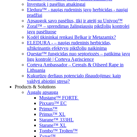
Investuok į pasėlius atsakingai
Eledura™ - naujas rudeninis javų herbicidas - naujai
pradžiai
Apsaugok savo pasėlius, ūkį ir ateitį su Univoq™
Zoral™ – sprendimas žalingiausių piktžolių kontrolei
javų pasėliuose
Kodėl ūkininkai renkasi Belkar ir Metazamix?
ELEDURA - – naujas rudeninis herbicidas,
užtikrinantis efektyvų piktžolių naikinimą
Questar™ fungicidas nuo septoriozės – patikima javų
ligų kontrolė | Corteva Agriscience
Corteva Ambassador – Cereals & Oilseed Rape in
Lithuania
Kukurūzų derliaus potencialo išnaudojimas: kaip
valdyti abiotinį stresą?
Products & Solutions
Augalų apsauga
Mustang™ FORTE
Pixxaro™ EC
Primus™
Primus™ XL
Starane™ 333HL
Starane™ XL
Tombo™ Trolten™
Zypar™