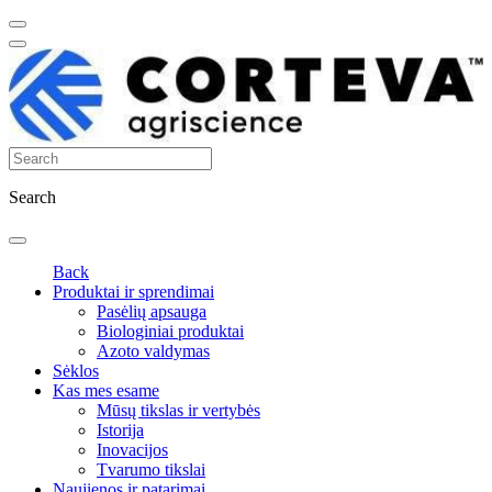
Search
Back
Produktai ir sprendimai
Pasėlių apsauga
Biologiniai produktai
Azoto valdymas
Sėklos
Kas mes esame
Mūsų tikslas ir vertybės
Istorija
Inovacijos
Tvarumo tikslai
Naujienos ir patarimai