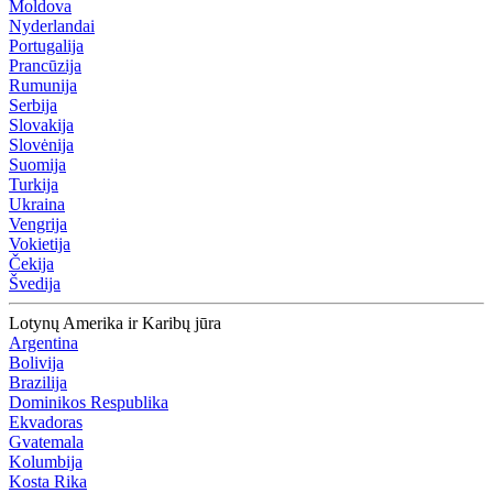
Moldova
Nyderlandai
Portugalija
Prancūzija
Rumunija
Serbija
Slovakija
Slovėnija
Suomija
Turkija
Ukraina
Vengrija
Vokietija
Čekija
Švedija
Lotynų Amerika ir Karibų jūra
Argentina
Bolivija
Brazilija
Dominikos Respublika
Ekvadoras
Gvatemala
Kolumbija
Kosta Rika