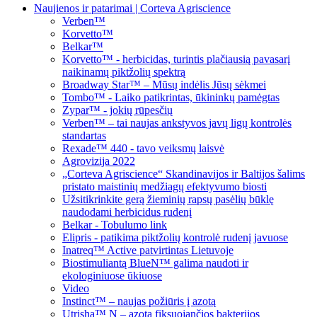
Naujienos ir patarimai | Corteva Agriscience
Verben™
Korvetto™
Belkar™
Korvetto™ - herbicidas, turintis plačiausią pavasarį
naikinamų piktžolių spektrą
Broadway Star™ – Mūsų indėlis Jūsų sėkmei
Tombo™ - Laiko patikrintas, ūkininkų pamėgtas
Zypar™ - jokių rūpesčių
Verben™ – tai naujas ankstyvos javų ligų kontrolės
standartas
Rexade™ 440 - tavo veiksmų laisvė
Agrovizija 2022
„Corteva Agriscience“ Skandinavijos ir Baltijos šalims
pristato maistinių medžiagų efektyvumo biosti
Užsitikrinkite gerą žieminių rapsų pasėlių būklę
naudodami herbicidus rudenį
Belkar - Tobulumo link
Elipris - patikima piktžolių kontrolė rudenį javuose
Inatreq™ Active patvirtintas Lietuvoje
Biostimuliantą BlueN™ galima naudoti ir
ekologiniuose ūkiuose
Video
Instinct™ – naujas požiūris į azotą
Utrisha™ N – azotą fiksuojančios bakterijos