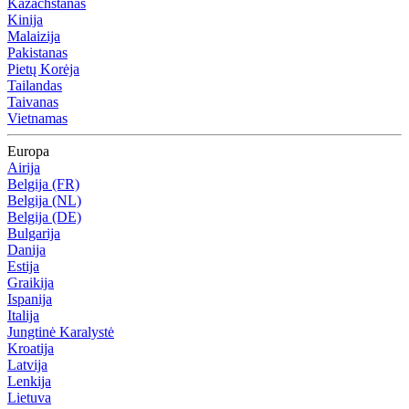
Kazachstanas
Kinija
Malaizija
Pakistanas
Pietų Korėja
Tailandas
Taivanas
Vietnamas
Europa
Airija
Belgija (FR)
Belgija (NL)
Belgija (DE)
Bulgarija
Danija
Estija
Graikija
Ispanija
Italija
Jungtinė Karalystė
Kroatija
Latvija
Lenkija
Lietuva