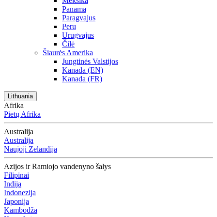
Meksika
Panama
Paragvajus
Peru
Urugvajus
Čilė
Šiaurės Amerika
Jungtinės Valstijos
Kanada (EN)
Kanada (FR)
Lithuania
Afrika
Pietų Afrika
Australija
Australija
Naujoji Zelandija
Azijos ir Ramiojo vandenyno šalys
Filipinai
Indija
Indonezija
Japonija
Kambodža