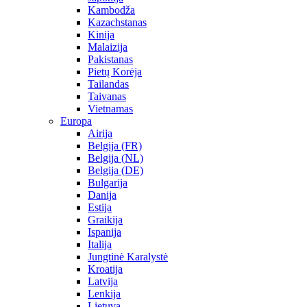
Kambodža
Kazachstanas
Kinija
Malaizija
Pakistanas
Pietų Korėja
Tailandas
Taivanas
Vietnamas
Europa
Airija
Belgija (FR)
Belgija (NL)
Belgija (DE)
Bulgarija
Danija
Estija
Graikija
Ispanija
Italija
Jungtinė Karalystė
Kroatija
Latvija
Lenkija
Lietuva