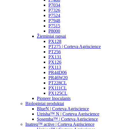
P7034
P7326
P7524
P7948
P7515
P8000
Žieminiai rapsai
PX128
PT275 | Corteva Agriscience
PT256
PX131
PX126
PX113
PR44D06
PR46W20
PT228CL
PX111CL
PX125CL
Pioneer Inoculants
Biologiniai produktai
BlueN | Corteva Agriscience
Utrisha™ N | Corteva Agriscience
Sosemba™ | Corteva Agriscience
Inatreq™ active | Corteva Agriscience