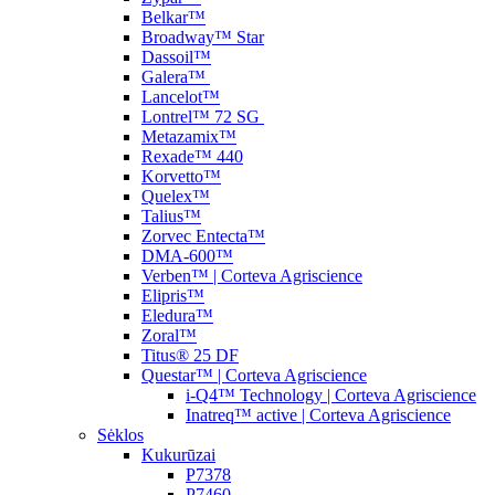
Belkar™
Broadway™ Star
Dassoil™
Galera™
Lancelot™
Lontrel™ 72 SG
Metazamix™
Rexade™ 440
Korvetto™
Quelex™
Talius™
Zorvec Entecta™
DMA-600™
Verben™ | Corteva Agriscience
Elipris™
Eledura™
Zoral™
Titus® 25 DF
Questar™ | Corteva Agriscience
i-Q4™ Technology | Corteva Agriscience
Inatreq™ active | Corteva Agriscience
Sėklos
Kukurūzai
P7378
P7460