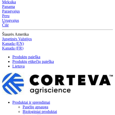
Meksika
Panama
Paragvajus
Peru
Urugvajus
Čilė
Šiaurės Amerika
Jungtinės Valstijos
Kanada (EN)
Kanada (FR)
Produktų paieška
Produktų etikečių paieška
Lietuva
Produktai ir sprendimai
Pasėlių apsauga
Biologiniai produktai