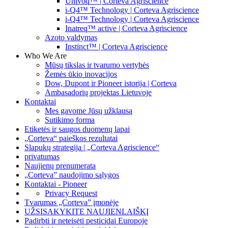
Univoq™ | Corteva Agriscience
i-Q4™ Technology | Corteva Agriscience
i-Q4™ Technology | Corteva Agriscience
Inatreq™ active | Corteva Agriscience
Azoto valdymas
Instinct™ | Corteva Agriscience
Who We Are
Mūsų tikslas ir tvarumo vertybės
Žemės ūkio inovacijos
Dow, Dupont ir Pioneer istorija | Corteva
Ambasadorių projektas Lietuvoje
Kontaktai
Mes gavome Jūsų užklausą
Sutikimo forma
Etiketės ir saugos duomenų lapai
„Corteva“ paieškos rezultatai
Slapukų strategija | „Corteva Agriscience“
privatumas
Naujienų prenumerata
„Corteva” naudojimo sąlygos
Kontaktai - Pioneer
Privacy Request
Tvarumas „Corteva” įmonėje
UŽSISAKYKITE NAUJIENLAIŠKĮ
Padirbti ir neteisėti pesticidai Europoje