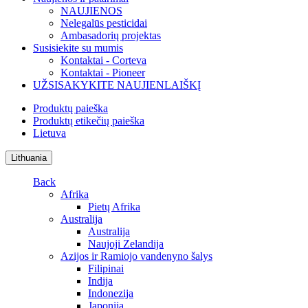
NAUJIENOS
Nelegalūs pesticidai
Ambasadorių projektas
Susisiekite su mumis
Kontaktai - Corteva
Kontaktai - Pioneer
UŽSISAKYKITE NAUJIENLAIŠKĮ
Produktų paieška
Produktų etikečių paieška
Lietuva
Lithuania
Back
Afrika
Pietų Afrika
Australija
Australija
Naujoji Zelandija
Azijos ir Ramiojo vandenyno šalys
Filipinai
Indija
Indonezija
Japonija