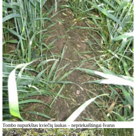
Tombo nupurkštas kviečių laukas – nepriekaištingai švarus