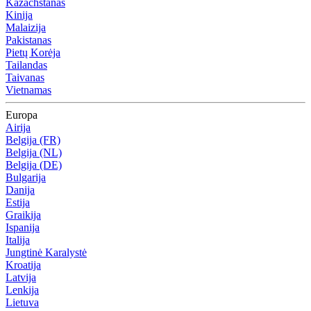
Kazachstanas
Kinija
Malaizija
Pakistanas
Pietų Korėja
Tailandas
Taivanas
Vietnamas
Europa
Airija
Belgija (FR)
Belgija (NL)
Belgija (DE)
Bulgarija
Danija
Estija
Graikija
Ispanija
Italija
Jungtinė Karalystė
Kroatija
Latvija
Lenkija
Lietuva