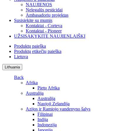
NAUJIENOS
Nelegalūs pesticidai
Ambasadorių projektas
Susisiekite su mumis
Kontaktai - Corteva
Kontaktai - Pioneer
UŽSISAKYKITE NAUJIENLAIŠKĮ
Produktų paieška
Produktų etikečių paieška
Lietuva
Lithuania
Back
Afrika
Pietų Afrika
Australija
Australija
Naujoji Zelandija
Azijos ir Ramiojo vandenyno šalys
Filipinai
Indija
Indonezija
Japonija