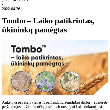
•
2022-04-26
Tombo – Laiko patikrintas,
ūkininkų pamėgtas
Ankstyvą pavasarį vienas iš pagrindinių žemdirbių darbų – apžiūrėti
peržiemojusius žiemkenčių pasėlius ir nuspręsti koks tinkamiausias