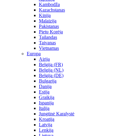
Kambodža
Kazachstanas
Kinija
Malaizija
Pakistanas
Pietų Korėja
Tailandas
Taivanas
Vietnamas
Europa
Airija
Belgija (FR)
Belgija (NL)
Belgija (DE)
Bulgarija
Danija
Estija
Graikija
Ispanija
Italija
Jungtinė Karalystė
Kroatija
Latvija
Lenkija
Lietuva