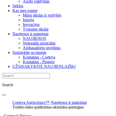
Azoto valdymas
Sėklos
Kas mes esame
Mūsų tikslas ir vertybės
Istorija
Inovacijos
Tvarumo tikslai
Naujienos ir patarimai
NAUJIENOS
Nelegalūs pesticidai
Ambasadorių projektas
Susisiekite su mumis
Kontaktai - Corteva
Kontaktai - Pioneer
UŽSISAKYKITE NAUJIENLAIŠKĮ
Search
Corteva Agriscience™
Naujienos ir patarimai
Tombo-laiko-patikrintas-ukininku-pamegtas
„Corteva“ žiniose