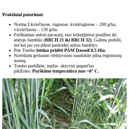
Praktiniai patarimai:
Norma ž.kviečiuose, rugiuose, kvietrugiuose – 200 g/ha,
v.kviečiuose – 150 g/ha.
Purškiamas anksti pavasarį, nuo krūmijimosi pradžios iki
antrojo bamblio (
BBCH 21 iki BBCH 32)
. Galima purkšti,
net kai jau yra pilnai pasirodęs antras bamblys.
Prie Tombo
būtina pridėti PAM Dassoil 0,5 l/ha
.
Norėdami geriausio efektyvumo naudokite pilną registruotą
normą.
Tombo purkškite, mažas aktyviai augančias
piktžoles.
Purškimo temperatūra nuo +8° C.