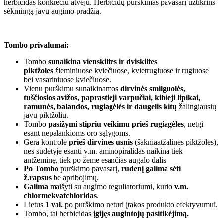
herbicidas konkrečiu atveju. Herbicidų purškimas pavasarį užtikrins
sėkmingą javų augimo pradžią.
Tombo privalumai:
Tombo
sunaikina vienskiltes ir dviskiltes
piktžoles
žieminiuose kviečiuose, kvietrugiuose ir rugiuose
bei vasariniuose kviečiuose.
Vienu purškimu sunaikinamos
dirvinės smilguolės,
tuščiosios avižos, paprastieji varpučiai, kibieji lipikai,
ramunės, balandos, rugiagėlės ir daugelis kitų
žalingiausių
javų piktžolių.
Tombo
pasižymi stipriu veikimu prieš rugiagėles
, netgi
esant nepalankioms oro sąlygoms.
Gera kontrolė
prieš dirvines usnis
(šakniaatžalines piktžoles),
nes sudėtyje esanti v.m. aminopiralidas naikina tiek
antžeminę, tiek po žeme esančias augalo dalis
Po Tombo
purškimo pavasarį,
rudenį galima sėti
ž.rapsus
be apribojimų.
Galima
maišyti su augimo reguliatoriumi, kurio
v.m.
chlormekvatchloridas
.
Lietus
1 val.
po purškimo neturi įtakos produkto efektyvumui.
Tombo, tai herbicidas
įgijęs augintojų pasitikėjimą.