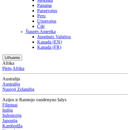
Meksika
Panama
Paragvajus
Peru
Urugvajus
Čilė
Šiaurės Amerika
Jungtinės Valstijos
Kanada (EN)
Kanada (FR)
Lithuania
Afrika
Pietų Afrika
Australija
Australija
Naujoji Zelandija
Azijos ir Ramiojo vandenyno šalys
Filipinai
Indija
Indonezija
Japonija
Kambodža