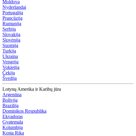
Moldova
Nyderlandai
Portugalija
Prancūzija
Rumunija
Serbija
Slovakija
Slovėnija
Suomija
Turkija
Ukraina
Vengrija
Vokietija
Čekija
Švedija
Lotynų Amerika ir Karibų jūra
Argentina
Bolivija
Brazilija
Dominikos Respublika
Ekvadoras
Gvatemala
Kolumbija
Kosta Rika