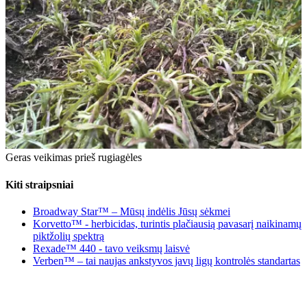
Geras veikimas prieš rugiagėles
Kiti straipsniai
Broadway Star™ – Mūsų indėlis Jūsų sėkmei
Korvetto™ - herbicidas, turintis plačiausią pavasarį naikinamų
piktžolių spektrą
Rexade™ 440 - tavo veiksmų laisvė
Verben™ – tai naujas ankstyvos javų ligų kontrolės standartas