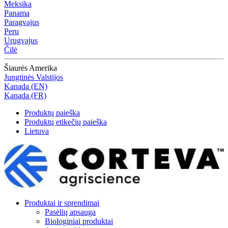
Meksika
Panama
Paragvajus
Peru
Urugvajus
Čilė
Šiaurės Amerika
Jungtinės Valstijos
Kanada (EN)
Kanada (FR)
Produktų paieška
Produktų etikečių paieška
Lietuva
Produktai ir sprendimai
Pasėlių apsauga
Biologiniai produktai