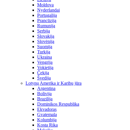
Moldova
Nyderlandai
Portugalija
Prancūzija
Rumunija
Serbija
Slovakija
Slovėnija
Suomija
Turkija
Ukraina
Vengrija
Vokietija
Čekija
Švedija
Lotynų Amerika ir Karibų jūra
Argentina
Bolivija
Brazilija
Dominikos Respublika
Ekvadoras
Gvatemala
Kolumbija
Kosta Rika