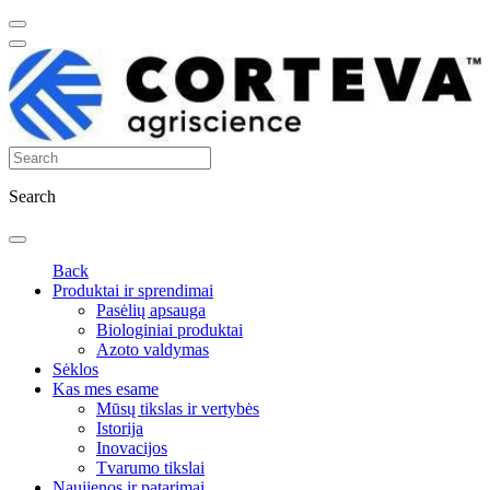
Search
Back
Produktai ir sprendimai
Pasėlių apsauga
Biologiniai produktai
Azoto valdymas
Sėklos
Kas mes esame
Mūsų tikslas ir vertybės
Istorija
Inovacijos
Tvarumo tikslai
Naujienos ir patarimai