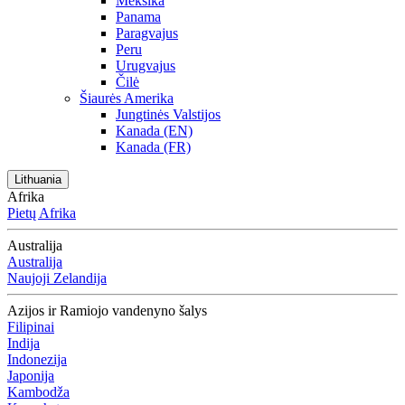
Meksika
Panama
Paragvajus
Peru
Urugvajus
Čilė
Šiaurės Amerika
Jungtinės Valstijos
Kanada (EN)
Kanada (FR)
Lithuania
Afrika
Pietų Afrika
Australija
Australija
Naujoji Zelandija
Azijos ir Ramiojo vandenyno šalys
Filipinai
Indija
Indonezija
Japonija
Kambodža