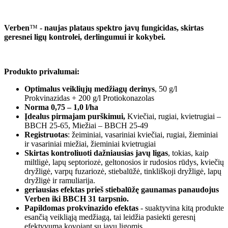
Verben
™
- naujas plataus spektro javų fungicidas, skirtas
geresnei ligų kontrolei, derlingumui ir kokybei.
Produkto privalumai:
Optimalus veikliųjų medžiagų derinys
, 50 g/l
Prokvinazidas + 200 g/l Protiokonazolas
Norma 0,75 – 1,0 l/ha
Įdealus pirmajam purškimui,
Kviečiai, rugiai, kvietrugiai –
BBCH 25-65, Miežiai – BBCH 25-49
Registruotas
: žeiminiai, vasariniai kviečiai, rugiai, žieminiai
ir vasariniai miežiai, žieminiai kvietrugiai
Skirtas kontroliuoti dažniausias javų ligas
, tokias, kaip
miltligė, lapų septoriozė, geltonosios ir rudosios rūdys, kviečių
dryžligė, varpų fuzariozė, stiebalūžė, tinkliškoji dryžligė, lapų
dryžligė ir ramuliarija.
geriausias efektas prieš stiebalūžę gaunamas panaudojus
Verben iki BBCH 31 tarpsnio.
Papildomas prokvinazido efektas
- suaktyvina kitą produkte
esančią veikliąją medžiagą, tai leidžia pasiekti geresnį
efektyvumą kovojant su javų ligomis