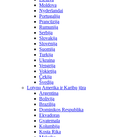
Moldova
Nyderlandai
Portugalija
Prancūzija
Rumunija
Serbija
Slovakija
Slovėnija
Suomija
Turkija
Ukraina
Vengrija
Vokietija
Čekija
Švedija
Lotynų Amerika ir Karibų jūra
Argentina
Bolivija
Brazilija
Dominikos Respublika
Ekvadoras
Gvatemala
Kolumbija
Kosta Rika