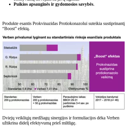
Puikios apsauginės ir gydomosios savybės
.
Produkte esantis Prokvinazidas Protiokonazolui suteikia sustiprinantį
“Boost” efektą.
Dviejų veikliųjų medžiagų sinergijos ir formuliacijos dėka Verben
užtikrina didelį efektyvumą prieš miltligę.