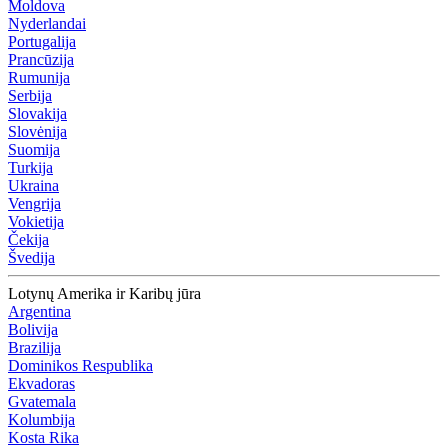
Moldova
Nyderlandai
Portugalija
Prancūzija
Rumunija
Serbija
Slovakija
Slovėnija
Suomija
Turkija
Ukraina
Vengrija
Vokietija
Čekija
Švedija
Lotynų Amerika ir Karibų jūra
Argentina
Bolivija
Brazilija
Dominikos Respublika
Ekvadoras
Gvatemala
Kolumbija
Kosta Rika