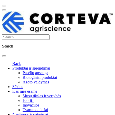
Search
Back
Produktai ir sprendimai
Pasėlių apsauga
Biologiniai produktai
Azoto valdymas
Sėklos
Kas mes esame
Mūsų tikslas ir vertybės
Istorija
Inovacijos
Tvarumo tikslai
Naujienos ir patarimai