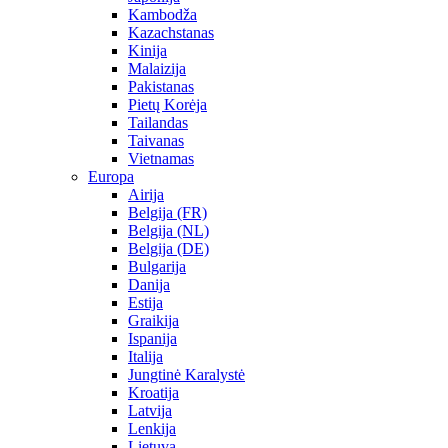
Kambodža
Kazachstanas
Kinija
Malaizija
Pakistanas
Pietų Korėja
Tailandas
Taivanas
Vietnamas
Europa
Airija
Belgija (FR)
Belgija (NL)
Belgija (DE)
Bulgarija
Danija
Estija
Graikija
Ispanija
Italija
Jungtinė Karalystė
Kroatija
Latvija
Lenkija
Lietuva