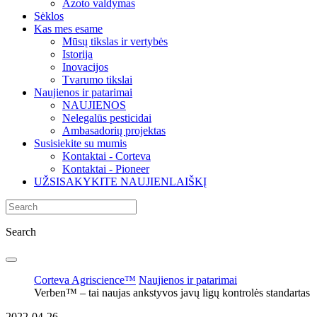
Azoto valdymas
Sėklos
Kas mes esame
Mūsų tikslas ir vertybės
Istorija
Inovacijos
Tvarumo tikslai
Naujienos ir patarimai
NAUJIENOS
Nelegalūs pesticidai
Ambasadorių projektas
Susisiekite su mumis
Kontaktai - Corteva
Kontaktai - Pioneer
UŽSISAKYKITE NAUJIENLAIŠKĮ
Search
Corteva Agriscience™
Naujienos ir patarimai
Verben™ – tai naujas ankstyvos javų ligų kontrolės standartas
2022-04-26