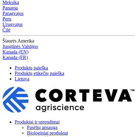
Meksika
Panama
Paragvajus
Peru
Urugvajus
Čilė
Šiaurės Amerika
Jungtinės Valstijos
Kanada (EN)
Kanada (FR)
Produktų paieška
Produktų etikečių paieška
Lietuva
Produktai ir sprendimai
Pasėlių apsauga
Biologiniai produktai