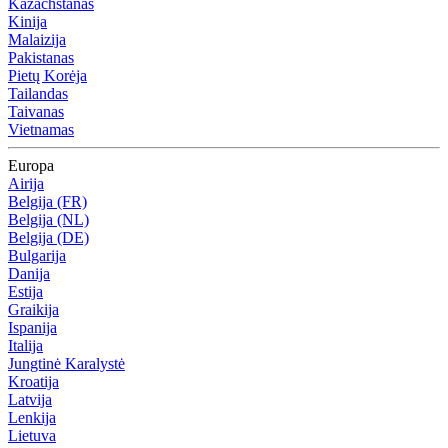
Kazachstanas
Kinija
Malaizija
Pakistanas
Pietų Korėja
Tailandas
Taivanas
Vietnamas
Europa
Airija
Belgija (FR)
Belgija (NL)
Belgija (DE)
Bulgarija
Danija
Estija
Graikija
Ispanija
Italija
Jungtinė Karalystė
Kroatija
Latvija
Lenkija
Lietuva