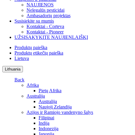
NAUJIENOS
Nelegalūs pesticidai
Ambasadorių projektas
Susisiekite su mumis
Kontaktai - Corteva
Kontaktai - Pioneer
UŽSISAKYKITE NAUJIENLAIŠKĮ
Produktų paieška
Produktų etikečių paieška
Lietuva
Lithuania
Back
Afrika
Pietų Afrika
Australija
Australija
Naujoji Zelandija
Azijos ir Ramiojo vandenyno šalys
Filipinai
Indija
Indonezija
Japonija