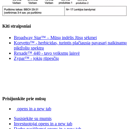
Kiti straipsniai
Broadway Star™ – Mūsų indėlis Jūsų sėkmei
Korvetto™ - herbicidas, turintis plačiausią pavasarį naikinamų
piktžolių spektrą
Rexade™ 440 - tavo veiksmų laisvė
Zypar™ - jokių rūpesčių
Prisijunkite prie mūsų
opens in a new tab
Susisiekite su mumis
Investuotojai
opens in a new tab
Darbo pasiūlymai
opens in a new tab