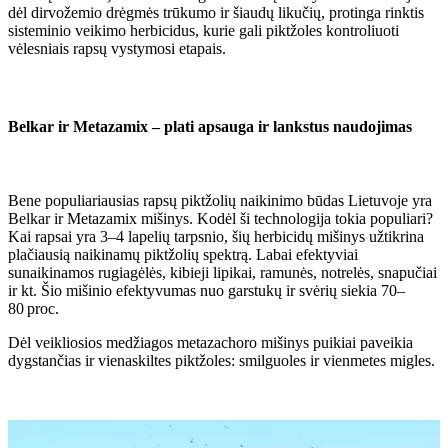
dėl dirvožemio drėgmės trūkumo ir šiaudų likučių, protinga rinktis
sisteminio veikimo herbicidus, kurie gali piktžoles kontroliuoti
vėlesniais rapsų vystymosi etapais.
Belkar ir Metazamix – plati apsauga ir lankstus naudojimas
Bene populiariausias rapsų piktžolių naikinimo būdas Lietuvoje yra
Belkar ir Metazamix mišinys. Kodėl ši technologija tokia populiari?
Kai rapsai yra 3–4 lapelių tarpsnio, šių herbicidų mišinys užtikrina
plačiausią naikinamų piktžolių spektrą. Labai efektyviai
sunaikinamos rugiagėlės, kibieji lipikai, ramunės, notrelės, snapučiai
ir kt. Šio mišinio efektyvumas nuo garstukų ir svėrių siekia 70–
80 proc.
Dėl veikliosios medžiagos metazachoro mišinys puikiai paveikia
dygstančias ir vienaskiltes piktžoles: smilguoles ir vienmetes migles.