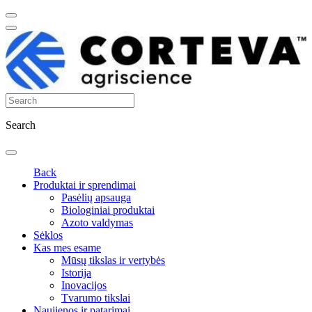
Search
Back
Produktai ir sprendimai
Pasėlių apsauga
Biologiniai produktai
Azoto valdymas
Sėklos
Kas mes esame
Mūsų tikslas ir vertybės
Istorija
Inovacijos
Tvarumo tikslai
Naujienos ir patarimai