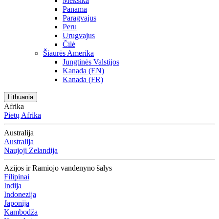
Meksika
Panama
Paragvajus
Peru
Urugvajus
Čilė
Šiaurės Amerika
Jungtinės Valstijos
Kanada (EN)
Kanada (FR)
Lithuania
Afrika
Pietų Afrika
Australija
Australija
Naujoji Zelandija
Azijos ir Ramiojo vandenyno šalys
Filipinai
Indija
Indonezija
Japonija
Kambodža