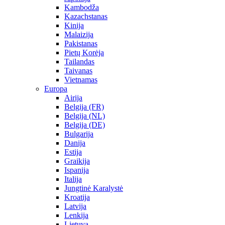
Kambodža
Kazachstanas
Kinija
Malaizija
Pakistanas
Pietų Korėja
Tailandas
Taivanas
Vietnamas
Europa
Airija
Belgija (FR)
Belgija (NL)
Belgija (DE)
Bulgarija
Danija
Estija
Graikija
Ispanija
Italija
Jungtinė Karalystė
Kroatija
Latvija
Lenkija
Lietuva