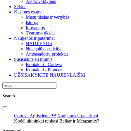
Azoto valdymas
Sėklos
Kas mes esame
Mūsų tikslas ir vertybės
Istorija
Inovacijos
Tvarumo tikslai
Naujienos ir patarimai
NAUJIENOS
Nelegalūs pesticidai
Ambasadorių projektas
Susisiekite su mumis
Kontaktai - Corteva
Kontaktai - Pioneer
UŽSISAKYKITE NAUJIENLAIŠKĮ
Search
Corteva Agriscience™
Naujienos ir patarimai
Kodėl ūkininkai renkasi Belkar ir Metazamix?
Agronomija