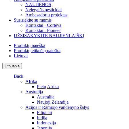
NAUJIENOS
Nelegalūs pesticidai
Ambasadorių projektas
Susisiekite su mumis
Kontaktai - Corteva
Kontaktai - Pioneer
UŽSISAKYKITE NAUJIENLAIŠKĮ
Produktų paieška
Produktų etikečių paieška
Lietuva
Lithuania
Back
Afrika
Pietų Afrika
Australija
Australija
Naujoji Zelandija
Azijos ir Ramiojo vandenyno šalys
Filipinai
Indija
Indonezija
Japonija