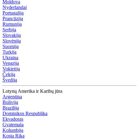
Moldova
Nyderlandai
Portugalija
Prancūzija
Rumunija
Serbija
Slovakija
Slovėnija
Suomija
Turkija
Ukraina
Vengrija
Vokietija
Čekija
Švedija
Lotynų Amerika ir Karibų jūra
Argentina
Bolivija
Brazilija
Dominikos Respublika
Ekvadoras
Gvatemala
Kolumbija
Kosta Rika