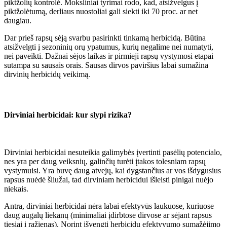
piktžolių kontrolė. Moksliniai tyrimai rodo, kad, atsižvelgus į
piktžolėtumą, derliaus nuostoliai gali siekti iki 70 proc. ar net
daugiau.
Dar prieš rapsų sėją svarbu pasirinkti tinkamą herbicidą. Būtina
atsižvelgti į sezoninių orų ypatumus, kurių negalime nei numatyti,
nei paveikti. Dažnai sėjos laikas ir pirmieji rapsų vystymosi etapai
sutampa su sausais orais. Sausas dirvos paviršius labai sumažina
dirvinių herbicidų veikimą.
Dirviniai herbicidai: kur slypi rizika?
Dirviniai herbicidai nesuteikia galimybės įvertinti pasėlių potencialo,
nes yra per daug veiksnių, galinčių turėti įtakos tolesniam rapsų
vystymuisi. Yra buvę daug atvejų, kai dygstančius ar vos išdygusius
rapsus nuėdė šliužai, tad dirviniam herbicidui išleisti pinigai nuėjo
niekais.
Antra, dirviniai herbicidai nėra labai efektyvūs laukuose, kuriuose
daug augalų liekanų (minimaliai įdirbtose dirvose ar sėjant rapsus
tiesiai į ražienas). Norint išvengti herbicidų efektyvumo sumažėjimo