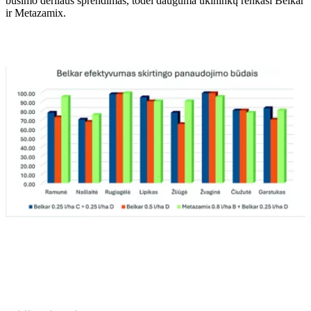
būsimo derliaus sprendimas, todėl dauguma ūkininkų renkasi Belkar
ir Metazamix.