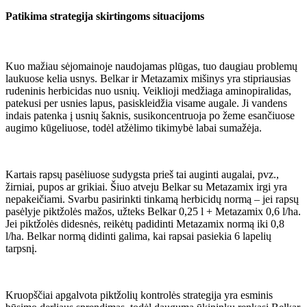
Patikima strategija skirtingoms situacijoms
Kuo mažiau sėjomainoje naudojamas plūgas, tuo daugiau problemų
laukuose kelia usnys. Belkar ir Metazamix mišinys yra stipriausias
rudeninis herbicidas nuo usnių. Veiklioji medžiaga aminopiralidas,
patekusi per usnies lapus, pasiskleidžia visame augale. Ji vandens
indais patenka į usnių šaknis, susikoncentruoja po žeme esančiuose
augimo kūgeliuose, todėl atžėlimo tikimybė labai sumažėja.
Kartais rapsų pasėliuose sudygsta prieš tai auginti augalai, pvz.,
žirniai, pupos ar grikiai. Šiuo atveju Belkar su Metazamix irgi yra
nepakeičiami. Svarbu pasirinkti tinkamą herbicidų normą – jei rapsų
pasėlyje piktžolės mažos, užteks Belkar 0,25 l + Metazamix 0,6 l/ha.
Jei piktžolės didesnės, reikėtų padidinti Metazamix normą iki 0,8
l/ha. Belkar normą didinti galima, kai rapsai pasiekia 6 lapelių
tarpsnį.
Kruopščiai apgalvota piktžolių kontrolės strategija yra esminis