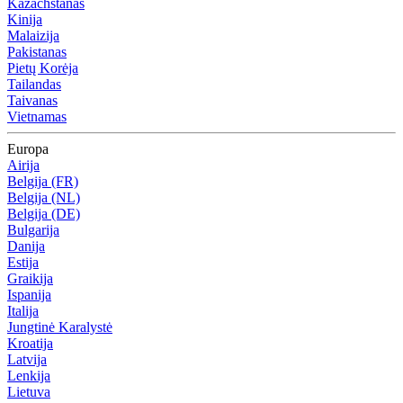
Kazachstanas
Kinija
Malaizija
Pakistanas
Pietų Korėja
Tailandas
Taivanas
Vietnamas
Europa
Airija
Belgija (FR)
Belgija (NL)
Belgija (DE)
Bulgarija
Danija
Estija
Graikija
Ispanija
Italija
Jungtinė Karalystė
Kroatija
Latvija
Lenkija
Lietuva