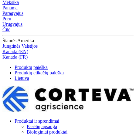
Meksika
Panama
Paragvajus
Peru
Urugvajus
Čilė
Šiaurės Amerika
Jungtinės Valstijos
Kanada (EN)
Kanada (FR)
Produktų paieška
Produktų etikečių paieška
Lietuva
Produktai ir sprendimai
Pasėlių apsauga
Biologiniai produktai