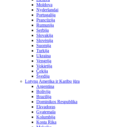
Moldova
Nyderlandai
Portugalija
Prancūzija
Rumunija
Serbija
Slovakija
Slovėnija
Suomija
Turkija
Ukraina
Vengrija
Vokietija
Čekija
Švedija
Lotynų Amerika ir Karibų jūra
Argentina
Bolivija
Brazilija
Dominikos Respublika
Ekvadoras
Gvatemala
Kolumbija
Kosta Rika