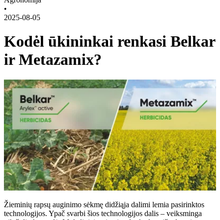
•
2025-08-05
Kodėl ūkininkai renkasi Belkar
ir Metazamix?
Žieminių rapsų auginimo sėkmę didžiąja dalimi lemia pasirinktos
technologijos. Ypač svarbi šios technologijos dalis – veiksminga