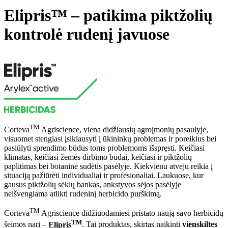
Elipris™ – patikima piktžolių
kontrolė rudenį javuose
TM
Corteva
Agriscience, viena didžiausių agroįmonių pasaulyje,
visuomet stengiasi įsiklausyti į ūkininkų problemas ir poreikius bei
pasiūlyti sprendimo būdus toms problemoms išspręsti. Keičiasi
klimatas, keičiasi žemės dirbimo būdai, keičiasi ir piktžolių
paplitimas bei botaninė sudėtis pasėlyje. Kiekvienu atveju reikia į
situaciją pažiūrėti individualiai ir profesionaliai. Laukuose, kur
gausus piktžolių sėklų bankas, ankstyvos sėjos pasėlyje
neišvengiama atlikti rudeninį herbicido purškimą.
TM
Corteva
Agriscience didžiuodamiesi pristato naują savo herbicidų
TM
šeimos narį –
Elipris
. Tai produktas, skirtas naikinti
vienskiltes