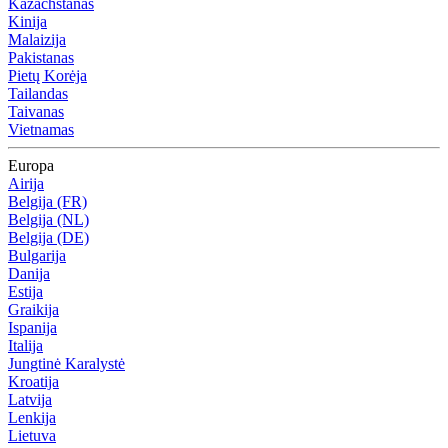
Kazachstanas
Kinija
Malaizija
Pakistanas
Pietų Korėja
Tailandas
Taivanas
Vietnamas
Europa
Airija
Belgija (FR)
Belgija (NL)
Belgija (DE)
Bulgarija
Danija
Estija
Graikija
Ispanija
Italija
Jungtinė Karalystė
Kroatija
Latvija
Lenkija
Lietuva