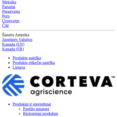
Meksika
Panama
Paragvajus
Peru
Urugvajus
Čilė
Šiaurės Amerika
Jungtinės Valstijos
Kanada (EN)
Kanada (FR)
Produktų paieška
Produktų etikečių paieška
Lietuva
Produktai ir sprendimai
Pasėlių apsauga
Biologiniai produktai