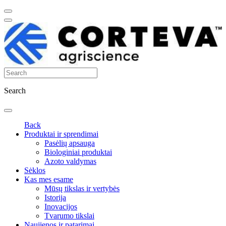
Search
Back
Produktai ir sprendimai
Pasėlių apsauga
Biologiniai produktai
Azoto valdymas
Sėklos
Kas mes esame
Mūsų tikslas ir vertybės
Istorija
Inovacijos
Tvarumo tikslai
Naujienos ir patarimai