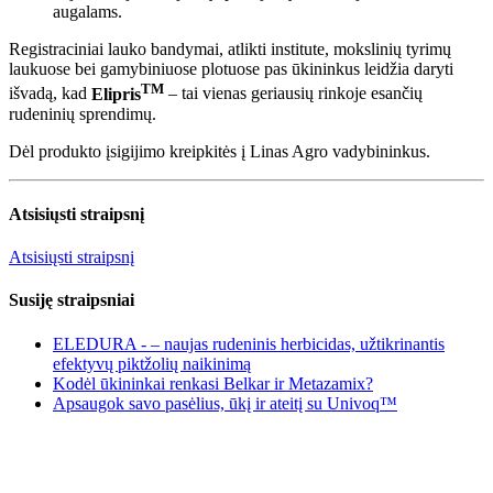
augalams.
Registraciniai lauko bandymai, atlikti institute, mokslinių tyrimų
laukuose bei gamybiniuose plotuose pas ūkininkus leidžia daryti
TM
išvadą, kad
Elipris
– tai vienas geriausių rinkoje esančių
rudeninių sprendimų.
Dėl produkto įsigijimo kreipkitės į Linas Agro vadybininkus.
Atsisiųsti straipsnį
Atsisiųsti straipsnį
Susiję straipsniai
ELEDURA - – naujas rudeninis herbicidas, užtikrinantis
efektyvų piktžolių naikinimą
Kodėl ūkininkai renkasi Belkar ir Metazamix?
Apsaugok savo pasėlius, ūkį ir ateitį su Univoq™