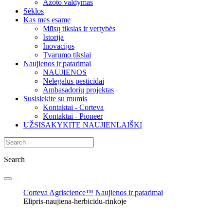
Azoto valdymas
Sėklos
Kas mes esame
Mūsų tikslas ir vertybės
Istorija
Inovacijos
Tvarumo tikslai
Naujienos ir patarimai
NAUJIENOS
Nelegalūs pesticidai
Ambasadorių projektas
Susisiekite su mumis
Kontaktai - Corteva
Kontaktai - Pioneer
UŽSISAKYKITE NAUJIENLAIŠKĮ
Search
Corteva Agriscience™
Naujienos ir patarimai
Elipris-naujiena-herbicidu-rinkoje