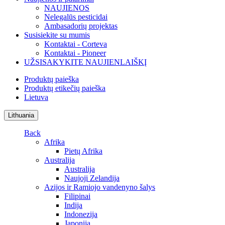
NAUJIENOS
Nelegalūs pesticidai
Ambasadorių projektas
Susisiekite su mumis
Kontaktai - Corteva
Kontaktai - Pioneer
UŽSISAKYKITE NAUJIENLAIŠKĮ
Produktų paieška
Produktų etikečių paieška
Lietuva
Lithuania
Back
Afrika
Pietų Afrika
Australija
Australija
Naujoji Zelandija
Azijos ir Ramiojo vandenyno šalys
Filipinai
Indija
Indonezija
Japonija