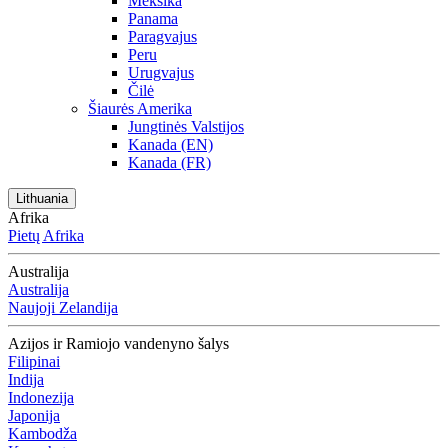
Meksika
Panama
Paragvajus
Peru
Urugvajus
Čilė
Šiaurės Amerika
Jungtinės Valstijos
Kanada (EN)
Kanada (FR)
Lithuania
Afrika
Pietų Afrika
Australija
Australija
Naujoji Zelandija
Azijos ir Ramiojo vandenyno šalys
Filipinai
Indija
Indonezija
Japonija
Kambodža