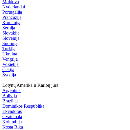
Moldova
Nyderlandai
Portugalija
Prancūzija
Rumunija
Serbija
Slovakija
Slovėnija
Suomija
Turkija
Ukraina
Vengrija
Vokietija
Čekija
Švedija
Lotynų Amerika ir Karibų jūra
Argentina
Bolivija
Brazilija
Dominikos Respublika
Ekvadoras
Gvatemala
Kolumbija
Kosta Rika