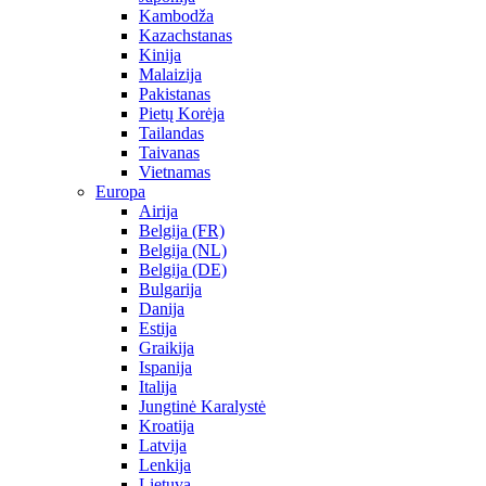
Kambodža
Kazachstanas
Kinija
Malaizija
Pakistanas
Pietų Korėja
Tailandas
Taivanas
Vietnamas
Europa
Airija
Belgija (FR)
Belgija (NL)
Belgija (DE)
Bulgarija
Danija
Estija
Graikija
Ispanija
Italija
Jungtinė Karalystė
Kroatija
Latvija
Lenkija
Lietuva