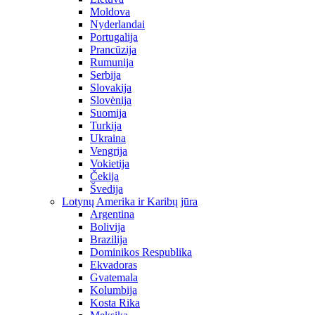
Moldova
Nyderlandai
Portugalija
Prancūzija
Rumunija
Serbija
Slovakija
Slovėnija
Suomija
Turkija
Ukraina
Vengrija
Vokietija
Čekija
Švedija
Lotynų Amerika ir Karibų jūra
Argentina
Bolivija
Brazilija
Dominikos Respublika
Ekvadoras
Gvatemala
Kolumbija
Kosta Rika