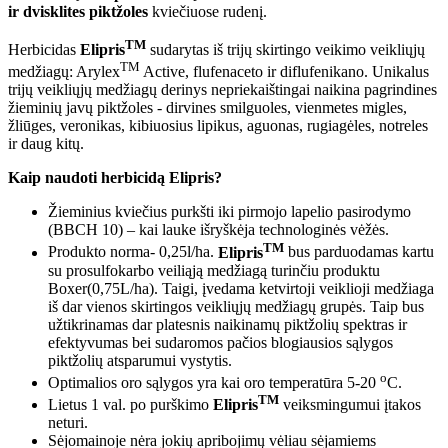
ir dvisklites piktžoles
kviečiuose rudenį.
TM
Herbicidas
Elipris
sudarytas iš trijų skirtingo veikimo veikliųjų
TM
medžiagų: Arylex
Active, flufenaceto ir diflufenikano. Unikalus
trijų veikliųjų medžiagų derinys nepriekaištingai naikina pagrindines
žieminių javų piktžoles - dirvines smilguoles, vienmetes migles,
žliūges, veronikas, kibiuosius lipikus, aguonas, rugiagėles, notreles
ir daug kitų.
Kaip naudoti herbicidą Elipris?
Žieminius kviečius purkšti iki pirmojo lapelio pasirodymo
(BBCH 10) – kai lauke išryškėja technologinės vėžės.
TM
Produkto norma- 0,25l/ha.
Elipris
bus parduodamas kartu
su prosulfokarbo veiliąją medžiagą turinčiu produktu
Boxer(0,75L/ha). Taigi, įvedama ketvirtoji veiklioji medžiaga
iš dar vienos skirtingos veikliųjų medžiagų grupės. Taip bus
užtikrinamas dar platesnis naikinamų piktžolių spektras ir
efektyvumas bei sudaromos pačios blogiausios sąlygos
piktžolių atsparumui vystytis.
o
Optimalios oro sąlygos yra kai oro temperatūra 5-20
C.
TM
Lietus 1 val. po purškimo
Elipris
veiksmingumui įtakos
neturi.
Sėjomainoje nėra jokių apribojimų vėliau sėjamiems