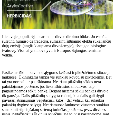
Lietuvoje populiarėja neariminis dirvos dirbimo būdas. Jo esmė -
sulėtinti humuso degradaciją, sumažinti šiltnamio efektą sukeliančių
dujų emisiją (anglis kiaupiama dirvožemyje), išsaugoti biologinę
ivairovę. Visa tai yra inovatyvu ir Europos Sąjungos remiama
veikla.
Pasikeitus ūkininkavimo sąlygoms keičiasi ir piktžolėtumo situacija
laukuose. Ūkininkams tampa vis sunkiau kovoti su piktžolėmis. Bet
tai yra normalu ir paaiškinama. Neariant piktžolių sėklos nėra
palaidojamos po žeme, jos lieka išbirusios ant dirvos, taip
pagausindamos sėklų banką. Bėgant metams sėklų bankas dirvoje
tik gausėja. Dalis piktžolių sudygsta rudenį, kita dalis gali dygti
pavasarį atsinaujinus vegetacijai, kitos - dar vėliau, kai sulaukia
palankių dygimo sąlygų. Neariamuose laukuose visuomet sunkiau
sunaikinti stiprią šaknų sistemą turinčias piktžoles, pvz.: dirvines
usnis, baltažiedžius šakinius kviečius. Be to, visi pastebėjome, kad,