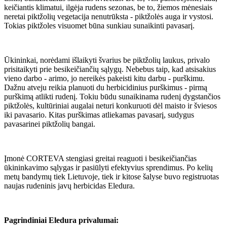
keičiantis klimatui, ilgėja rudens sezonas, be to, žiemos mėnesiais
neretai piktžolių vegetacija nenutrūksta - piktžolės auga ir vystosi.
Tokias piktžoles visuomet būna sunkiau sunaikinti pavasarį.
Ūkininkai, norėdami išlaikyti švarius be piktžolių laukus, privalo
prisitaikyti prie besikeičiančių sąlygų. Nebebus taip, kad atsisakius
vieno darbo - arimo, jo nereikės pakeisti kitu darbu - purškimu.
Dažnu atveju reikia planuoti du herbicidinius purškimus - pirmą
purškimą atlikti rudenį. Tokiu būdu sunaikinama rudenį dygstančios
piktžolės, kultūriniai augalai neturi konkuruoti dėl maisto ir šviesos
iki pavasario. Kitas purškimas atliekamas pavasarį, sudygus
pavasarinei piktžolių bangai.
Įmonė CORTEVA stengiasi greitai reaguoti i besikeičiančias
ūkininkavimo sąlygas ir pasiūlyti efektyvius sprendimus. Po kelių
metų bandymų tiek Lietuvoje, tiek ir kitose šalyse buvo registruotas
naujas rudeninis javų herbicidas Eledura.
Pagrindiniai Eledura privalumai: