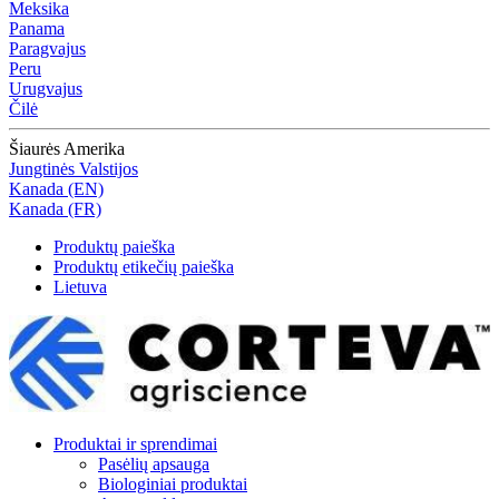
Meksika
Panama
Paragvajus
Peru
Urugvajus
Čilė
Šiaurės Amerika
Jungtinės Valstijos
Kanada (EN)
Kanada (FR)
Produktų paieška
Produktų etikečių paieška
Lietuva
Produktai ir sprendimai
Pasėlių apsauga
Biologiniai produktai