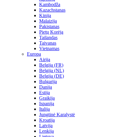
Kambodža
Kazachstanas
Kinija
Malaizija
Pakistanas
Pietų Korėja
Tailandas
Taivanas
Vietnamas
Europa
Airija
Belgija (FR)
Belgija (NL)
Belgija (DE)
Bulgarija
Danija
Estija
Graikija
Ispanija
Italija
Jungtinė Karalystė
Kroatija
Latvija
Lenkija
Lietuva