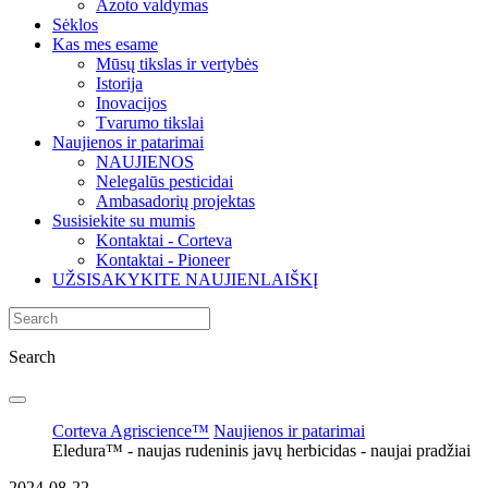
Azoto valdymas
Sėklos
Kas mes esame
Mūsų tikslas ir vertybės
Istorija
Inovacijos
Tvarumo tikslai
Naujienos ir patarimai
NAUJIENOS
Nelegalūs pesticidai
Ambasadorių projektas
Susisiekite su mumis
Kontaktai - Corteva
Kontaktai - Pioneer
UŽSISAKYKITE NAUJIENLAIŠKĮ
Search
Corteva Agriscience™
Naujienos ir patarimai
Eledura™ - naujas rudeninis javų herbicidas - naujai pradžiai
2024-08-22