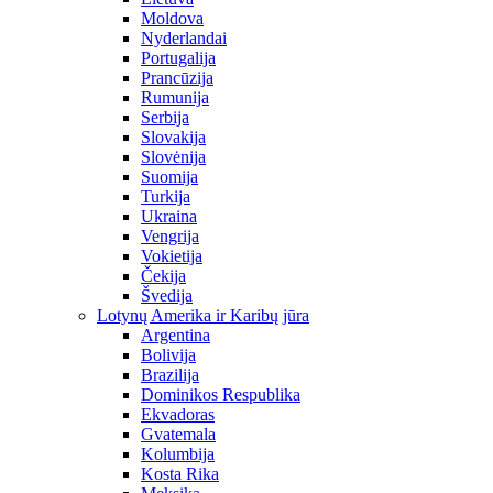
Moldova
Nyderlandai
Portugalija
Prancūzija
Rumunija
Serbija
Slovakija
Slovėnija
Suomija
Turkija
Ukraina
Vengrija
Vokietija
Čekija
Švedija
Lotynų Amerika ir Karibų jūra
Argentina
Bolivija
Brazilija
Dominikos Respublika
Ekvadoras
Gvatemala
Kolumbija
Kosta Rika