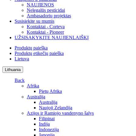
NAUJIENOS
Nelegalūs pesticidai
Ambasadorių projektas
Susisiekite su mumis
Kontaktai - Corteva
Kontaktai - Pioneer
UŽSISAKYKITE NAUJIENLAIŠKĮ
Produktų paieška
Produktų etikečių paieška
Lietuva
Lithuania
Back
Afrika
Pietų Afrika
Australija
Australija
Naujoji Zelandija
Azijos ir Ramiojo vandenyno šalys
Filipinai
Indija
Indonezija
Japonija