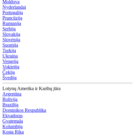
Moldova
Nyderlandai
Portugalija
Prancūzija
Rumunija
Serbija
Slovakija
Slovėnija
Suomija
Turkija
Ukraina
Vengrija
Vokietija
Čekija
Švedija
Lotynų Amerika ir Karibų jūra
Argentina
Bolivija
Brazilija
Dominikos Respublika
Ekvadoras
Gvatemala
Kolumbija
Kosta Rika