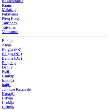
Kazachstanas
Kinija
Malaizija
Pakistanas
Pietų Korėja
Tailandas
Taivanas
Vietnamas
Europa
Airija
Belgija (FR)
Belgija (NL)
Belgija (DE)
Bulgarija
Danija
Estija
Graikija
Ispanija
Italija
Jungtinė Karalystė
Kroatija
Latvija
Lenkija
Lietuva