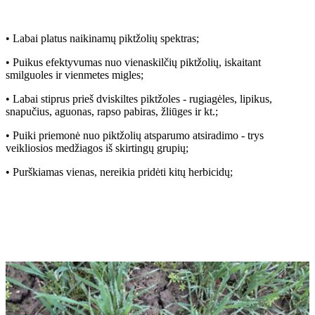
• Labai platus naikinamų piktžolių spektras;
• Puikus efektyvumas nuo vienaskilčių piktžolių, iskaitant
smilguoles ir vienmetes migles;
• Labai stiprus prieš dviskiltes piktžoles - rugiagėles, lipikus,
snapučius, aguonas, rapso pabiras, žliūges ir kt.;
• Puiki priemonė nuo piktžolių atsparumo atsiradimo - trys
veikliosios medžiagos iš skirtingų grupių;
• Purškiamas vienas, nereikia pridėti kitų herbicidų;