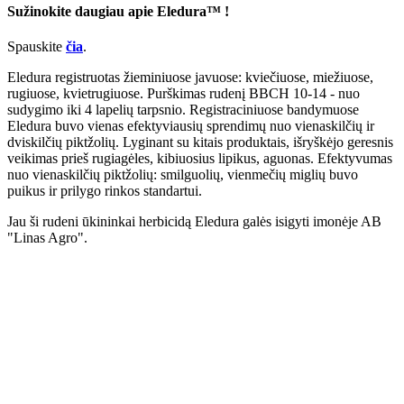
Sužinokite daugiau apie Eledura™ !
Spauskite
čia
.
Eledura registruotas žieminiuose javuose: kviečiuose, miežiuose,
rugiuose, kvietrugiuose. Purškimas rudenį BBCH 10-14 - nuo
sudygimo iki 4 lapelių tarpsnio. Registraciniuose bandymuose
Eledura buvo vienas efektyviausių sprendimų nuo vienaskilčių ir
dviskilčių piktžolių. Lyginant su kitais produktais, išryškėjo geresnis
veikimas prieš rugiagėles, kibiuosius lipikus, aguonas. Efektyvumas
nuo vienaskilčių piktžolių: smilguolių, vienmečių miglių buvo
puikus ir prilygo rinkos standartui.
Jau ši rudeni ūkininkai herbicidą Eledura galės isigyti imonėje AB
"Linas Agro".