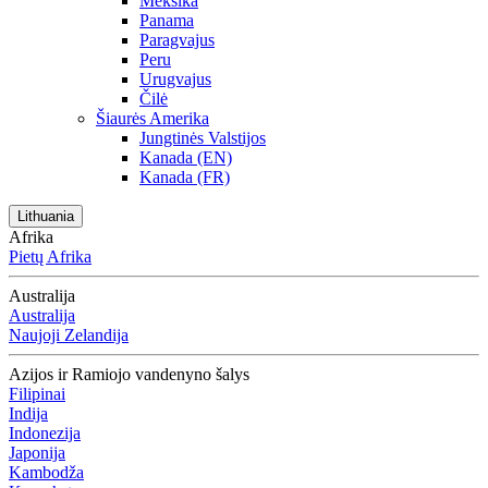
Meksika
Panama
Paragvajus
Peru
Urugvajus
Čilė
Šiaurės Amerika
Jungtinės Valstijos
Kanada (EN)
Kanada (FR)
Lithuania
Afrika
Pietų Afrika
Australija
Australija
Naujoji Zelandija
Azijos ir Ramiojo vandenyno šalys
Filipinai
Indija
Indonezija
Japonija
Kambodža