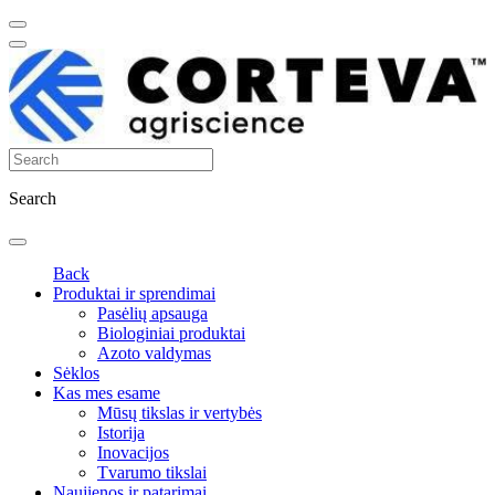
Search
Back
Produktai ir sprendimai
Pasėlių apsauga
Biologiniai produktai
Azoto valdymas
Sėklos
Kas mes esame
Mūsų tikslas ir vertybės
Istorija
Inovacijos
Tvarumo tikslai
Naujienos ir patarimai