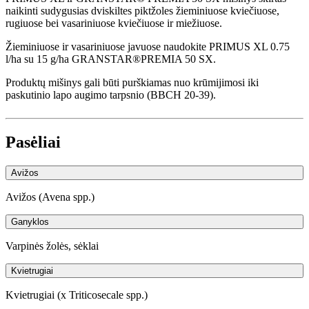
naikinti sudygusias dviskiltes piktžoles žieminiuose kviečiuose,
rugiuose bei vasariniuose kviečiuose ir miežiuose.
Žieminiuose ir vasariniuose javuose naudokite PRIMUS XL 0.75
l/ha su 15 g/ha GRANSTAR®PREMIA 50 SX.
Produktų mišinys gali būti purškiamas nuo krūmijimosi iki
paskutinio lapo augimo tarpsnio (BBCH 20-39).
Pasėliai
Avižos
Avižos (Avena spp.)
Ganyklos
Varpinės žolės, sėklai
Kvietrugiai
Kvietrugiai (x Triticosecale spp.)