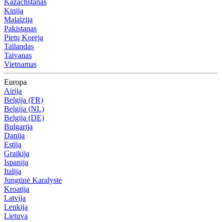
Kazachstanas
Kinija
Malaizija
Pakistanas
Pietų Korėja
Tailandas
Taivanas
Vietnamas
Europa
Airija
Belgija (FR)
Belgija (NL)
Belgija (DE)
Bulgarija
Danija
Estija
Graikija
Ispanija
Italija
Jungtinė Karalystė
Kroatija
Latvija
Lenkija
Lietuva