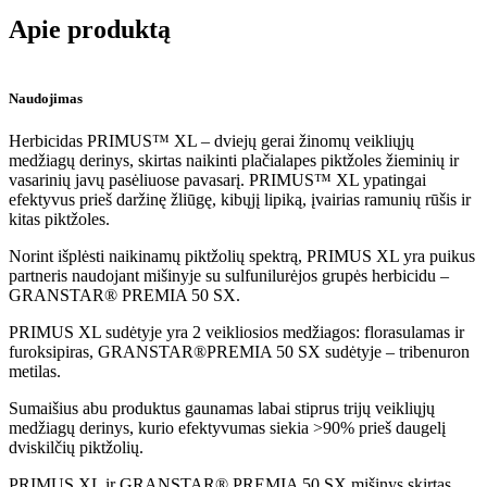
Apie produktą
Naudojimas
Herbicidas PRIMUS™ XL – dviejų gerai žinomų veikliųjų
medžiagų derinys, skirtas naikinti plačialapes piktžoles žieminių ir
vasarinių javų pasėliuose pavasarį. PRIMUS™ XL ypatingai
efektyvus prieš daržinę žliūgę, kibųjį lipiką, įvairias ramunių rūšis ir
kitas piktžoles.
Norint išplėsti naikinamų piktžolių spektrą, PRIMUS XL yra puikus
partneris naudojant mišinyje su sulfunilurėjos grupės herbicidu –
GRANSTAR® PREMIA 50 SX.
PRIMUS XL sudėtyje yra 2 veikliosios medžiagos: florasulamas ir
furoksipiras, GRANSTAR®PREMIA 50 SX sudėtyje – tribenuron
metilas.
Sumaišius abu produktus gaunamas labai stiprus trijų veikliųjų
medžiagų derinys, kurio efektyvumas siekia >90% prieš daugelį
dviskilčių piktžolių.
PRIMUS XL ir GRANSTAR® PREMIA 50 SX mišinys skirtas