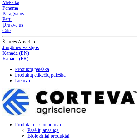
Meksika
Panama
Paragvajus
Peru
Urugvajus
Čilė
Šiaurės Amerika
Jungtinės Valstijos
Kanada (EN)
Kanada (FR)
Produktų paieška
Produktų etikečių paieška
Lietuva
Produktai ir sprendimai
Pasėlių apsauga
Biologiniai produktai