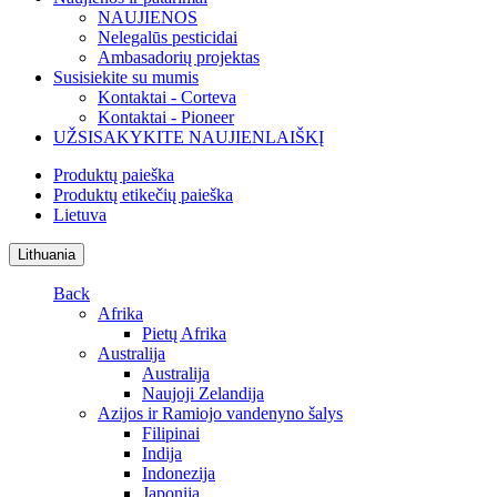
NAUJIENOS
Nelegalūs pesticidai
Ambasadorių projektas
Susisiekite su mumis
Kontaktai - Corteva
Kontaktai - Pioneer
UŽSISAKYKITE NAUJIENLAIŠKĮ
Produktų paieška
Produktų etikečių paieška
Lietuva
Lithuania
Back
Afrika
Pietų Afrika
Australija
Australija
Naujoji Zelandija
Azijos ir Ramiojo vandenyno šalys
Filipinai
Indija
Indonezija
Japonija