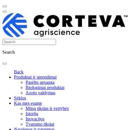
Search
Back
Produktai ir sprendimai
Pasėlių apsauga
Biologiniai produktai
Azoto valdymas
Sėklos
Kas mes esame
Mūsų tikslas ir vertybės
Istorija
Inovacijos
Tvarumo tikslai
Naujienos ir patarimai