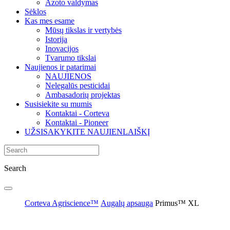
Azoto valdymas
Sėklos
Kas mes esame
Mūsų tikslas ir vertybės
Istorija
Inovacijos
Tvarumo tikslai
Naujienos ir patarimai
NAUJIENOS
Nelegalūs pesticidai
Ambasadorių projektas
Susisiekite su mumis
Kontaktai - Corteva
Kontaktai - Pioneer
UŽSISAKYKITE NAUJIENLAIŠKĮ
Search
Corteva Agriscience™
Augalų apsauga
Primus™ XL