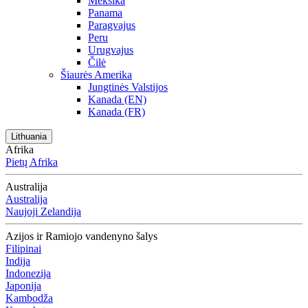
Meksika
Panama
Paragvajus
Peru
Urugvajus
Čilė
Šiaurės Amerika
Jungtinės Valstijos
Kanada (EN)
Kanada (FR)
Lithuania
Afrika
Pietų Afrika
Australija
Australija
Naujoji Zelandija
Azijos ir Ramiojo vandenyno šalys
Filipinai
Indija
Indonezija
Japonija
Kambodža