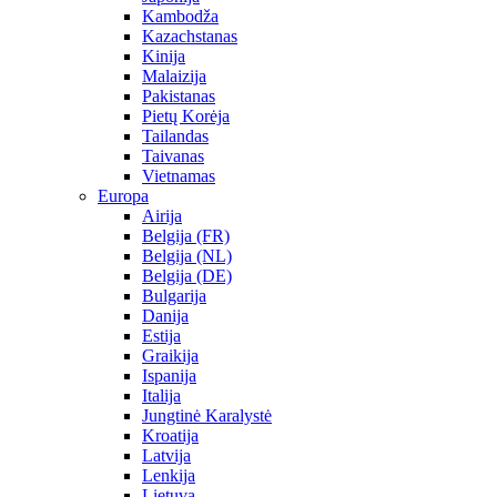
Kambodža
Kazachstanas
Kinija
Malaizija
Pakistanas
Pietų Korėja
Tailandas
Taivanas
Vietnamas
Europa
Airija
Belgija (FR)
Belgija (NL)
Belgija (DE)
Bulgarija
Danija
Estija
Graikija
Ispanija
Italija
Jungtinė Karalystė
Kroatija
Latvija
Lenkija
Lietuva