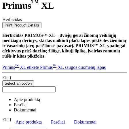
™
Primus
XL
Herbicidas
Print Product Details
Herbicidas PRIMUS™ XL – dviejų gerai žinomų veikliųjų
medžiagų derinys, skirtas naikinti plačialapes piktžoles žieminių
ir vasarinių javų pasėliuose pavasarį. PRIMUS™ XL ypatingai
efektyvus prieš daržinę žliūgę, kibųjį lipiką, įvairias ramunių
rūšis ir kitas piktžoles.
™
™
Primus
XL etiketė
Primus
XL saugos duomenų lapas
Eiti į
Select an option
Apie produktą
Pasėliai
Dokumentai
Eiti į
Apie produktą
Pasėliai
Dokumentai