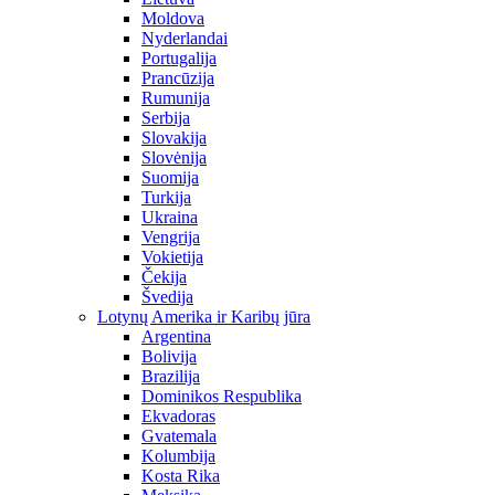
Moldova
Nyderlandai
Portugalija
Prancūzija
Rumunija
Serbija
Slovakija
Slovėnija
Suomija
Turkija
Ukraina
Vengrija
Vokietija
Čekija
Švedija
Lotynų Amerika ir Karibų jūra
Argentina
Bolivija
Brazilija
Dominikos Respublika
Ekvadoras
Gvatemala
Kolumbija
Kosta Rika