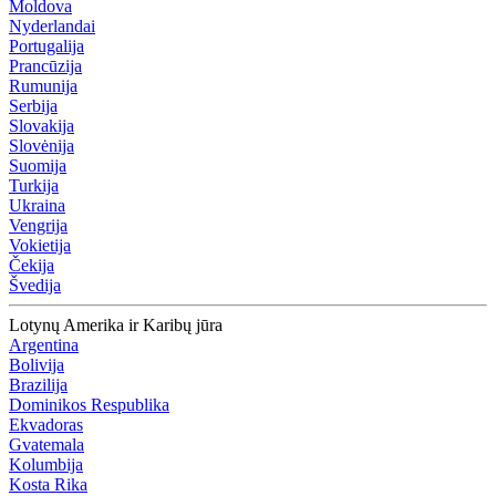
Moldova
Nyderlandai
Portugalija
Prancūzija
Rumunija
Serbija
Slovakija
Slovėnija
Suomija
Turkija
Ukraina
Vengrija
Vokietija
Čekija
Švedija
Lotynų Amerika ir Karibų jūra
Argentina
Bolivija
Brazilija
Dominikos Respublika
Ekvadoras
Gvatemala
Kolumbija
Kosta Rika