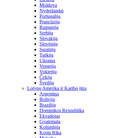
Moldova
Nyderlandai
Portugalija
Prancūzija
Rumunija
Serbija
Slovakija
Slovėnija
Suomija
Turkija
Ukraina
Vengrija
Vokietija
Čekija
Švedija
Lotynų Amerika ir Karibų jūra
Argentina
Bolivija
Brazilija
Dominikos Respublika
Ekvadoras
Gvatemala
Kolumbija
Kosta Rika