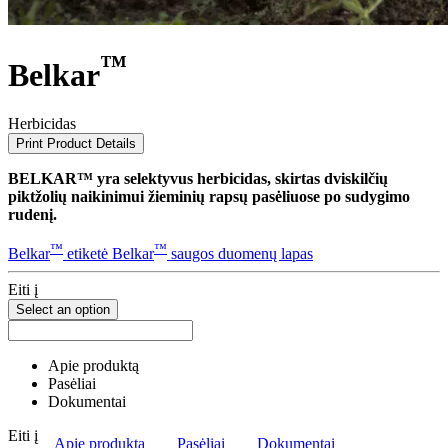
™
Belkar
Herbicidas
Print Product Details
BELKAR™ yra selektyvus herbicidas, skirtas dviskilčių
piktžolių naikinimui žieminių rapsų pasėliuose po sudygimo
rudenį.
™
™
Belkar
etiketė
Belkar
saugos duomenų lapas
Eiti į
Select an option
Apie produktą
Pasėliai
Dokumentai
Eiti į
Apie produktą
Pasėliai
Dokumentai