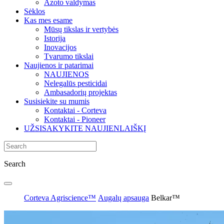
Azoto valdymas
Sėklos
Kas mes esame
Mūsų tikslas ir vertybės
Istorija
Inovacijos
Tvarumo tikslai
Naujienos ir patarimai
NAUJIENOS
Nelegalūs pesticidai
Ambasadorių projektas
Susisiekite su mumis
Kontaktai - Corteva
Kontaktai - Pioneer
UŽSISAKYKITE NAUJIENLAIŠKĮ
Search
Corteva Agriscience™
Augalų apsauga
Belkar™