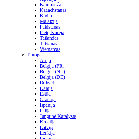
Kambodža
Kazachstanas
Kinija
Malaizija
Pakistanas
Pietų Korėja
Tailandas
Taivanas
Vietnamas
Europa
Airija
Belgija (FR)
Belgija (NL)
Belgija (DE)
Bulgarija
Danija
Estija
Graikija
Ispanija
Italija
Jungtinė Karalystė
Kroatija
Latvija
Lenkija
Lietuva