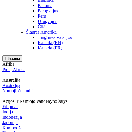
Meksika
Panama
Paragvajus
Peru
Urugvajus
Čilė
Šiaurės Amerika
Jungtinės Valstijos
Kanada (EN)
Kanada (FR)
Lithuania
Afrika
Pietų Afrika
Australija
Australija
Naujoji Zelandija
Azijos ir Ramiojo vandenyno šalys
Filipinai
Indija
Indonezija
Japonija
Kambodža