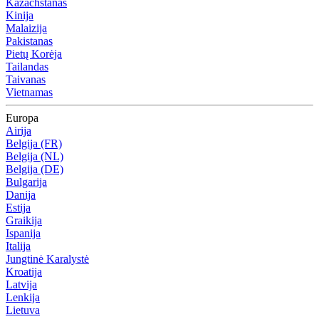
Kazachstanas
Kinija
Malaizija
Pakistanas
Pietų Korėja
Tailandas
Taivanas
Vietnamas
Europa
Airija
Belgija (FR)
Belgija (NL)
Belgija (DE)
Bulgarija
Danija
Estija
Graikija
Ispanija
Italija
Jungtinė Karalystė
Kroatija
Latvija
Lenkija
Lietuva