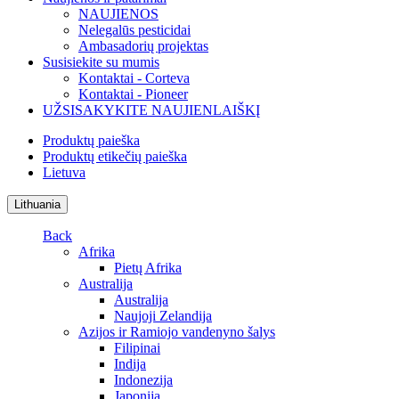
NAUJIENOS
Nelegalūs pesticidai
Ambasadorių projektas
Susisiekite su mumis
Kontaktai - Corteva
Kontaktai - Pioneer
UŽSISAKYKITE NAUJIENLAIŠKĮ
Produktų paieška
Produktų etikečių paieška
Lietuva
Lithuania
Back
Afrika
Pietų Afrika
Australija
Australija
Naujoji Zelandija
Azijos ir Ramiojo vandenyno šalys
Filipinai
Indija
Indonezija
Japonija