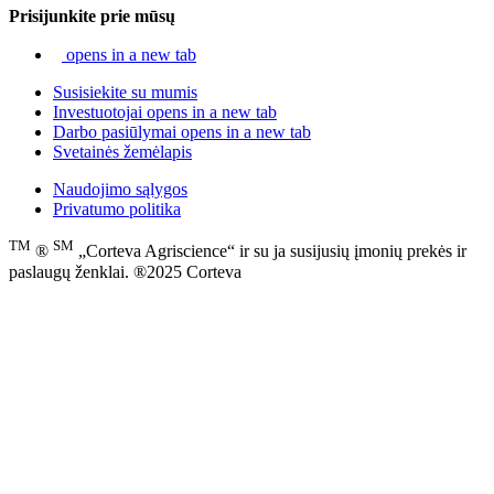
Prisijunkite prie mūsų
opens in a new tab
Susisiekite su mumis
Investuotojai
opens in a new tab
Darbo pasiūlymai
opens in a new tab
Svetainės žemėlapis
Naudojimo sąlygos
Privatumo politika
TM
SM
®
„Corteva Agriscience“ ir su ja susijusių įmonių prekės ir
paslaugų ženklai. ®2025 Corteva