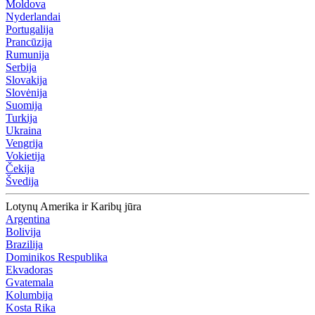
Moldova
Nyderlandai
Portugalija
Prancūzija
Rumunija
Serbija
Slovakija
Slovėnija
Suomija
Turkija
Ukraina
Vengrija
Vokietija
Čekija
Švedija
Lotynų Amerika ir Karibų jūra
Argentina
Bolivija
Brazilija
Dominikos Respublika
Ekvadoras
Gvatemala
Kolumbija
Kosta Rika