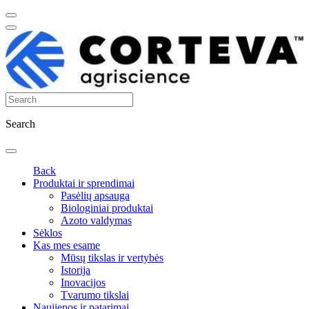
Search
Back
Produktai ir sprendimai
Pasėlių apsauga
Biologiniai produktai
Azoto valdymas
Sėklos
Kas mes esame
Mūsų tikslas ir vertybės
Istorija
Inovacijos
Tvarumo tikslai
Naujienos ir patarimai