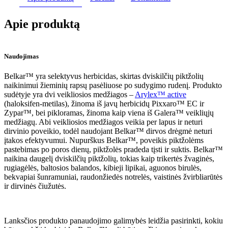
Apie produktą
Naudojimas
Belkar™ yra selektyvus herbicidas, skirtas dviskilčių piktžolių
naikinimui žieminių rapsų pasėliuose po sudygimo rudenį. Produkto
sudėtyje yra dvi veikliosios medžiagos –
Arylex™ active
(haloksifen-metilas), žinoma iš javų herbicidų Pixxaro™ EC ir
Zypar™, bei pikloramas, žinoma kaip viena iš Galera™ veikliųjų
medžiagų. Abi veikliosios medžiagos veikia per lapus ir neturi
dirvinio poveikio, todėl naudojant Belkar™ dirvos drėgmė neturi
įtakos efektyvumui. Nupurškus Belkar™, poveikis piktžolėms
pastebimas po poros dienų, piktžolės pradeda tįsti ir suktis. Belkar™
naikina daugelį dviskilčių piktžolių, tokias kaip trikertės žvaginės,
rugiagėlės, baltosios balandos, kibieji lipikai, aguonos birulės,
bekvapiai šunramuniai, raudonžiedės notrelės, vaistinės žvirbliarūtės
ir dirvinės čiužutės.
Lanksčios produkto panaudojimo galimybės leidžia pasirinkti, kokiu