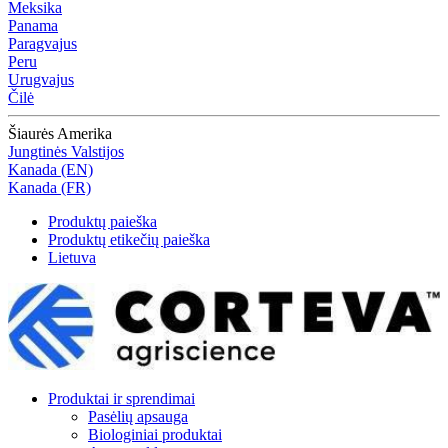
Meksika
Panama
Paragvajus
Peru
Urugvajus
Čilė
Šiaurės Amerika
Jungtinės Valstijos
Kanada (EN)
Kanada (FR)
Produktų paieška
Produktų etikečių paieška
Lietuva
Produktai ir sprendimai
Pasėlių apsauga
Biologiniai produktai