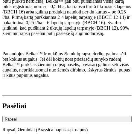
būtu purkšti herbicidą. Belkar™ gali būti purškiamas vieną kartą
pilna registruota norma – 0,5 l/ha, kai rapsai turi 6 tikruosius lapelius
(BBCH 16) arba galima produktą naudoti per du kartus – po 0,25
l/ha. Pirmą kartą purškianma 2-4 lapelių tarpsnyje (BBCH 12-14) ir
pakartotinai 0,25 l/ha – 6 lapelių tarpsnyje (BBCH 16). Svarbu
įsitikinti, kad purškiant 2 tikrųjų lapelių tarpsnyje (BBCH 12), 90%
žieminių rapsų pasėliai būtų pasiekę šį augimo tarpsnį.
Panaudojus Belkar™ ir nukūlus žieminių rapsų derlių, galima sėti
bet kokius augalus. Jei dėl kokių nors priežasčių sunyko rudenį
Belkar™ purkštas žieminių rapsų pasėlis, pavasarį galima sėti visus
augalus, nepriklausomai nuo žemės dirbimo, išskyrus žirnius, pupas
ir kitus pupinius augalus.
Pasėliai
Rapsai
Rapsai, žieminiai (Brassica napus ssp. napus)