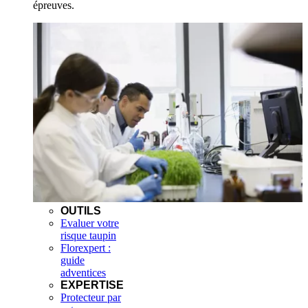
épreuves.
OUTILS
Evaluer votre
risque taupin
Florexpert :
guide
adventices
EXPERTISE
Protecteur par