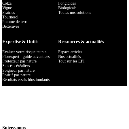
Colza
Fongicides
Vigne
Biologicals
Prairies
Toutes nos solutions
Tournesol
Pomme de terre
Betteraves
Expertise & Outils
Ressources & actualités
Evaluer votre risque taupin
Espace articles
Florexpert : guide adventices
Nos actualités
Protecteur par nature
Tout sur les EPI
Succès céréaliers
Soigneur par nature
Positif par nature
Résultats essais biostimulants
Suivez-nous