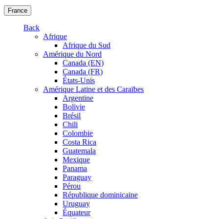
France
Back
Afrique
Afrique du Sud
Amérique du Nord
Canada (EN)
Canada (FR)
États-Unis
Amérique Latine et des Caraïbes
Argentine
Bolivie
Brésil
Chili
Colombie
Costa Rica
Guatemala
Mexique
Panama
Paraguay
Pérou
République dominicaine
Uruguay
Équateur