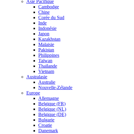
Asie Pacifique
Cambodge
Chine
Corée du Sud
Inde
Indonésie
Japon
Kazakhstan
Malaisie
Pakistan
Philippines
Taïwan
Thaïlande
Vietnam
Australasie
Australie
Nouvelle-Zélande
Europe
Allemagne
Belgique (FR)
Belgique (NL)
Belgique (DE)
Bulgarie
Croatie
Danemark