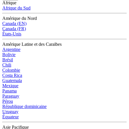
Afrique
Afrique du Sud
Amérique du Nord
Canada (EN)
Canada (FR)
États-Unis
Amérique Latine et des Caraïbes
Argentine
Bolivie
Brésil
Chili
Colombie
Costa Rica
Guatemala
Mexique
Panama
Paraguay
Pérou
République dominicaine
Uruguay
Équateur
Asie Pacifique