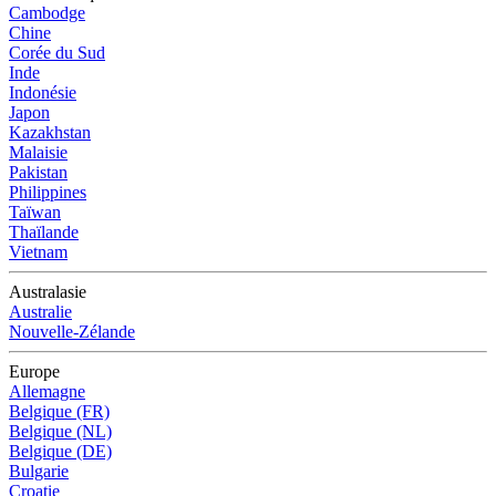
Cambodge
Chine
Corée du Sud
Inde
Indonésie
Japon
Kazakhstan
Malaisie
Pakistan
Philippines
Taïwan
Thaïlande
Vietnam
Australasie
Australie
Nouvelle-Zélande
Europe
Allemagne
Belgique (FR)
Belgique (NL)
Belgique (DE)
Bulgarie
Croatie