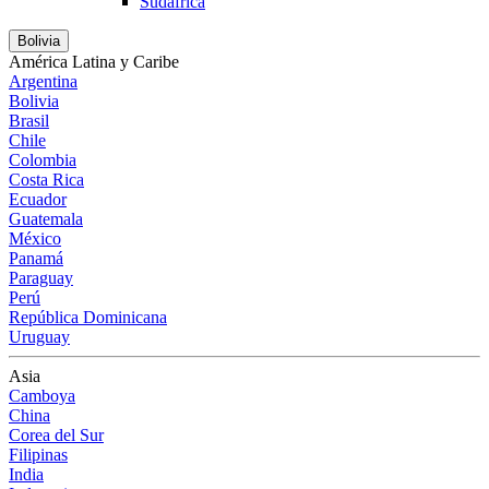
Sudáfrica
Bolivia
América Latina y Caribe
Argentina
Bolivia
Brasil
Chile
Colombia
Costa Rica
Ecuador
Guatemala
México
Panamá
Paraguay
Perú
República Dominicana
Uruguay
Asia
Camboya
China
Corea del Sur
Filipinas
India