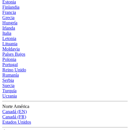
Estonia
Finlandia
Francia
Grecia
Hungría
Irlanda
Italia
Letonia
Lituania
Moldavia
Países Bajos
Polonia
Portugal
Reino Unido
Rumanía
Serbia
Suecia
Turquía
Ucrania
Norte América
Canadá (EN)
Canadá (FR)
Estados Unidos