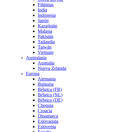
Filipinas
India
Indonesia
Japón
Kazajistán
Malasia
Pakistán
Tailandia
Taiwán
Vietnam
Australasia
Australia
Nueva Zelanda
Europa
Alemania
Bulgaria
Bélgica (FR)
Bélgica (NL)
Bélgica (DE)
Chequia
Croacia
Dinamarca
Eslovaquia
Eslovenia
España