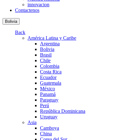
innovacion
Contactenos
Bolivia
Back
América Latina y Caribe
Argentina
Bolivia
Brasil
Chile
Colombia
Costa Rica
Ecuador
Guatemala
México
Panamá
Paraguay
Perú
República Dominicana
Uruguay
Asia
Camboya
China
Corea del Sur