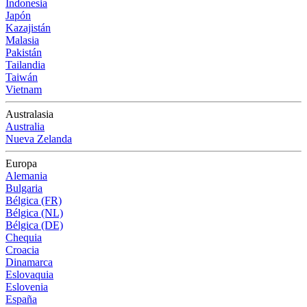
Indonesia
Japón
Kazajistán
Malasia
Pakistán
Tailandia
Taiwán
Vietnam
Australasia
Australia
Nueva Zelanda
Europa
Alemania
Bulgaria
Bélgica (FR)
Bélgica (NL)
Bélgica (DE)
Chequia
Croacia
Dinamarca
Eslovaquia
Eslovenia
España