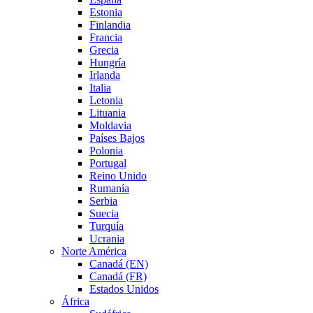
Estonia
Finlandia
Francia
Grecia
Hungría
Irlanda
Italia
Letonia
Lituania
Moldavia
Países Bajos
Polonia
Portugal
Reino Unido
Rumanía
Serbia
Suecia
Turquía
Ucrania
Norte América
Canadá (EN)
Canadá (FR)
Estados Unidos
África