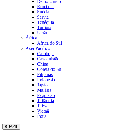
Reino Unido
Romênia
Suécia
Sérvia
Tchéquia
Turquia
Ucrânia
África
África do Sul
Ásia-Pacífico
Camboja
Cazaquistão
China
Coreia do Sul
Filipinas
Indonésia
Japão
Malásia
Paquistão
Tailândia
Taiwan
Vietnã
Índia
BRAZIL