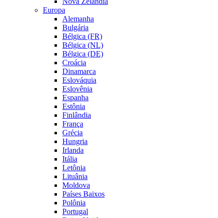
Nova Zelândia
Europa
Alemanha
Bulgária
Bélgica (FR)
Bélgica (NL)
Bélgica (DE)
Croácia
Dinamarca
Eslováquia
Eslovênia
Espanha
Estônia
Finlândia
França
Grécia
Hungria
Irlanda
Itália
Letônia
Lituânia
Moldova
Países Baixos
Polônia
Portugal