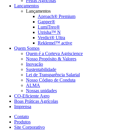
Feiras Agrícolas
Lançamentos
Lançamentos
Aproach® Premium
Gapper®
LumiTreo®
Utrisha™ N
Verdict® Ultra
Reklemel™ active
Quem Somos
Quem é a Corteva Agriscience
Nosso Propósito & Valores
Inovação
Sustentabilidade
Lei de Transparência Salarial
Nosso Código de Conduta
ALMA
Nossas unidades
CO-Eficiente Agro
Boas Práticas Agrícolas
Imprensa
Contato
Produtos
Site Corporativo