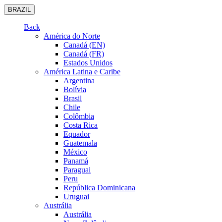
BRAZIL
Back
América do Norte
Canadá (EN)
Canadá (FR)
Estados Unidos
América Latina e Caribe
Argentina
Bolívia
Brasil
Chile
Colômbia
Costa Rica
Equador
Guatemala
México
Panamá
Paraguai
Peru
República Dominicana
Uruguai
Austrália
Austrália