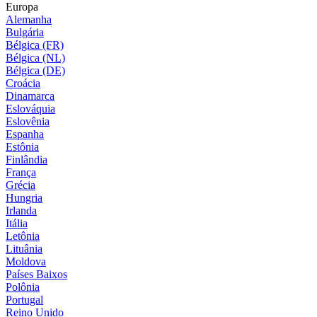
Europa
Alemanha
Bulgária
Bélgica (FR)
Bélgica (NL)
Bélgica (DE)
Croácia
Dinamarca
Eslováquia
Eslovênia
Espanha
Estônia
Finlândia
França
Grécia
Hungria
Irlanda
Itália
Letônia
Lituânia
Moldova
Países Baixos
Polônia
Portugal
Reino Unido