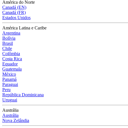
América do Norte
Canadá (EN)
Canadá (FR)
Estados Unidos
América Latina e Caribe
Argentina
Bolívia
Brasil
Chile
Colômbia
Costa Rica
Equador
Guatemala
México
Panamá
Paraguai
Peru
República Dominicana
Uruguai
Austrália
Austrália
Nova Zelândia