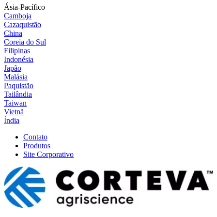
Ásia-Pacífico
Camboja
Cazaquistão
China
Coreia do Sul
Filipinas
Indonésia
Japão
Malásia
Paquistão
Tailândia
Taiwan
Vietnã
Índia
Contato
Produtos
Site Corporativo