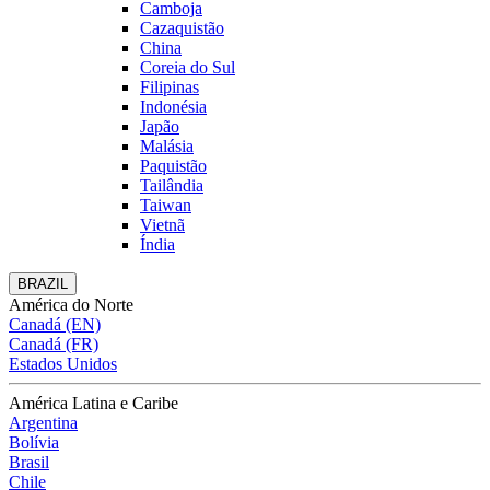
Camboja
Cazaquistão
China
Coreia do Sul
Filipinas
Indonésia
Japão
Malásia
Paquistão
Tailândia
Taiwan
Vietnã
Índia
BRAZIL
América do Norte
Canadá (EN)
Canadá (FR)
Estados Unidos
América Latina e Caribe
Argentina
Bolívia
Brasil
Chile