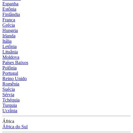
Espanha
Estônia
Finlândia
França
Grécia
Hungria
Irlanda
Itália
Letônia
Lituânia
Moldova
Países Baixos
Polônia
Portugal
Reino Unido
Romênia
Suécia
Sérvia
Tchéquia
Turquia
Ucrânia
África
África do Sul