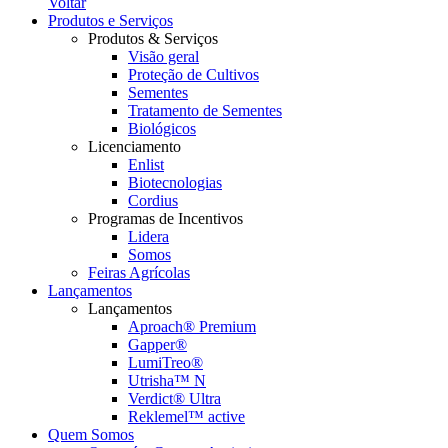
Voltar
Produtos e Serviços
Produtos & Serviços
Visão geral
Proteção de Cultivos
Sementes
Tratamento de Sementes
Biológicos
Licenciamento
Enlist
Biotecnologias
Cordius
Programas de Incentivos
Lidera
Somos
Feiras Agrícolas
Lançamentos
Lançamentos
Aproach® Premium
Gapper®
LumiTreo®
Utrisha™ N
Verdict® Ultra
Reklemel™ active
Quem Somos