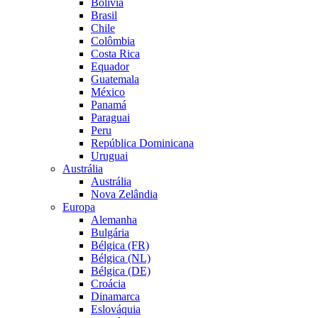
Bolívia
Brasil
Chile
Colômbia
Costa Rica
Equador
Guatemala
México
Panamá
Paraguai
Peru
República Dominicana
Uruguai
Austrália
Austrália
Nova Zelândia
Europa
Alemanha
Bulgária
Bélgica (FR)
Bélgica (NL)
Bélgica (DE)
Croácia
Dinamarca
Eslováquia