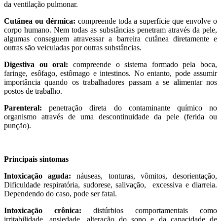
da ventilação pulmonar.
Cutânea ou dérmica:
compreende toda a superfície que envolve o
corpo humano. Nem todas as substâncias penetram através da pele,
algumas conseguem atravessar a barreira cutânea diretamente e
outras são veiculadas por outras substâncias.
Digestiva ou oral:
compreende o sistema formado pela boca,
faringe, esôfago, estômago e intestinos. No entanto, pode assumir
importância quando os trabalhadores passam a se alimentar nos
postos de trabalho.
Parenteral:
penetração direta do contaminante químico no
organismo através de uma descontinuidade da pele (ferida ou
punção).
Principais sintomas
Intoxicação aguda:
náuseas, tonturas, vômitos, desorientação,
Dificuldade respiratória, sudorese, salivação, excessiva e diarreia.
Dependendo do caso, pode ser fatal.
Intoxicação crônica:
distúrbios comportamentais como
irritabilidade, ansiedade, alteração do sono e da capacidade de