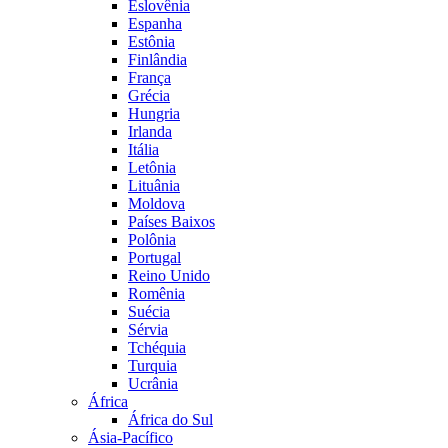
Eslovênia
Espanha
Estônia
Finlândia
França
Grécia
Hungria
Irlanda
Itália
Letônia
Lituânia
Moldova
Países Baixos
Polônia
Portugal
Reino Unido
Romênia
Suécia
Sérvia
Tchéquia
Turquia
Ucrânia
África
África do Sul
Ásia-Pacífico