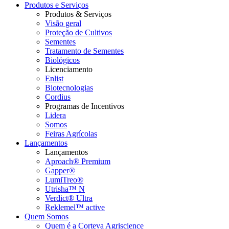
Produtos e Serviços
Produtos & Serviços
Visão geral
Proteção de Cultivos
Sementes
Tratamento de Sementes
Biológicos
Licenciamento
Enlist
Biotecnologias
Cordius
Programas de Incentivos
Lidera
Somos
Feiras Agrícolas
Lançamentos
Lançamentos
Aproach® Premium
Gapper®
LumiTreo®
Utrisha™ N
Verdict® Ultra
Reklemel™ active
Quem Somos
Quem é a Corteva Agriscience