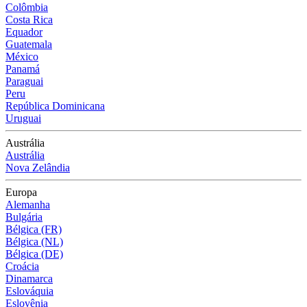
Colômbia
Costa Rica
Equador
Guatemala
México
Panamá
Paraguai
Peru
República Dominicana
Uruguai
Austrália
Austrália
Nova Zelândia
Europa
Alemanha
Bulgária
Bélgica (FR)
Bélgica (NL)
Bélgica (DE)
Croácia
Dinamarca
Eslováquia
Eslovênia