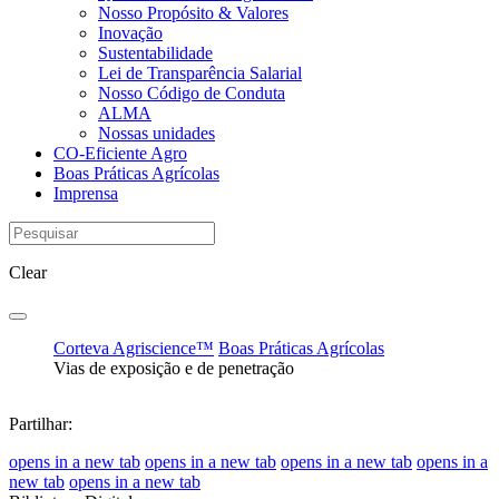
Nosso Propósito & Valores
Inovação
Sustentabilidade
Lei de Transparência Salarial
Nosso Código de Conduta
ALMA
Nossas unidades
CO-Eficiente Agro
Boas Práticas Agrícolas
Imprensa
Clear
Corteva Agriscience™
Boas Práticas Agrícolas
Vias de exposição e de penetração
Partilhar:
opens in a new tab
opens in a new tab
opens in a new tab
opens in a
new tab
opens in a new tab