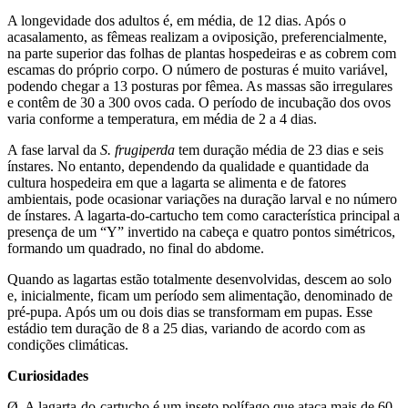
A longevidade dos adultos é, em média, de 12 dias. Após o
acasalamento, as fêmeas realizam a oviposição, preferencialmente,
na parte superior das folhas de plantas hospedeiras e as cobrem com
escamas do próprio corpo. O número de posturas é muito variável,
podendo chegar a 13 posturas por fêmea. As massas são irregulares
e contêm de 30 a 300 ovos cada. O período de incubação dos ovos
varia conforme a temperatura, em média de 2 a 4 dias.
A fase larval da
S. frugiperda
tem duração média de 23 dias e seis
ínstares. No entanto, dependendo da qualidade e quantidade da
cultura hospedeira em que a lagarta se alimenta e de fatores
ambientais, pode ocasionar variações na duração larval e no número
de ínstares. A lagarta-do-cartucho tem como característica principal a
presença de um “Y” invertido na cabeça e quatro pontos simétricos,
formando um quadrado, no final do abdome.
Quando as lagartas estão totalmente desenvolvidas, descem ao solo
e, inicialmente, ficam um período sem alimentação, denominado de
pré-pupa. Após um ou dois dias se transformam em pupas. Esse
estádio tem duração de 8 a 25 dias, variando de acordo com as
condições climáticas.
Curiosidades
Ø A lagarta-do-cartucho é um inseto polífago que ataca mais de 60