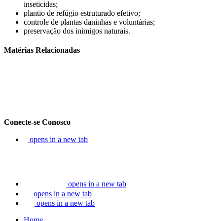
inseticidas;
plantio de refúgio estruturado efetivo;
controle de plantas daninhas e voluntárias;
preservação dos inimigos naturais.
Matérias Relacionadas
Conecte-se Conosco
opens in a new tab
opens in a new tab
opens in a new tab
opens in a new tab
Home