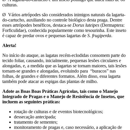
culturas.
Ø Vários artrópodes são considerados inimigos naturais da lagarta-
do-cartucho, auxiliando no controle biológico desta praga. Dentre
esses artrópodes benéficos, destaca-se
Dorus luteipes
(Dermaptera:
Forficulidae), conhecida popularmente como tesourinha. Este inseto
é capaz de predar ovos e pequenas lagartas de
S. frugiperda
.
Alerta!
No início do ataque, as lagatas recém-eclodidas consomem parte do
tecido foliar, causando, inicialmente, pequenas lesões circulares e
alongadas, e, a medida que as lagartas se tornam maiores, tais lesões
tornam-se grandes e alongadas, evoluindo para “buracos” nas
folhas, de grandes e diferentes formatos. Além disso, essa lagarta
também pode atacar as espigas das plantas de milho.
Adote as Boas Boas Práticas Agrícolas, tais como o Manejo
Integrado de Pragas e o Manejo de Resistência de Insetos, que
incluem as seguintes práticas:
rotação de culturas e de eventos biotecnológicos;
dessecação antecipada;
tratamento de sementes;
monitoramento de pragas e, caso necessário, a aplicação de