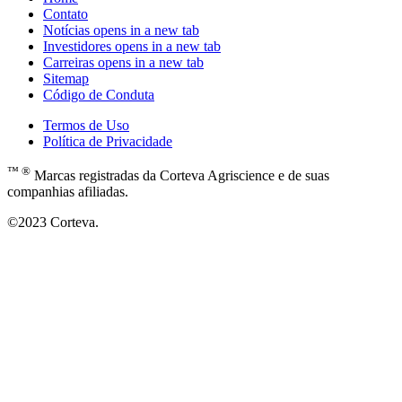
Contato
Notícias
opens in a new tab
Investidores
opens in a new tab
Carreiras
opens in a new tab
Sitemap
Código de Conduta
Termos de Uso
Política de Privacidade
™ ®
Marcas registradas da Corteva Agriscience e de suas
companhias afiliadas.
©2023 Corteva.