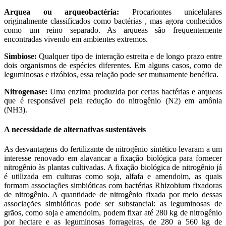
Arquea ou arqueobactéria:
Procariontes unicelulares
originalmente classificados como bactérias , mas agora conhecidos
como um reino separado. As arqueas são frequentemente
encontradas vivendo em ambientes extremos.
Simbiose:
Qualquer tipo de interação estreita e de longo prazo entre
dois organismos de espécies diferentes. Em alguns casos, como de
leguminosas e rizóbios, essa relação pode ser mutuamente benéfica.
Nitrogenase:
Uma enzima produzida por certas bactérias e arqueas
que é responsável pela redução do nitrogênio (N2) em amônia
(NH3).
A necessidade de alternativas sustentáveis
As desvantagens do fertilizante de nitrogênio sintético levaram a um
interesse renovado em alavancar a fixação biológica para fornecer
nitrogênio às plantas cultivadas. A fixação biológica de nitrogênio já
é utilizada em culturas como soja, alfafa e amendoim, as quais
formam associações simbióticas com bactérias Rhizobium fixadoras
de nitrogênio. A quantidade de nitrogênio fixada por meio dessas
associações simbióticas pode ser substancial: as leguminosas de
grãos, como soja e amendoim, podem fixar até 280 kg de nitrogênio
por hectare e as leguminosas forrageiras, de 280 a 560 kg de