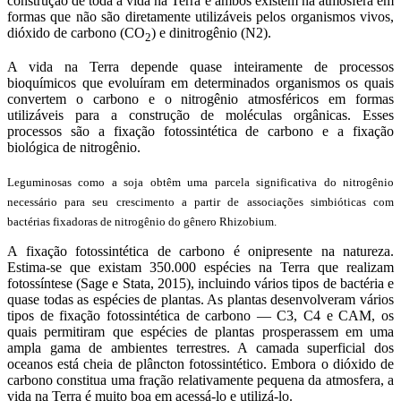
construção de toda a vida na Terra e ambos existem na atmosfera em
formas que não são diretamente utilizáveis pelos organismos vivos,
dióxido de carbono (CO
) e dinitrogênio (N2).
2
A vida na Terra depende quase inteiramente de processos
bioquímicos que evoluíram em determinados organismos os quais
convertem o carbono e o nitrogênio atmosféricos em formas
utilizáveis para a construção de moléculas orgânicas. Esses
processos são a fixação fotossintética de carbono e a fixação
biológica de nitrogênio.
Leguminosas como a soja obtêm uma parcela significativa do nitrogênio
necessário para seu crescimento a partir de associações simbióticas com
bactérias fixadoras de nitrogênio do gênero Rhizobium.
A fixação fotossintética de carbono é onipresente na natureza.
Estima-se que existam 350.000 espécies na Terra que realizam
fotossíntese (Sage e Stata, 2015), incluindo vários tipos de bactéria e
quase todas as espécies de plantas. As plantas desenvolveram vários
tipos de fixação fotossintética de carbono — C3, C4 e CAM, os
quais permitiram que espécies de plantas prosperassem em uma
ampla gama de ambientes terrestres. A camada superficial dos
oceanos está cheia de plâncton fotossintético. Embora o dióxido de
carbono constitua uma fração relativamente pequena da atmosfera, a
vida na Terra é muito boa em acessá-lo e utilizá-lo.