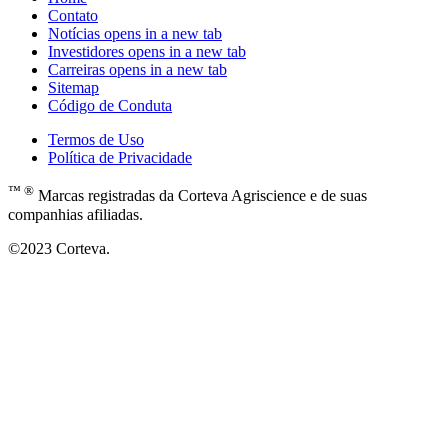
Contato
Notícias
opens in a new tab
Investidores
opens in a new tab
Carreiras
opens in a new tab
Sitemap
Código de Conduta
Termos de Uso
Política de Privacidade
™ ®
Marcas registradas da Corteva Agriscience e de suas
companhias afiliadas.
©2023 Corteva.