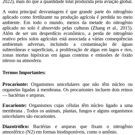
2022), mais do que a quantidade total produzida pela aviação global.
A outra principal desvantagem é que grande parte do nitrogênio
aplicado como fertilizante na produção agrícola é perdida no meio
ambiente. Em todo o mundo, menos da metade do nitrogênio
aplicado no solo é absorvido pelas culturas (Zhang et al., 2015).
Além de ser um desperdício econômico, a perda de nitrogênio
reativo pelos solos agrícolas está associada a várias consequências
ambientais adversas, incluindo a contaminação de águas
subterrâneas e superficiais, a proliferação de algas em lagos e rios,
zonas mortas hipóxicas em águas costeiras e emissões de óxido
nitroso na atmosfera.
Termos Importantes:
Procarionte:
Organismos unicelulares que não têm núcleo ou
organelas ligadas à membrana. Os procariontes incluem dois reinos
— bactérias e arqueas.
Eucarionte:
Organismos cujas células têm núcleo ligado a uma
membrana . Todos os animais, plantas, fungos e alguns organismos
unicelulares são eucariontes.
Diazotrófico:
Bactérias e arqueas que fixam o nitrogênio
atmosférico (N2) em formas biodisponíveis, como o amônio.