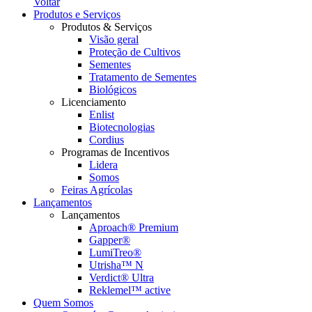
Voltar
Produtos e Serviços
Produtos & Serviços
Visão geral
Proteção de Cultivos
Sementes
Tratamento de Sementes
Biológicos
Licenciamento
Enlist
Biotecnologias
Cordius
Programas de Incentivos
Lidera
Somos
Feiras Agrícolas
Lançamentos
Lançamentos
Aproach® Premium
Gapper®
LumiTreo®
Utrisha™ N
Verdict® Ultra
Reklemel™ active
Quem Somos