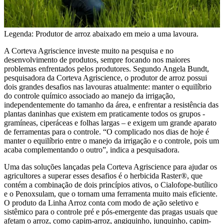
Legenda: Produtor de arroz abaixado em meio a uma lavoura.
A Corteva Agriscience investe muito na pesquisa e no
desenvolvimento de produtos, sempre focando nos maiores
problemas enfrentados pelos produtores. Segundo Angela Bundt,
pesquisadora da Corteva Agriscience, o produtor de arroz possui
dois grandes desafios nas lavouras atualmente: manter o equilíbrio
do controle químico associado ao manejo da irrigação,
independentemente do tamanho da área, e enfrentar a resistência das
plantas daninhas que existem em praticamente todos os grupos -
gramíneas, ciperáceas e folhas largas – e exigem um grande aparato
de ferramentas para o controle. “O complicado nos dias de hoje é
manter o equilíbrio entre o manejo da irrigação e o controle, pois um
acaba complementando o outro”, indica a pesquisadora.
Uma das soluções lançadas pela Corteva Agriscience para ajudar os
agricultores a superar esses desafios é o herbicida Raster®, que
contém a combinação de dois princípios ativos, o Cialofope-butílico
e o Penoxsulam, que o tornam uma ferramenta muito mais eficiente.
O produto da Linha Arroz conta com modo de ação seletivo e
sistêmico para o controle pré e pós-emergente das pragas usuais que
afetam o arroz, como capim-arroz, angiquinho, junquinho, capim-