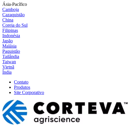
Ásia-Pacífico
Camboja
Cazaquistão
China
Coreia do Sul
Filipinas
Indonésia
Japão
Malásia
Paquistão
Tailândia
Taiwan
Vietnã
Índia
Contato
Produtos
Site Corporativo