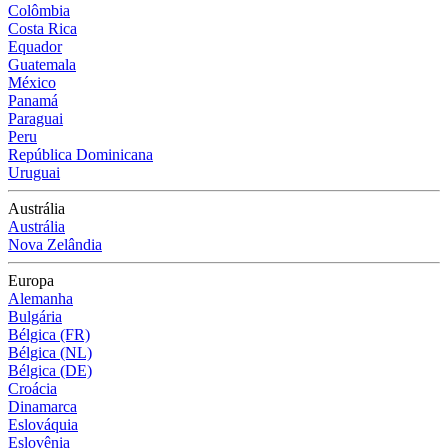
Colômbia
Costa Rica
Equador
Guatemala
México
Panamá
Paraguai
Peru
República Dominicana
Uruguai
Austrália
Austrália
Nova Zelândia
Europa
Alemanha
Bulgária
Bélgica (FR)
Bélgica (NL)
Bélgica (DE)
Croácia
Dinamarca
Eslováquia
Eslovênia