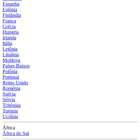
Espanha
Estônia
Finlândia
França
Grécia
Hungria
Irlanda
Itália
Letônia
Lituânia
Moldova
Países Baixos
Polônia
Portugal
Reino Unido
Romênia
Suécia
Sérvia
Tchéquia
Turquia
Ucrânia
África
África do Sul