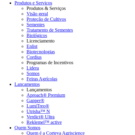
Produtos e Serviços
Produtos & Serviços
Visão geral
Proteção de Cultivos
Sementes
Tratamento de Sementes
Biológicos
Licenciamento
Enlist
Biotecnologias
Cordius
Programas de Incentivos
Lidera
Somos
Feiras Agrícolas
Lançamentos
Lançamentos
Aproach® Premium
Gapper®
LumiTreo®
Utrisha™ N
Verdict® Ultra
Reklemel™ active
Quem Somos
Quem é a Corteva Agriscience