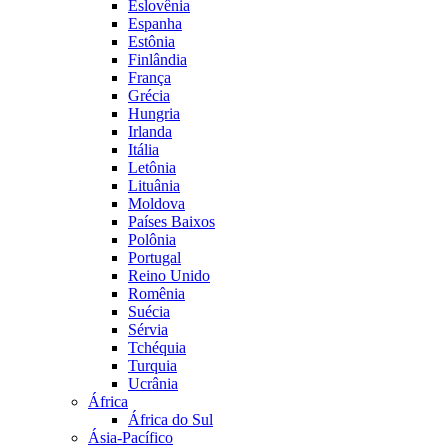
Eslovênia
Espanha
Estônia
Finlândia
França
Grécia
Hungria
Irlanda
Itália
Letônia
Lituânia
Moldova
Países Baixos
Polônia
Portugal
Reino Unido
Romênia
Suécia
Sérvia
Tchéquia
Turquia
Ucrânia
África
África do Sul
Ásia-Pacífico