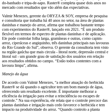
do-banhado e tripa-de-sapo. Raster® completa quase dois anos no
mercado com resultados que vão além das expectativas.
Valmir Menezes, gerente da ORYZA & SOY, empresa de pesquisa
e consultoria que trabalha há 40 anos no setor, na área de plantas
daninhas e manejo do arroz, afirma que trabalhou bastante tempo
com experimentos do Raster®, lançado em 2021. “É um produto
flexível em termos de espectro de plantas daninhas e de aplicação.
Ele pode controlar folha larga, gramíneas e outras, como capim-
arroz, ciperáceas e angiquinho, três daninhas principais nas lavouras
do Rio Grande do Sul”, observa. O gerente da consultoria tem visto
na região gaúcha que mais circula - litoral norte, depressão central e
litoral sul - um grande grau de satisfação dos usuários em relação
aos resultados obtidos no campo. “Estão todos contentes com a
lavoura limpa”, afirma.
Manejo da água
De acordo com Valmir Menezes, “a melhor atuação do herbicida
Raster® se dá quando o agricultor tem um bom manejo de água,
oferecendo um resultado excelente. É importante melhorar a
eficiência da irrigação para evitar a reincidência ou escapes de
controle.” Na sua experiência, ele relata que o controle precoce das
plantas daninhas e irrigação mais cedo favorece o herbicida e tem
impacto na produtividade do arroz. “Quando controlo a planta