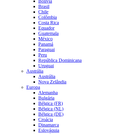
Bolívia
Brasil
Chile
Colômbia
Costa Rica
Equador
Guatemala
México
Panamá
Paraguai
Peru
República Dominicana
Uruguai
Austrália
Austrália
Nova Zelândia
Europa
Alemanha
Bulgária
Bélgica (FR)
Bélgica (NL)
Bélgica (DE)
Croácia
Dinamarca
Eslováquia