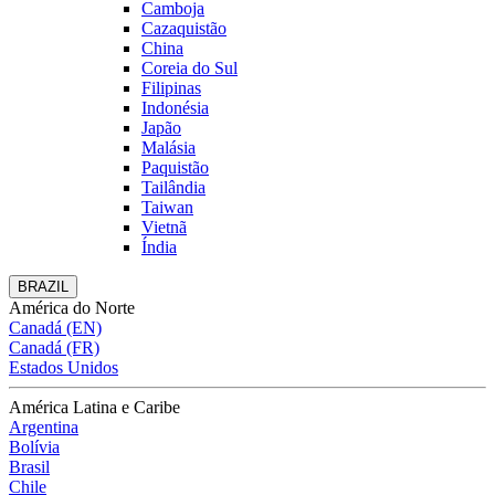
Camboja
Cazaquistão
China
Coreia do Sul
Filipinas
Indonésia
Japão
Malásia
Paquistão
Tailândia
Taiwan
Vietnã
Índia
BRAZIL
América do Norte
Canadá (EN)
Canadá (FR)
Estados Unidos
América Latina e Caribe
Argentina
Bolívia
Brasil
Chile