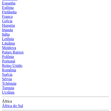
Espanha
Estônia
Finlândia
França
Grécia
Hungria
Irlanda
Itália
Letônia
Lituânia
Moldova
Países Baixos
Polônia
Portugal
Reino Unido
Romênia
Suécia
Sérvia
Tchéquia
Turquia
Ucrânia
África
África do Sul