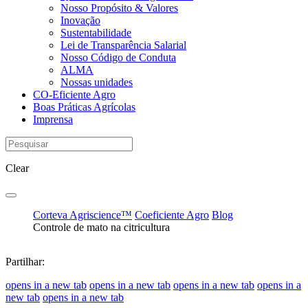
Nosso Propósito & Valores
Inovação
Sustentabilidade
Lei de Transparência Salarial
Nosso Código de Conduta
ALMA
Nossas unidades
CO-Eficiente Agro
Boas Práticas Agrícolas
Imprensa
Clear
Corteva Agriscience™
Coeficiente Agro
Blog
Controle de mato na citricultura
Partilhar:
opens in a new tab
opens in a new tab
opens in a new tab
opens in a
new tab
opens in a new tab