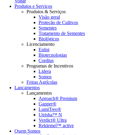
Voltar
Produtos e Serviços
Produtos & Serviços
Visão geral
Proteção de Cultivos
Sementes
Tratamento de Sementes
Biológicos
Licenciamento
Enlist
Biotecnologias
Cordius
Programas de Incentivos
Lidera
Somos
Feiras Agrícolas
Lançamentos
Lançamentos
Aproach® Premium
Gapper®
LumiTreo®
Utrisha™ N
Verdict® Ultra
Reklemel™ active
Quem Somos