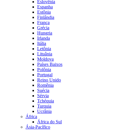
Eslovênia
Espanha
Estônia
Finlândia
França
Grécia
Hungria
Irlanda
Itália
Letônia
Lituânia
Moldova
Países Baixos
Polônia
Portugal
Reino Unido
Romênia
Suécia
Sérvia
Tchéquia
Turquia
Ucrânia
África
África do Sul
Ásia-Pacífico