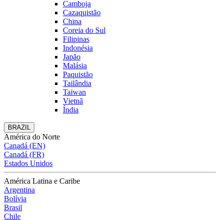
Camboja
Cazaquistão
China
Coreia do Sul
Filipinas
Indonésia
Japão
Malásia
Paquistão
Tailândia
Taiwan
Vietnã
Índia
BRAZIL
América do Norte
Canadá (EN)
Canadá (FR)
Estados Unidos
América Latina e Caribe
Argentina
Bolívia
Brasil
Chile