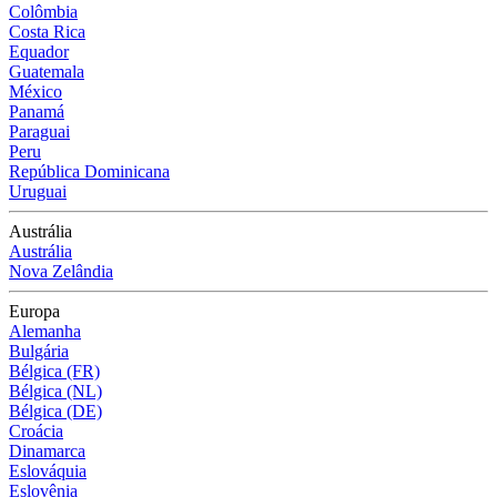
Colômbia
Costa Rica
Equador
Guatemala
México
Panamá
Paraguai
Peru
República Dominicana
Uruguai
Austrália
Austrália
Nova Zelândia
Europa
Alemanha
Bulgária
Bélgica (FR)
Bélgica (NL)
Bélgica (DE)
Croácia
Dinamarca
Eslováquia
Eslovênia