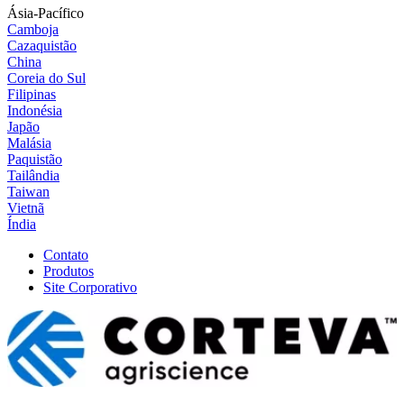
Ásia-Pacífico
Camboja
Cazaquistão
China
Coreia do Sul
Filipinas
Indonésia
Japão
Malásia
Paquistão
Tailândia
Taiwan
Vietnã
Índia
Contato
Produtos
Site Corporativo