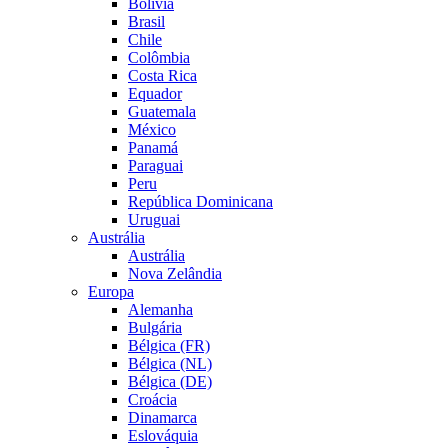
Bolívia
Brasil
Chile
Colômbia
Costa Rica
Equador
Guatemala
México
Panamá
Paraguai
Peru
República Dominicana
Uruguai
Austrália
Austrália
Nova Zelândia
Europa
Alemanha
Bulgária
Bélgica (FR)
Bélgica (NL)
Bélgica (DE)
Croácia
Dinamarca
Eslováquia