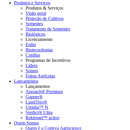
Produtos e Serviços
Produtos & Serviços
Visão geral
Proteção de Cultivos
Sementes
Tratamento de Sementes
Biológicos
Licenciamento
Enlist
Biotecnologias
Cordius
Programas de Incentivos
Lidera
Somos
Feiras Agrícolas
Lançamentos
Lançamentos
Aproach® Premium
Gapper®
LumiTreo®
Utrisha™ N
Verdict® Ultra
Reklemel™ active
Quem Somos
Quem é a Corteva Agriscience