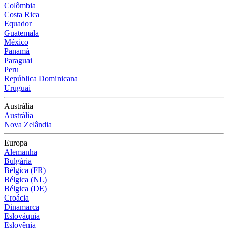
Colômbia
Costa Rica
Equador
Guatemala
México
Panamá
Paraguai
Peru
República Dominicana
Uruguai
Austrália
Austrália
Nova Zelândia
Europa
Alemanha
Bulgária
Bélgica (FR)
Bélgica (NL)
Bélgica (DE)
Croácia
Dinamarca
Eslováquia
Eslovênia