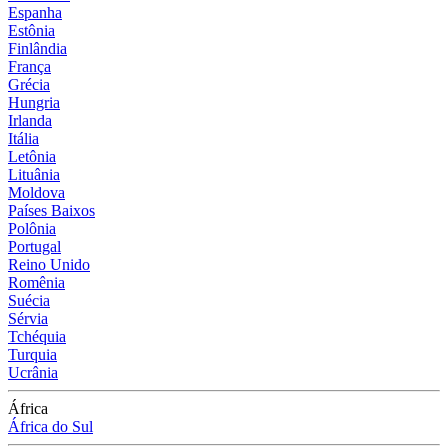
Espanha
Estônia
Finlândia
França
Grécia
Hungria
Irlanda
Itália
Letônia
Lituânia
Moldova
Países Baixos
Polônia
Portugal
Reino Unido
Romênia
Suécia
Sérvia
Tchéquia
Turquia
Ucrânia
África
África do Sul