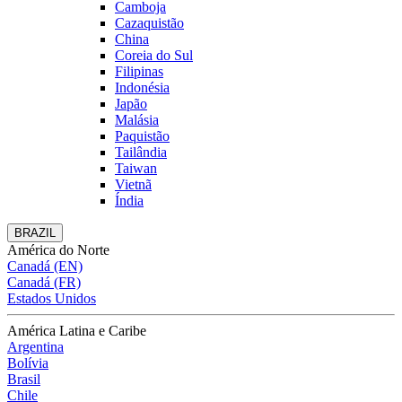
Camboja
Cazaquistão
China
Coreia do Sul
Filipinas
Indonésia
Japão
Malásia
Paquistão
Tailândia
Taiwan
Vietnã
Índia
BRAZIL
América do Norte
Canadá (EN)
Canadá (FR)
Estados Unidos
América Latina e Caribe
Argentina
Bolívia
Brasil
Chile