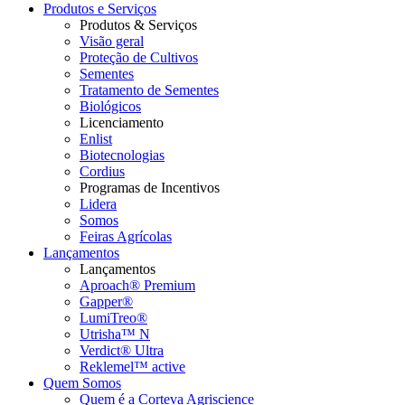
Produtos e Serviços
Produtos & Serviços
Visão geral
Proteção de Cultivos
Sementes
Tratamento de Sementes
Biológicos
Licenciamento
Enlist
Biotecnologias
Cordius
Programas de Incentivos
Lidera
Somos
Feiras Agrícolas
Lançamentos
Lançamentos
Aproach® Premium
Gapper®
LumiTreo®
Utrisha™ N
Verdict® Ultra
Reklemel™ active
Quem Somos
Quem é a Corteva Agriscience