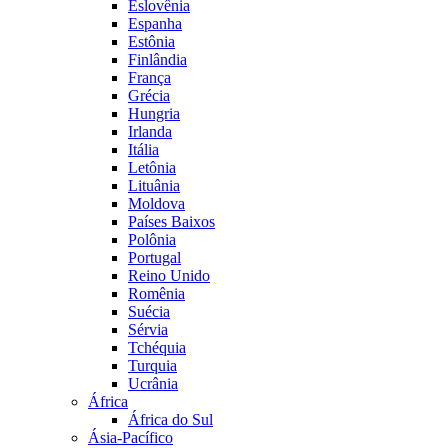
Eslovênia
Espanha
Estônia
Finlândia
França
Grécia
Hungria
Irlanda
Itália
Letônia
Lituânia
Moldova
Países Baixos
Polônia
Portugal
Reino Unido
Romênia
Suécia
Sérvia
Tchéquia
Turquia
Ucrânia
África
África do Sul
Ásia-Pacífico