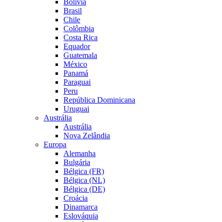
Bolívia
Brasil
Chile
Colômbia
Costa Rica
Equador
Guatemala
México
Panamá
Paraguai
Peru
República Dominicana
Uruguai
Austrália
Austrália
Nova Zelândia
Europa
Alemanha
Bulgária
Bélgica (FR)
Bélgica (NL)
Bélgica (DE)
Croácia
Dinamarca
Eslováquia