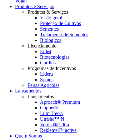
Voltar
Produtos e Serviços
Produtos & Serviços
Visão geral
Proteção de Cultivos
Sementes
Tratamento de Sementes
Biológicos
Licenciamento
Enlist
Biotecnologias
Cordius
Programas de Incentivos
Lidera
Somos
Feiras Agrícolas
Lançamentos
Lançamentos
Aproach® Premium
Gapper®
LumiTreo®
Utrisha™ N
Verdict® Ultra
Reklemel™ active
Quem Somos