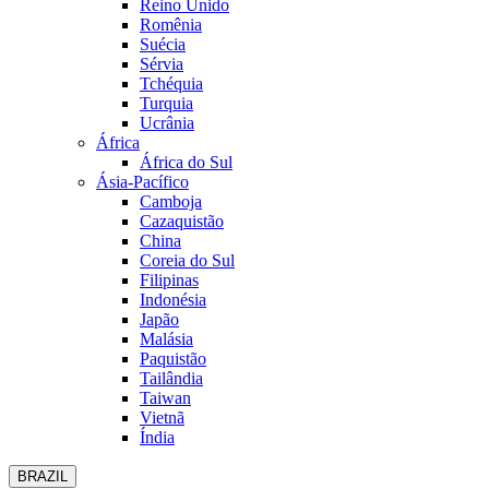
Reino Unido
Romênia
Suécia
Sérvia
Tchéquia
Turquia
Ucrânia
África
África do Sul
Ásia-Pacífico
Camboja
Cazaquistão
China
Coreia do Sul
Filipinas
Indonésia
Japão
Malásia
Paquistão
Tailândia
Taiwan
Vietnã
Índia
BRAZIL