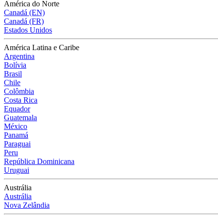
América do Norte
Canadá (EN)
Canadá (FR)
Estados Unidos
América Latina e Caribe
Argentina
Bolívia
Brasil
Chile
Colômbia
Costa Rica
Equador
Guatemala
México
Panamá
Paraguai
Peru
República Dominicana
Uruguai
Austrália
Austrália
Nova Zelândia