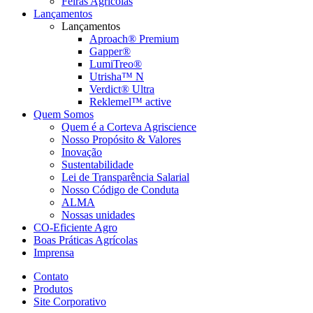
Feiras Agrícolas
Lançamentos
Lançamentos
Aproach® Premium
Gapper®
LumiTreo®
Utrisha™ N
Verdict® Ultra
Reklemel™ active
Quem Somos
Quem é a Corteva Agriscience
Nosso Propósito & Valores
Inovação
Sustentabilidade
Lei de Transparência Salarial
Nosso Código de Conduta
ALMA
Nossas unidades
CO-Eficiente Agro
Boas Práticas Agrícolas
Imprensa
Contato
Produtos
Site Corporativo