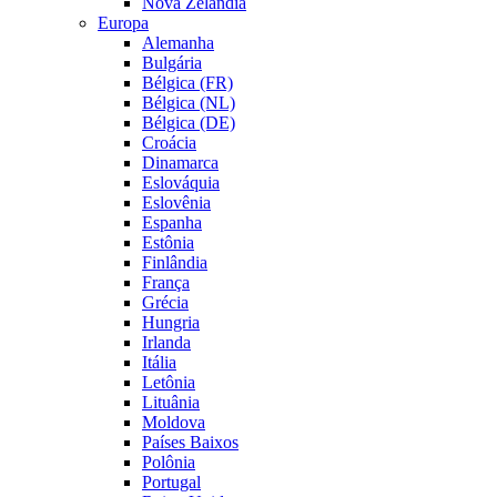
Nova Zelândia
Europa
Alemanha
Bulgária
Bélgica (FR)
Bélgica (NL)
Bélgica (DE)
Croácia
Dinamarca
Eslováquia
Eslovênia
Espanha
Estônia
Finlândia
França
Grécia
Hungria
Irlanda
Itália
Letônia
Lituânia
Moldova
Países Baixos
Polônia
Portugal