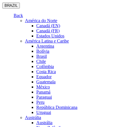
BRAZIL
Back
América do Norte
Canadá (EN)
Canadá (FR)
Estados Unidos
América Latina e Caribe
Argentina
Bolívia
Brasil
Chile
Colômbia
Costa Rica
Equador
Guatemala
México
Panamá
Paraguai
Peru
República Dominicana
Uruguai
Austrália
Austrália