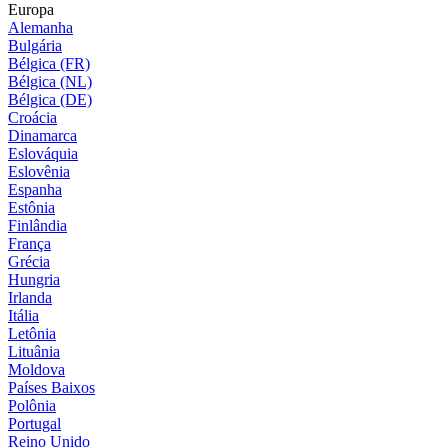
Europa
Alemanha
Bulgária
Bélgica (FR)
Bélgica (NL)
Bélgica (DE)
Croácia
Dinamarca
Eslováquia
Eslovênia
Espanha
Estônia
Finlândia
França
Grécia
Hungria
Irlanda
Itália
Letônia
Lituânia
Moldova
Países Baixos
Polônia
Portugal
Reino Unido