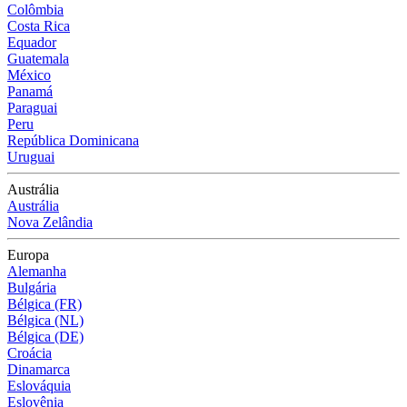
Colômbia
Costa Rica
Equador
Guatemala
México
Panamá
Paraguai
Peru
República Dominicana
Uruguai
Austrália
Austrália
Nova Zelândia
Europa
Alemanha
Bulgária
Bélgica (FR)
Bélgica (NL)
Bélgica (DE)
Croácia
Dinamarca
Eslováquia
Eslovênia