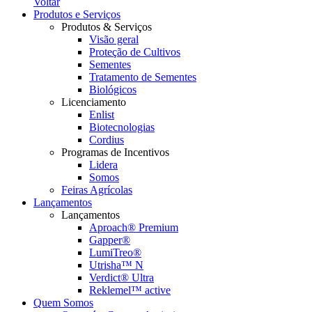
Voltar
Produtos e Serviços
Produtos & Serviços
Visão geral
Proteção de Cultivos
Sementes
Tratamento de Sementes
Biológicos
Licenciamento
Enlist
Biotecnologias
Cordius
Programas de Incentivos
Lidera
Somos
Feiras Agrícolas
Lançamentos
Lançamentos
Aproach® Premium
Gapper®
LumiTreo®
Utrisha™ N
Verdict® Ultra
Reklemel™ active
Quem Somos