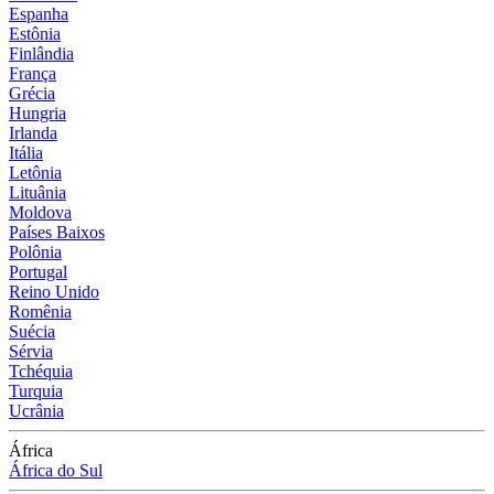
Espanha
Estônia
Finlândia
França
Grécia
Hungria
Irlanda
Itália
Letônia
Lituânia
Moldova
Países Baixos
Polônia
Portugal
Reino Unido
Romênia
Suécia
Sérvia
Tchéquia
Turquia
Ucrânia
África
África do Sul