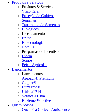
Produtos e Serviços
Produtos & Serviços
Visão geral
Proteção de Cultivos
Sementes
Tratamento de Sementes
Biológicos
Licenciamento
Enlist
Biotecnologias
Cordius
Programas de Incentivos
Lidera
Somos
Feiras Agrícolas
Lançamentos
Lançamentos
Aproach® Premium
Gapper®
LumiTreo®
Utrisha™ N
Verdict® Ultra
Reklemel™ active
Quem Somos
Quem é a Corteva Agriscience