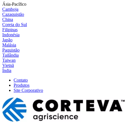
Ásia-Pacífico
Camboja
Cazaquistão
China
Coreia do Sul
Filipinas
Indonésia
Japão
Malásia
Paquistão
Tailândia
Taiwan
Vietnã
Índia
Contato
Produtos
Site Corporativo