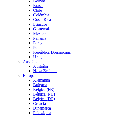
Bolívia
Brasil
Chile
Colômbia
Costa Rica
Equador
Guatemala
México
Panamá
Paraguai
Peru
República Dominicana
Uruguai
Austrália
Austrália
Nova Zelândia
Europa
Alemanha
Bulgária
Bélgica (FR)
Bélgica (NL)
Bélgica (DE)
Croácia
Dinamarca
Eslováquia