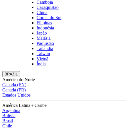
Camboja
Cazaquistão
China
Coreia do Sul
Filipinas
Indonésia
Japão
Malásia
Paquistão
Tailândia
Taiwan
Vietnã
Índia
BRAZIL
América do Norte
Canadá (EN)
Canadá (FR)
Estados Unidos
América Latina e Caribe
Argentina
Bolívia
Brasil
Chile