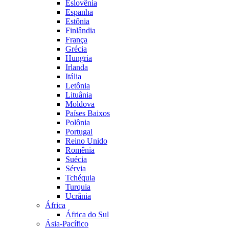
Eslovênia
Espanha
Estônia
Finlândia
França
Grécia
Hungria
Irlanda
Itália
Letônia
Lituânia
Moldova
Países Baixos
Polônia
Portugal
Reino Unido
Romênia
Suécia
Sérvia
Tchéquia
Turquia
Ucrânia
África
África do Sul
Ásia-Pacífico