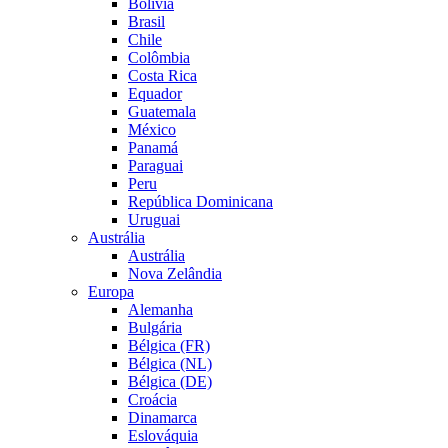
Bolívia
Brasil
Chile
Colômbia
Costa Rica
Equador
Guatemala
México
Panamá
Paraguai
Peru
República Dominicana
Uruguai
Austrália
Austrália
Nova Zelândia
Europa
Alemanha
Bulgária
Bélgica (FR)
Bélgica (NL)
Bélgica (DE)
Croácia
Dinamarca
Eslováquia