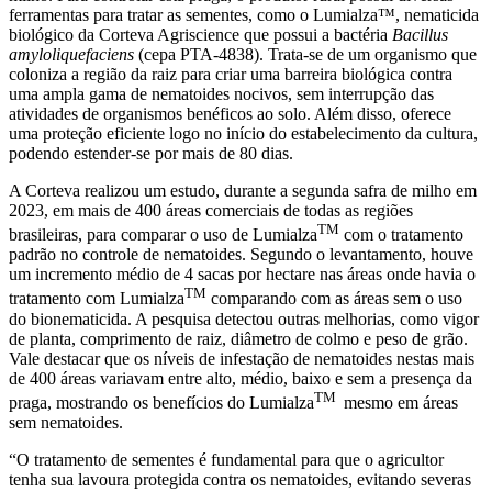
ferramentas para tratar as sementes, como o Lumialza™, nematicida
biológico da Corteva Agriscience que possui a bactéria
Bacillus
amyloliquefaciens
(cepa PTA-4838). Trata-se de um organismo que
coloniza a região da raiz para criar uma barreira biológica contra
uma ampla gama de nematoides nocivos, sem interrupção das
atividades de organismos benéficos ao solo. Além disso, oferece
uma proteção eficiente logo no início do estabelecimento da cultura,
podendo estender-se por mais de 80 dias.
A Corteva realizou um estudo, durante a segunda safra de milho em
2023, em mais de 400 áreas comerciais de todas as regiões
TM
brasileiras, para comparar o uso de Lumialza
com o tratamento
padrão no controle de nematoides. Segundo o levantamento, houve
um incremento médio de 4 sacas por hectare nas áreas onde havia o
TM
tratamento com Lumialza
comparando com as áreas sem o uso
do bionematicida. A pesquisa detectou outras melhorias, como vigor
de planta, comprimento de raiz, diâmetro de colmo e peso de grão.
Vale destacar que os níveis de infestação de nematoides nestas mais
de 400 áreas variavam entre alto, médio, baixo e sem a presença da
TM
praga, mostrando os benefícios do Lumialza
mesmo em áreas
sem nematoides.
“O tratamento de sementes é fundamental para que o agricultor
tenha sua lavoura protegida contra os nematoides, evitando severas