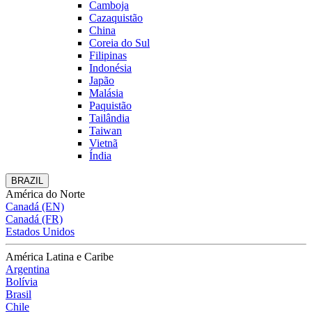
Camboja
Cazaquistão
China
Coreia do Sul
Filipinas
Indonésia
Japão
Malásia
Paquistão
Tailândia
Taiwan
Vietnã
Índia
BRAZIL
América do Norte
Canadá (EN)
Canadá (FR)
Estados Unidos
América Latina e Caribe
Argentina
Bolívia
Brasil
Chile