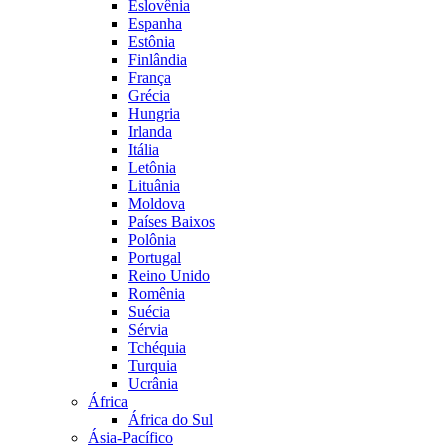
Eslovênia
Espanha
Estônia
Finlândia
França
Grécia
Hungria
Irlanda
Itália
Letônia
Lituânia
Moldova
Países Baixos
Polônia
Portugal
Reino Unido
Romênia
Suécia
Sérvia
Tchéquia
Turquia
Ucrânia
África
África do Sul
Ásia-Pacífico