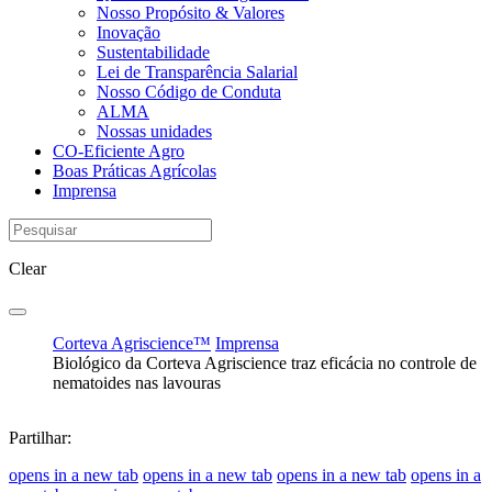
Nosso Propósito & Valores
Inovação
Sustentabilidade
Lei de Transparência Salarial
Nosso Código de Conduta
ALMA
Nossas unidades
CO-Eficiente Agro
Boas Práticas Agrícolas
Imprensa
Clear
Corteva Agriscience™
Imprensa
Biológico da Corteva Agriscience traz eficácia no controle de
nematoides nas lavouras
Partilhar:
opens in a new tab
opens in a new tab
opens in a new tab
opens in a