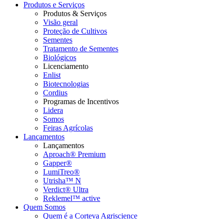
Produtos e Serviços
Produtos & Serviços
Visão geral
Proteção de Cultivos
Sementes
Tratamento de Sementes
Biológicos
Licenciamento
Enlist
Biotecnologias
Cordius
Programas de Incentivos
Lidera
Somos
Feiras Agrícolas
Lançamentos
Lançamentos
Aproach® Premium
Gapper®
LumiTreo®
Utrisha™ N
Verdict® Ultra
Reklemel™ active
Quem Somos
Quem é a Corteva Agriscience