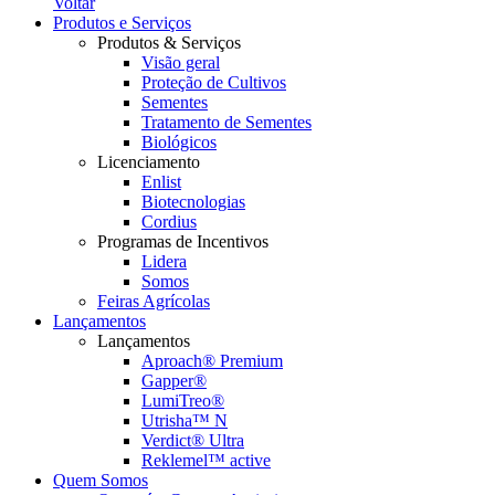
Voltar
Produtos e Serviços
Produtos & Serviços
Visão geral
Proteção de Cultivos
Sementes
Tratamento de Sementes
Biológicos
Licenciamento
Enlist
Biotecnologias
Cordius
Programas de Incentivos
Lidera
Somos
Feiras Agrícolas
Lançamentos
Lançamentos
Aproach® Premium
Gapper®
LumiTreo®
Utrisha™ N
Verdict® Ultra
Reklemel™ active
Quem Somos