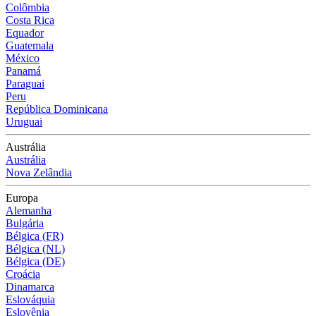
Colômbia
Costa Rica
Equador
Guatemala
México
Panamá
Paraguai
Peru
República Dominicana
Uruguai
Austrália
Austrália
Nova Zelândia
Europa
Alemanha
Bulgária
Bélgica (FR)
Bélgica (NL)
Bélgica (DE)
Croácia
Dinamarca
Eslováquia
Eslovênia