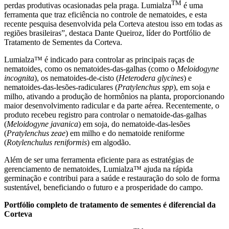
TM
perdas produtivas ocasionadas pela praga. Lumialza
é uma
ferramenta que traz eficiência no controle de nematoides, e esta
recente pesquisa desenvolvida pela Corteva atestou isso em todas as
regiões brasileiras”, destaca Dante Queiroz, líder do Portfólio de
Tratamento de Sementes da Corteva.
Lumialza™ é indicado para controlar as principais raças de
nematoides, como os nematoides-das-galhas (como o
Meloidogyne
incognita
), os nematoides-de-cisto (
Heterodera glycines
) e
nematoides-das-lesões-radiculares (
Pratylenchus spp
), em soja e
milho, ativando a produção de hormônios na planta, proporcionando
maior desenvolvimento radicular e da parte aérea. Recentemente, o
produto recebeu registro para controlar o nematoide-das-galhas
(
Meloidogyne javanica
) em soja, do nematoide-das-lesões
(
Pratylenchus zeae
) em milho e do nematoide reniforme
(
Rotylenchulus reniformis
) em algodão.
Além de ser uma ferramenta eficiente para as estratégias de
gerenciamento de nematoides, Lumialza™ ajuda na rápida
germinação e contribui para a saúde e restauração do solo de forma
sustentável, beneficiando o futuro e a prosperidade do campo.
Portfólio completo de tratamento de sementes é diferencial da
Corteva