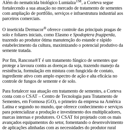
TM
Além do nematicida biológico Lumialza
, a Corteva segue
fortalecendo a sua atuação no mercado de tratamento de sementes
com ampliação de portfólio, serviços e infraestrutura industrial aos
parceiros comerciais.
®
O inseticida Dermacor
oferece controle das principais pragas de
solo e foliares iniciais, como Elasmo e
Spodoptera frugiperda
,
trazendo ao produtor ótima manutenção do estande e rápido
estabelecimento da cultura, maximizando o potencial produtivo da
semente tratada.
Por fim, Rancona®T é um tratamento fúngico de sementes que
protege a lavoura contra as doenças da soja, trazendo manejo da
resistência, formulação em mistura com fungicida de contato,
ingrediente ativo com amplo espectro de ação e alta eficácia no
controle de fungos de semente e de solo.
Para fortalecer sua atuação em tratamento de sementes, a Corteva
conta com o CSAT – Centro de Tecnologia para Tratamento de
Sementes, em Formosa (GO), o primeiro da empresa na América
Latina e segundo no mundo, que oferece conhecimento e serviços
para potencializar a produção e investimento dos multiplicadores,
marcas internas e produtores. O CSAT foi projetado com os mais
avançados equipamentos do setor, fomentando o desenvolvimento
de aplicações alinhadas com as necessidades do produtor rural