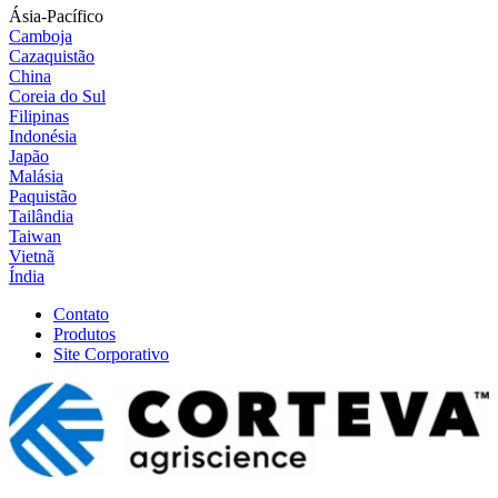
Ásia-Pacífico
Camboja
Cazaquistão
China
Coreia do Sul
Filipinas
Indonésia
Japão
Malásia
Paquistão
Tailândia
Taiwan
Vietnã
Índia
Contato
Produtos
Site Corporativo