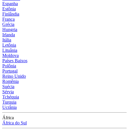
Espanha
Estônia
Finlândia
França
Grécia
Hungria
Irlanda
Itália
Letônia
Lituânia
Moldova
Países Baixos
Polônia
Portugal
Reino Unido
Romênia
Suécia
Sérvia
Tchéquia
Turquia
Ucrânia
África
África do Sul