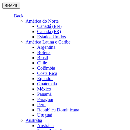
BRAZIL
Back
América do Norte
Canadá (EN)
Canadá (FR)
Estados Unidos
América Latina e Caribe
Argentina
Bolívia
Brasil
Chile
Colômbia
Costa Rica
Equador
Guatemala
México
Panamá
Paraguai
Peru
República Dominicana
Uruguai
Austrália
Austrália