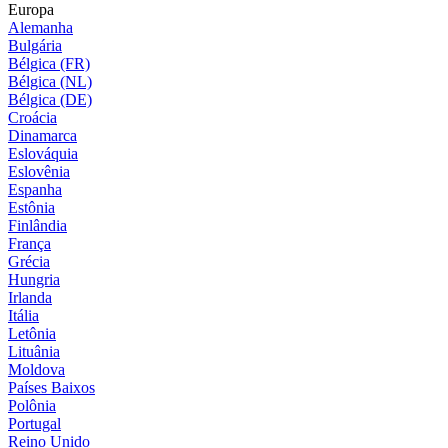
Europa
Alemanha
Bulgária
Bélgica (FR)
Bélgica (NL)
Bélgica (DE)
Croácia
Dinamarca
Eslováquia
Eslovênia
Espanha
Estônia
Finlândia
França
Grécia
Hungria
Irlanda
Itália
Letônia
Lituânia
Moldova
Países Baixos
Polônia
Portugal
Reino Unido