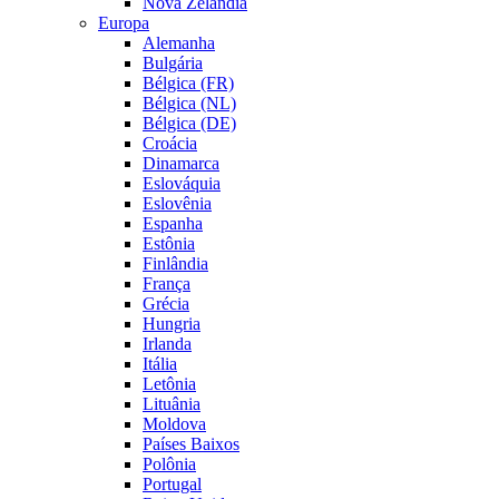
Nova Zelândia
Europa
Alemanha
Bulgária
Bélgica (FR)
Bélgica (NL)
Bélgica (DE)
Croácia
Dinamarca
Eslováquia
Eslovênia
Espanha
Estônia
Finlândia
França
Grécia
Hungria
Irlanda
Itália
Letônia
Lituânia
Moldova
Países Baixos
Polônia
Portugal