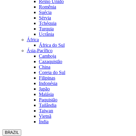
Reino Unido
Romênia
Suécia
Sérvia
Tchéquia
Turquia
Ucrânia
África
África do Sul
Ásia-Pacífico
Camboja
Cazaquistão
China
Coreia do Sul
Filipinas
Indonésia
Japão
Malásia
Paquistão
Tailândia
Taiwan
Vietnã
Índia
BRAZIL