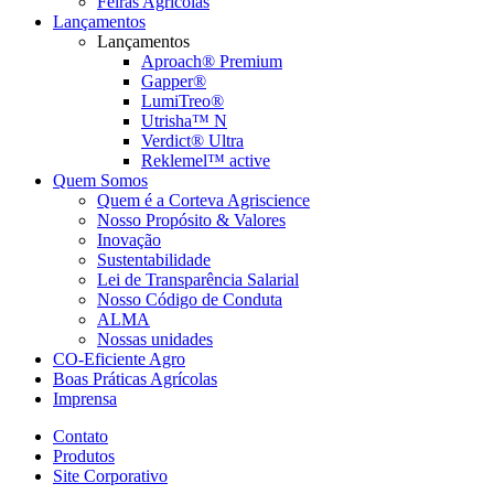
Feiras Agrícolas
Lançamentos
Lançamentos
Aproach® Premium
Gapper®
LumiTreo®
Utrisha™ N
Verdict® Ultra
Reklemel™ active
Quem Somos
Quem é a Corteva Agriscience
Nosso Propósito & Valores
Inovação
Sustentabilidade
Lei de Transparência Salarial
Nosso Código de Conduta
ALMA
Nossas unidades
CO-Eficiente Agro
Boas Práticas Agrícolas
Imprensa
Contato
Produtos
Site Corporativo