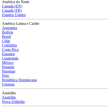
América do Norte
Canadá (EN)
Canadá (FR)
Estados Unidos
América Latina e Caribe
Argentina
Bolívia
Brasil
Chile
Colômbia
Costa Rica
Equador
Guatemala
México
Panamá
Paraguai
Peru
República Dominicana
Uruguai
Austrália
Austrália
Nova Zelândia