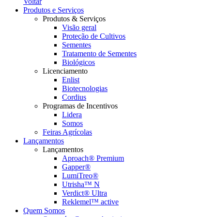
Voltar
Produtos e Serviços
Produtos & Serviços
Visão geral
Proteção de Cultivos
Sementes
Tratamento de Sementes
Biológicos
Licenciamento
Enlist
Biotecnologias
Cordius
Programas de Incentivos
Lidera
Somos
Feiras Agrícolas
Lançamentos
Lançamentos
Aproach® Premium
Gapper®
LumiTreo®
Utrisha™ N
Verdict® Ultra
Reklemel™ active
Quem Somos