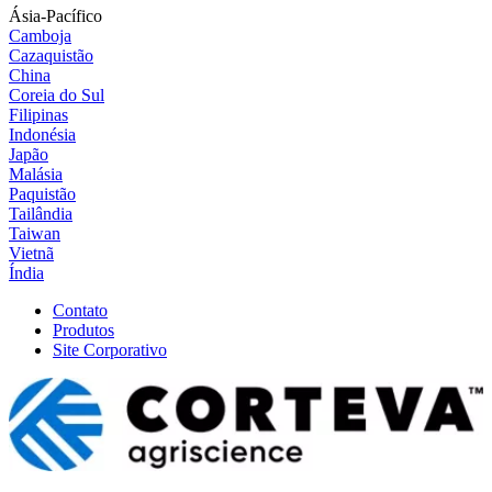
Ásia-Pacífico
Camboja
Cazaquistão
China
Coreia do Sul
Filipinas
Indonésia
Japão
Malásia
Paquistão
Tailândia
Taiwan
Vietnã
Índia
Contato
Produtos
Site Corporativo