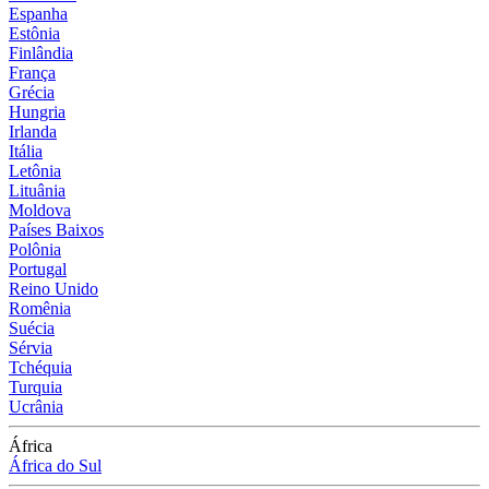
Espanha
Estônia
Finlândia
França
Grécia
Hungria
Irlanda
Itália
Letônia
Lituânia
Moldova
Países Baixos
Polônia
Portugal
Reino Unido
Romênia
Suécia
Sérvia
Tchéquia
Turquia
Ucrânia
África
África do Sul