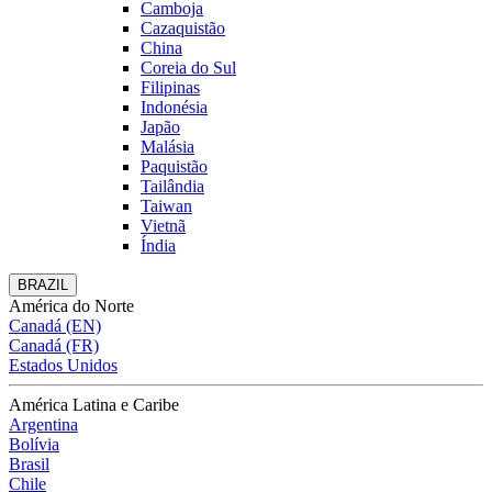
Camboja
Cazaquistão
China
Coreia do Sul
Filipinas
Indonésia
Japão
Malásia
Paquistão
Tailândia
Taiwan
Vietnã
Índia
BRAZIL
América do Norte
Canadá (EN)
Canadá (FR)
Estados Unidos
América Latina e Caribe
Argentina
Bolívia
Brasil
Chile