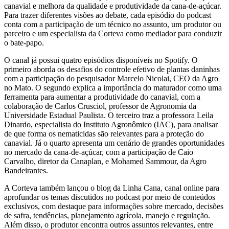
canavial e melhora da qualidade e produtividade da cana-de-açúcar.
Para trazer diferentes visões ao debate, cada episódio do podcast
conta com a participação de um técnico no assunto, um produtor ou
parceiro e um especialista da Corteva como mediador para conduzir
o bate-papo.
O canal já possui quatro episódios disponíveis no Spotify. O
primeiro aborda os desafios do controle efetivo de plantas daninhas
com a participação do pesquisador Marcelo Nicolai, CEO da Agro
no Mato. O segundo explica a importância do maturador como uma
ferramenta para aumentar a produtividade do canavial, com a
colaboração de Carlos Crusciol, professor de Agronomia da
Universidade Estadual Paulista. O terceiro traz a professora Leila
Dinardo, especialista do Instituto Agronômico (IAC), para analisar
de que forma os nematicidas são relevantes para a proteção do
canavial. Já o quarto apresenta um cenário de grandes oportunidades
no mercado da cana-de-açúcar, com a participação de Caio
Carvalho, diretor da Canaplan, e Mohamed Sammour, da Agro
Bandeirantes.
A Corteva também lançou o blog da Linha Cana, canal online para
aprofundar os temas discutidos no podcast por meio de conteúdos
exclusivos, com destaque para informações sobre mercado, decisões
de safra, tendências, planejamento agrícola, manejo e regulação.
Além disso, o produtor encontra outros assuntos relevantes, entre