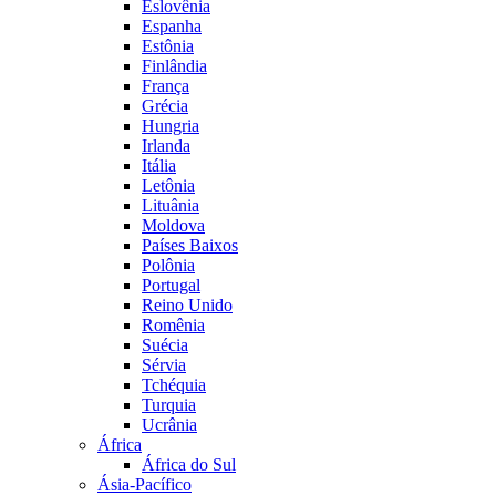
Eslovênia
Espanha
Estônia
Finlândia
França
Grécia
Hungria
Irlanda
Itália
Letônia
Lituânia
Moldova
Países Baixos
Polônia
Portugal
Reino Unido
Romênia
Suécia
Sérvia
Tchéquia
Turquia
Ucrânia
África
África do Sul
Ásia-Pacífico