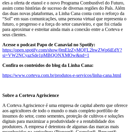
eles a oferta de etanol e o novo Programa Combustível do Futuro,
assim como histórias de sucesso de diversas regiões do País. Além
das duas novas plataformas, a Linha Cana conta com o reforço da
“Sol” em suas comunicações, uma persona virtual que representa o
futuro, o progresso e a força do setor canavieiro, e que foi criada
para aproximar e estreitar ainda mais a conexão entre a Corteva e
seus clientes.
Acesse o podcast Papo de Canavial no Spotify:
https://open.spotify.com/show/0mElzZyMQFL2hwZWp6iEdY?
si=VW2NCyazSde1pMBQONXMOw&nd=1
Confira os conteúdos do blog da Linha Cana:
https://www.corteva.com.br/produtos-e-servicos/linha-cana.html
Sobre a Corteva Agriscience
A Corteva Agriscience é uma empresa de capital aberto que oferece
aos agricultores de todo o mundo o mais completo portfólio de
insumos do setor, como sementes, proteção de cultivos e soluções
digitais para maximizar a produtividade e a rentabilidade dos
produtores. A empresa é detentora de algumas das marcas mais
reconhecidas na agricultura (Pioneer®, Granular®, Brevant®