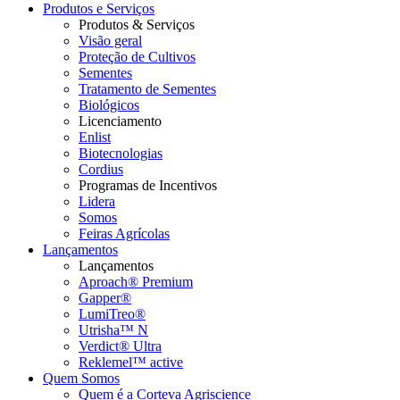
Produtos e Serviços
Produtos & Serviços
Visão geral
Proteção de Cultivos
Sementes
Tratamento de Sementes
Biológicos
Licenciamento
Enlist
Biotecnologias
Cordius
Programas de Incentivos
Lidera
Somos
Feiras Agrícolas
Lançamentos
Lançamentos
Aproach® Premium
Gapper®
LumiTreo®
Utrisha™ N
Verdict® Ultra
Reklemel™ active
Quem Somos
Quem é a Corteva Agriscience