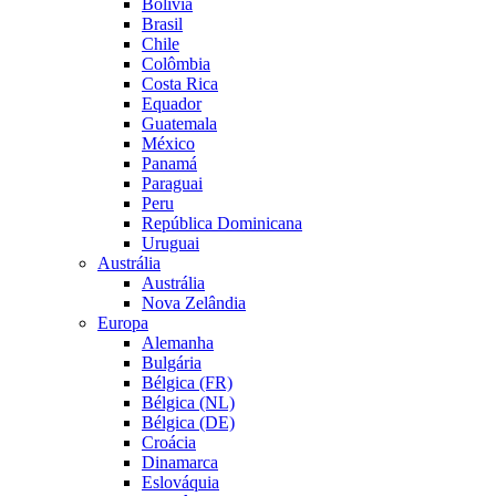
Bolívia
Brasil
Chile
Colômbia
Costa Rica
Equador
Guatemala
México
Panamá
Paraguai
Peru
República Dominicana
Uruguai
Austrália
Austrália
Nova Zelândia
Europa
Alemanha
Bulgária
Bélgica (FR)
Bélgica (NL)
Bélgica (DE)
Croácia
Dinamarca
Eslováquia