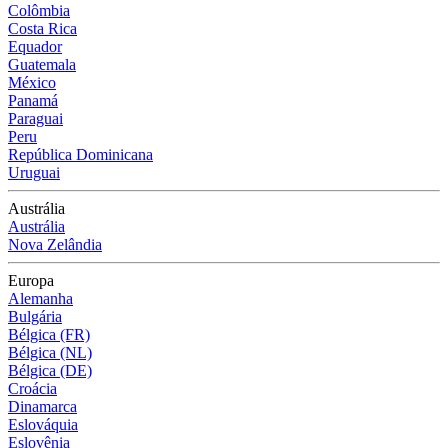
Colômbia
Costa Rica
Equador
Guatemala
México
Panamá
Paraguai
Peru
República Dominicana
Uruguai
Austrália
Austrália
Nova Zelândia
Europa
Alemanha
Bulgária
Bélgica (FR)
Bélgica (NL)
Bélgica (DE)
Croácia
Dinamarca
Eslováquia
Eslovênia