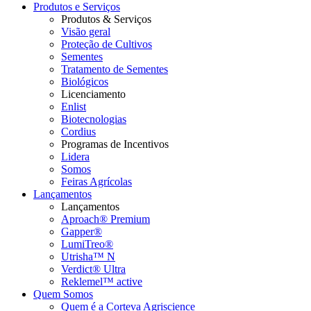
Produtos e Serviços
Produtos & Serviços
Visão geral
Proteção de Cultivos
Sementes
Tratamento de Sementes
Biológicos
Licenciamento
Enlist
Biotecnologias
Cordius
Programas de Incentivos
Lidera
Somos
Feiras Agrícolas
Lançamentos
Lançamentos
Aproach® Premium
Gapper®
LumiTreo®
Utrisha™ N
Verdict® Ultra
Reklemel™ active
Quem Somos
Quem é a Corteva Agriscience