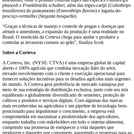
phaseoli
e
Frankliniella schultzei
, além das tripes-carijó (
Caliothrips
brasiliensis
) do prateamento (
Enneothrips flavens
) e lagarta-do-
pescoço-vermelho (
Stegasta bosquella
)
“Graças a técnicas de manejo e controle de pragas e doenças que
afetam o amendoim, a expansão da produção é uma realidade no
Brasil. O inseticida da Corteva chega para ajudar o produtor a
controlar as invasoras comuns ao grão”, finaliza Scott.
Sobre a Corteva
A Corteva, Inc. (NYSE: CTVA) é uma empresa global de capital
aberto e 100% agrícola que combina inovação líder do setor,
elevado envolvimento com o cliente e execução operacional para
fornecer soluções lucrativas para os desafios agrícolas mais urgentes
do mundo. A Corteva gera preferência de mercado vantajosa por
meio de sua estratégia de distribuição exclusiva, junto com seu mix
equilibrado e globalmente diversificado de sementes, proteção de
cultivos e produtos e serviços digitais. Com algumas das marcas
mais reconhecidas na agricultura e um pipeline de tecnologia bem-
posicionado para impulsionar o crescimento, a empresa está
comprometida em maximizar a produtividade dos agricultores,
enquanto trabalha com stakeholders em todo o sistema alimentar,
cumprindo sua promessa de enriquecer a vida daqueles que
produzem e daqueles que consomem, garantindo o progresso para as