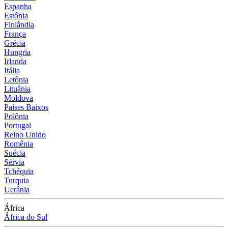
Espanha
Estônia
Finlândia
França
Grécia
Hungria
Irlanda
Itália
Letônia
Lituânia
Moldova
Países Baixos
Polônia
Portugal
Reino Unido
Romênia
Suécia
Sérvia
Tchéquia
Turquia
Ucrânia
África
África do Sul