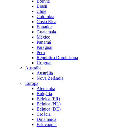
Bolívia
Brasil
Chile
Colômbia
Costa Rica
Equador
Guatemala
México
Panamá
Paraguai
Peru
República Dominicana
Uruguai
Austrália
Austrália
Nova Zelândia
Europa
Alemanha
Bulgária
Bélgica (FR)
Bélgica (NL)
Bélgica (DE)
Croácia
Dinamarca
Eslováquia