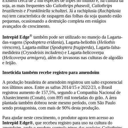
Existem cerca de 2 mil espécies de tripes no mundo e, na cultura da
soja, as mais frequentes são
Caliothrips phaseoli, Caliothrips
braziliensis e Frankliniella schultzei.
Já a rachiplusia (
Rachiplusia
nu
) tem característica de raspagem das folhas da soja quando estão
pequenas, ocasionando a destruição completa em estágios
avançados de crescimento.
®
Intrepid Edge
também pode ser utilizado no manejo da Lagarta-
das-vagens (
Spodoptera eridania
), Lagarta-heliothis (
Heliothis
virescens
), Lagarta-militar (
Spodoptera frugiperda
), Lagarta-falsa-
medideira (
Crysodeixis includens
) e Lagarta-helicoverpa
(
Helicoverpa armigera
), além de invasoras nas culturas de algodão
e feijão.
Inseticida também recebe registro para amendoim
A produção brasileira de amendoim registrou um salto exponencial
nos últimos anos. Entre as safras 2014/15 e 2022/23, o Brasil
registrou aumento de 157,5%, segundo a Companhia Nacional de
Abastecimento (Conab), com 895 mil toneladas do grão. A área
plantada também dobrou neste mesmo período, com São Paulo
sendo protagonista, com mais de 90% desta produção.
Para ajudar neste crescimento, o produtor agora tem acesso ao
Intrepid Edge®
, que recebeu registro para uso na cultura do
amendoim, onde o produto controla tripes das espécies
Caliothrips