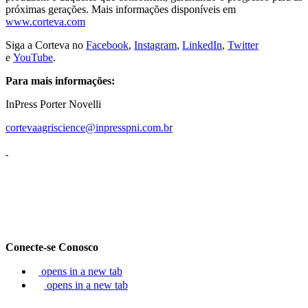
próximas gerações. Mais informações disponíveis em
www.corteva.com
Siga a Corteva no
Facebook
,
Instagram
,
LinkedIn
,
Twitter
e
YouTube
.
Para mais informações:
InPress Porter Novelli
cortevaagriscience@inpresspni.com.br
Conecte-se Conosco
opens in a new tab
opens in a new tab