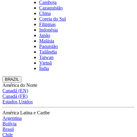
Camboja
Cazaquistão
China
Coreia do Sul
Filipinas
Indonésia
Japão
Malásia
Paquistão
Tailândia
Taiwan
Vietnã
Índia
BRAZIL
América do Norte
Canadá (EN)
Canadá (FR)
Estados Unidos
América Latina e Caribe
Argentina
Bolívia
Brasil
Chile