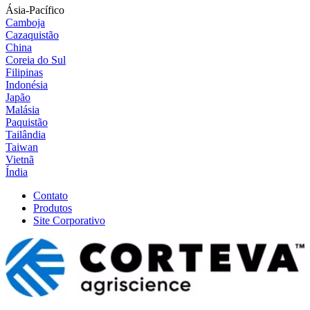
Ásia-Pacífico
Camboja
Cazaquistão
China
Coreia do Sul
Filipinas
Indonésia
Japão
Malásia
Paquistão
Tailândia
Taiwan
Vietnã
Índia
Contato
Produtos
Site Corporativo