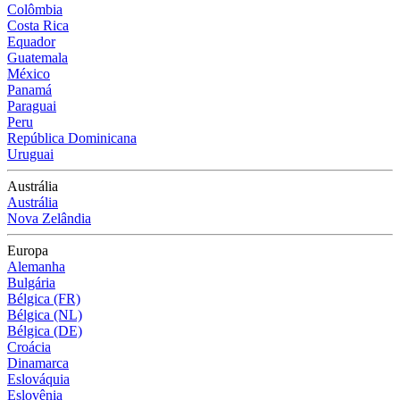
Colômbia
Costa Rica
Equador
Guatemala
México
Panamá
Paraguai
Peru
República Dominicana
Uruguai
Austrália
Austrália
Nova Zelândia
Europa
Alemanha
Bulgária
Bélgica (FR)
Bélgica (NL)
Bélgica (DE)
Croácia
Dinamarca
Eslováquia
Eslovênia