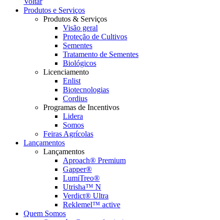
Voltar
Produtos e Serviços
Produtos & Serviços
Visão geral
Proteção de Cultivos
Sementes
Tratamento de Sementes
Biológicos
Licenciamento
Enlist
Biotecnologias
Cordius
Programas de Incentivos
Lidera
Somos
Feiras Agrícolas
Lançamentos
Lançamentos
Aproach® Premium
Gapper®
LumiTreo®
Utrisha™ N
Verdict® Ultra
Reklemel™ active
Quem Somos