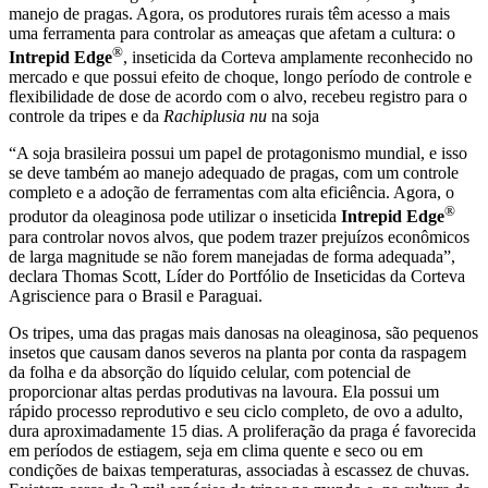
manejo de pragas. Agora, os produtores rurais têm acesso a mais
uma ferramenta para controlar as ameaças que afetam a cultura: o
®
Intrepid Edge
, inseticida da Corteva amplamente reconhecido no
mercado e que possui efeito de choque, longo período de controle e
flexibilidade de dose de acordo com o alvo, recebeu registro para o
controle da tripes e da
Rachiplusia nu
na soja
“A soja brasileira possui um papel de protagonismo mundial, e isso
se deve também ao manejo adequado de pragas, com um controle
completo e a adoção de ferramentas com alta eficiência. Agora, o
®
produtor da oleaginosa pode utilizar o inseticida
Intrepid Edge
para controlar novos alvos, que podem trazer prejuízos econômicos
de larga magnitude se não forem manejadas de forma adequada”,
declara Thomas Scott, Líder do Portfólio de Inseticidas da Corteva
Agriscience para o Brasil e Paraguai.
Os tripes, uma das pragas mais danosas na oleaginosa, são pequenos
insetos que causam danos severos na planta por conta da raspagem
da folha e da absorção do líquido celular, com potencial de
proporcionar altas perdas produtivas na lavoura. Ela possui um
rápido processo reprodutivo e seu ciclo completo, de ovo a adulto,
dura aproximadamente 15 dias. A proliferação da praga é favorecida
em períodos de estiagem, seja em clima quente e seco ou em
condições de baixas temperaturas, associadas à escassez de chuvas.