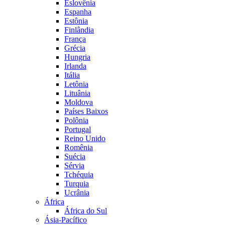
Eslovênia
Espanha
Estônia
Finlândia
França
Grécia
Hungria
Irlanda
Itália
Letônia
Lituânia
Moldova
Países Baixos
Polônia
Portugal
Reino Unido
Romênia
Suécia
Sérvia
Tchéquia
Turquia
Ucrânia
África
África do Sul
Ásia-Pacífico