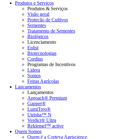
Produtos e Serviços
Produtos & Serviços
Visão geral
Proteção de Cultivos
Sementes
Tratamento de Sementes
Biológicos
Licenciamento
Enlist
Biotecnologias
Cordius
Programas de Incentivos
Lidera
Somos
Feiras Agrícolas
Lançamentos
Lançamentos
Aproach® Premium
Gapper®
LumiTreo®
Utrisha™ N
Verdict® Ultra
Reklemel™ active
Quem Somos
Quem é a Corteva Agriscience