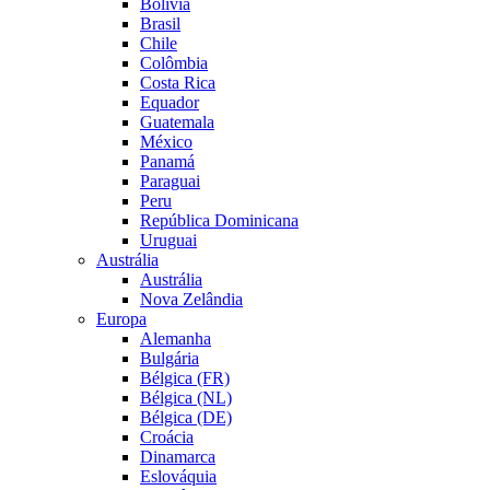
Bolívia
Brasil
Chile
Colômbia
Costa Rica
Equador
Guatemala
México
Panamá
Paraguai
Peru
República Dominicana
Uruguai
Austrália
Austrália
Nova Zelândia
Europa
Alemanha
Bulgária
Bélgica (FR)
Bélgica (NL)
Bélgica (DE)
Croácia
Dinamarca
Eslováquia