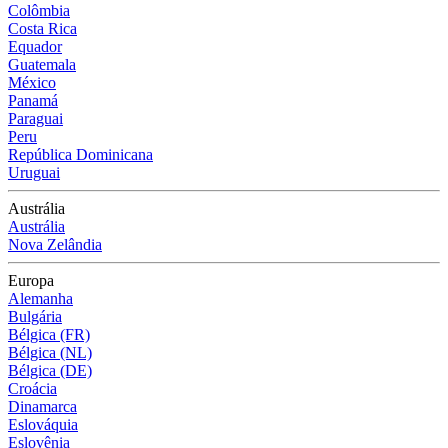
Colômbia
Costa Rica
Equador
Guatemala
México
Panamá
Paraguai
Peru
República Dominicana
Uruguai
Austrália
Austrália
Nova Zelândia
Europa
Alemanha
Bulgária
Bélgica (FR)
Bélgica (NL)
Bélgica (DE)
Croácia
Dinamarca
Eslováquia
Eslovênia