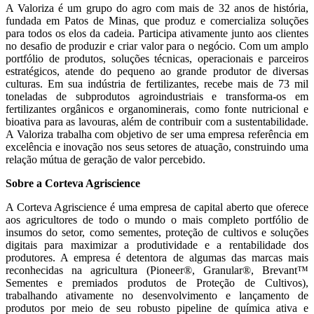
A Valoriza é um grupo do agro com mais de 32 anos de história,
fundada em Patos de Minas, que produz e comercializa soluções
para todos os elos da cadeia. Participa ativamente junto aos clientes
no desafio de produzir e criar valor para o negócio. Com um amplo
portfólio de produtos, soluções técnicas, operacionais e parceiros
estratégicos, atende do pequeno ao grande produtor de diversas
culturas. Em sua indústria de fertilizantes, recebe mais de 73 mil
toneladas de subprodutos agroindustriais e transforma-os em
fertilizantes orgânicos e organominerais, como fonte nutricional e
bioativa para as lavouras, além de contribuir com a sustentabilidade.
A Valoriza trabalha com objetivo de ser uma empresa referência em
excelência e inovação nos seus setores de atuação, construindo uma
relação mútua de geração de valor percebido.
Sobre a Corteva Agriscience
A Corteva Agriscience é uma empresa de capital aberto que oferece
aos agricultores de todo o mundo o mais completo portfólio de
insumos do setor, como sementes, proteção de cultivos e soluções
digitais para maximizar a produtividade e a rentabilidade dos
produtores. A empresa é detentora de algumas das marcas mais
reconhecidas na agricultura (Pioneer®, Granular®, Brevant™
Sementes e premiados produtos de Proteção de Cultivos),
trabalhando ativamente no desenvolvimento e lançamento de
produtos por meio de seu robusto pipeline de química ativa e