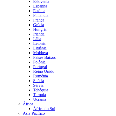
Eslovênia
Espanha
Estônia
Finlândia
França
Grécia
Hungria
Irlanda
Itália
Letônia
Lituânia
Moldova
Países Baixos
Polônia
Portugal
Reino Unido
Romênia
Suécia
Sérvia
Tchéquia
Turquia
Ucrânia
África
África do Sul
Ásia-Pacífico