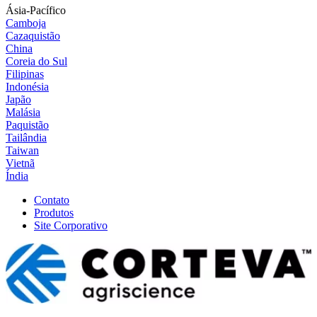
Ásia-Pacífico
Camboja
Cazaquistão
China
Coreia do Sul
Filipinas
Indonésia
Japão
Malásia
Paquistão
Tailândia
Taiwan
Vietnã
Índia
Contato
Produtos
Site Corporativo