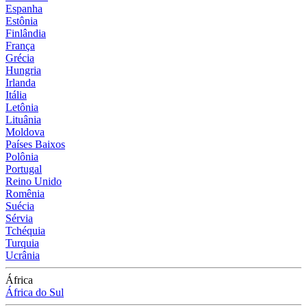
Espanha
Estônia
Finlândia
França
Grécia
Hungria
Irlanda
Itália
Letônia
Lituânia
Moldova
Países Baixos
Polônia
Portugal
Reino Unido
Romênia
Suécia
Sérvia
Tchéquia
Turquia
Ucrânia
África
África do Sul