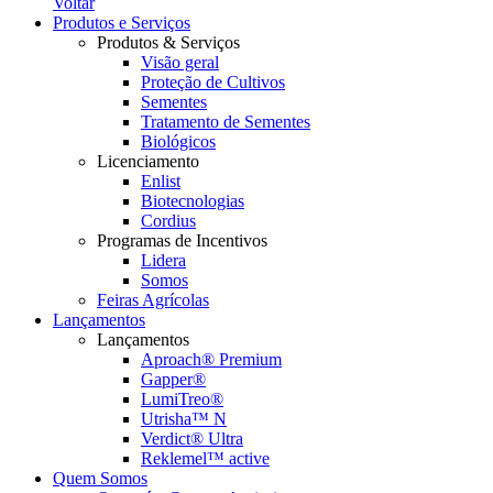
Voltar
Produtos e Serviços
Produtos & Serviços
Visão geral
Proteção de Cultivos
Sementes
Tratamento de Sementes
Biológicos
Licenciamento
Enlist
Biotecnologias
Cordius
Programas de Incentivos
Lidera
Somos
Feiras Agrícolas
Lançamentos
Lançamentos
Aproach® Premium
Gapper®
LumiTreo®
Utrisha™ N
Verdict® Ultra
Reklemel™ active
Quem Somos