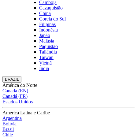
Camboja
Cazaquistão
China
Coreia do Sul
Filipinas
Indonésia
Japão
Malásia
Paquistão
Tailândia
Taiwan
Vietnã
Índia
BRAZIL
América do Norte
Canadá (EN)
Canadá (FR)
Estados Unidos
América Latina e Caribe
Argentina
Bolívia
Brasil
Chile