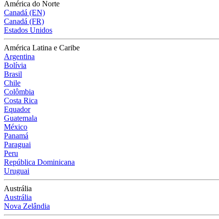
América do Norte
Canadá (EN)
Canadá (FR)
Estados Unidos
América Latina e Caribe
Argentina
Bolívia
Brasil
Chile
Colômbia
Costa Rica
Equador
Guatemala
México
Panamá
Paraguai
Peru
República Dominicana
Uruguai
Austrália
Austrália
Nova Zelândia