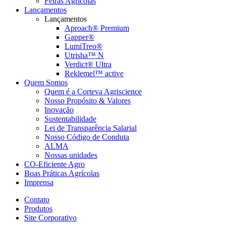
Feiras Agrícolas
Lançamentos
Lançamentos
Aproach® Premium
Gapper®
LumiTreo®
Utrisha™ N
Verdict® Ultra
Reklemel™ active
Quem Somos
Quem é a Corteva Agriscience
Nosso Propósito & Valores
Inovação
Sustentabilidade
Lei de Transparência Salarial
Nosso Código de Conduta
ALMA
Nossas unidades
CO-Eficiente Agro
Boas Práticas Agrícolas
Imprensa
Contato
Produtos
Site Corporativo