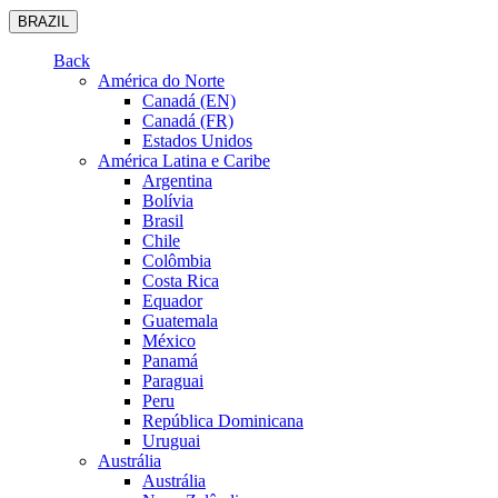
BRAZIL
Back
América do Norte
Canadá (EN)
Canadá (FR)
Estados Unidos
América Latina e Caribe
Argentina
Bolívia
Brasil
Chile
Colômbia
Costa Rica
Equador
Guatemala
México
Panamá
Paraguai
Peru
República Dominicana
Uruguai
Austrália
Austrália