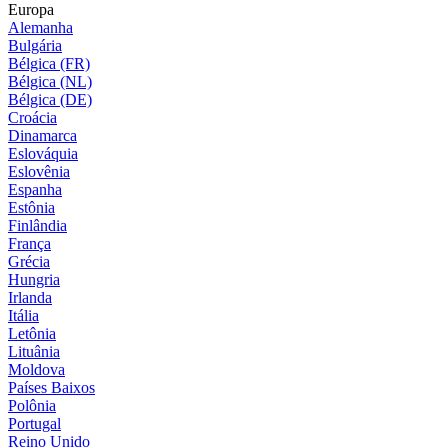
Europa
Alemanha
Bulgária
Bélgica (FR)
Bélgica (NL)
Bélgica (DE)
Croácia
Dinamarca
Eslováquia
Eslovênia
Espanha
Estônia
Finlândia
França
Grécia
Hungria
Irlanda
Itália
Letônia
Lituânia
Moldova
Países Baixos
Polônia
Portugal
Reino Unido