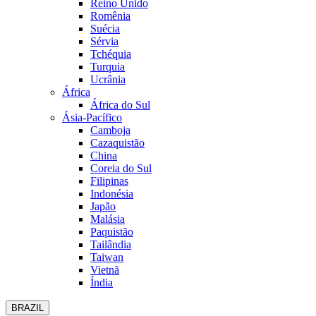
Reino Unido
Romênia
Suécia
Sérvia
Tchéquia
Turquia
Ucrânia
África
África do Sul
Ásia-Pacífico
Camboja
Cazaquistão
China
Coreia do Sul
Filipinas
Indonésia
Japão
Malásia
Paquistão
Tailândia
Taiwan
Vietnã
Índia
BRAZIL