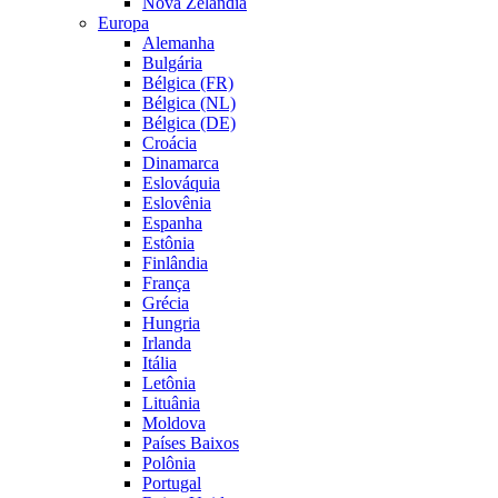
Nova Zelândia
Europa
Alemanha
Bulgária
Bélgica (FR)
Bélgica (NL)
Bélgica (DE)
Croácia
Dinamarca
Eslováquia
Eslovênia
Espanha
Estônia
Finlândia
França
Grécia
Hungria
Irlanda
Itália
Letônia
Lituânia
Moldova
Países Baixos
Polônia
Portugal