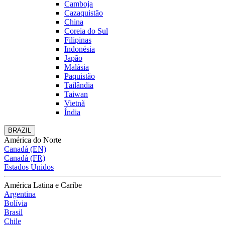
Camboja
Cazaquistão
China
Coreia do Sul
Filipinas
Indonésia
Japão
Malásia
Paquistão
Tailândia
Taiwan
Vietnã
Índia
BRAZIL
América do Norte
Canadá (EN)
Canadá (FR)
Estados Unidos
América Latina e Caribe
Argentina
Bolívia
Brasil
Chile