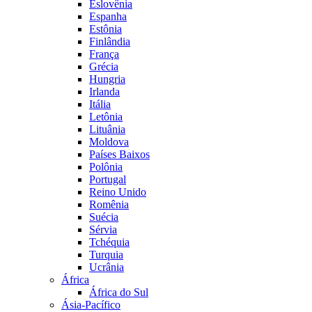
Eslovênia
Espanha
Estônia
Finlândia
França
Grécia
Hungria
Irlanda
Itália
Letônia
Lituânia
Moldova
Países Baixos
Polônia
Portugal
Reino Unido
Romênia
Suécia
Sérvia
Tchéquia
Turquia
Ucrânia
África
África do Sul
Ásia-Pacífico