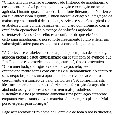
"Chuck tem um extenso e comprovado histórico de impulsionar o
crescimento rentável por meio da inovação e execução no setor
agrícola. Durante quase uma década de forte liderança na Nutrien e
em sua antecessora Agrium, Chuck liderou a criação e integração da
maior empresa mundial de insumos, serviços e soluções agrícolas e
estabeleceu uma cultura baseada em um claro compromisso com a
excelência operacional e o avanço de soluções agrícolas
sustentáveis. Nosso Conselho está confiante de que ele é o líder
certo para impulsionar o nosso forte crescimento futuro e gerar um
valor significativo para os acionistas a curto e longo prazo".
"A Corteva se estabeleceu como a principal empresa de tecnologia
agrícola global e estou entusiasmado em seguir com os avanços que
Jim Collins e esta excelente equipe geraram", disse o executivo.
"Com uma tradição inigualável de inovação, relações
excepcionalmente fortes com clientes e sustentabilidade no centro de
seus negócios, temos uma oportunidade incrível de acelerar o
crescimento e a criação de valor da Corteva". A companhia está
idealmente preparada para conduzir a transformação da agricultura,
ajudando os agricultores a se tornarem mais produtivos e
sustentáveis e nos permitindo alimentar uma população crescente
enquanto encontramos novas maneiras de proteger o planeta. Mal
posso esperar para começar".
Page acrescentou: "Em nome de Corteva e de toda a nossa diretoria,