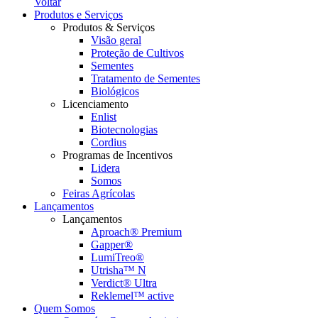
Voltar
Produtos e Serviços
Produtos & Serviços
Visão geral
Proteção de Cultivos
Sementes
Tratamento de Sementes
Biológicos
Licenciamento
Enlist
Biotecnologias
Cordius
Programas de Incentivos
Lidera
Somos
Feiras Agrícolas
Lançamentos
Lançamentos
Aproach® Premium
Gapper®
LumiTreo®
Utrisha™ N
Verdict® Ultra
Reklemel™ active
Quem Somos