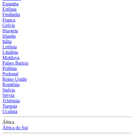
Espanha
Estônia
Finlândia
França
Grécia
Hungria
Irlanda
Itália
Letônia
Lituânia
Moldova
Países Baixos
Polônia
Portugal
Reino Unido
Romênia
Suécia
Sérvia
Tchéquia
Turquia
Ucrânia
África
África do Sul