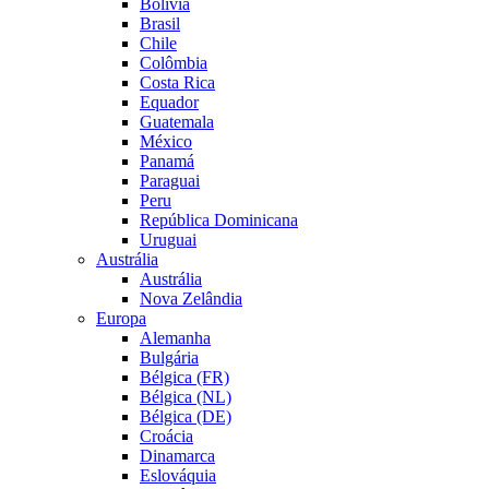
Bolívia
Brasil
Chile
Colômbia
Costa Rica
Equador
Guatemala
México
Panamá
Paraguai
Peru
República Dominicana
Uruguai
Austrália
Austrália
Nova Zelândia
Europa
Alemanha
Bulgária
Bélgica (FR)
Bélgica (NL)
Bélgica (DE)
Croácia
Dinamarca
Eslováquia