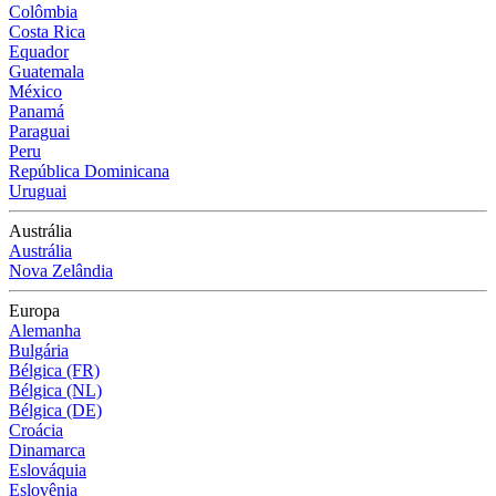
Colômbia
Costa Rica
Equador
Guatemala
México
Panamá
Paraguai
Peru
República Dominicana
Uruguai
Austrália
Austrália
Nova Zelândia
Europa
Alemanha
Bulgária
Bélgica (FR)
Bélgica (NL)
Bélgica (DE)
Croácia
Dinamarca
Eslováquia
Eslovênia