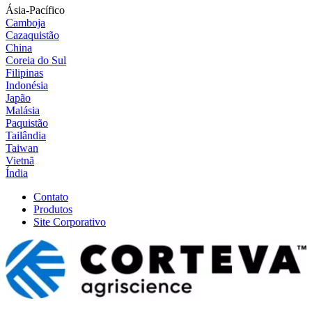
Ásia-Pacífico
Camboja
Cazaquistão
China
Coreia do Sul
Filipinas
Indonésia
Japão
Malásia
Paquistão
Tailândia
Taiwan
Vietnã
Índia
Contato
Produtos
Site Corporativo