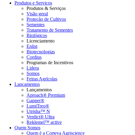
Produtos e Serviços
Produtos & Serviços
Visão geral
Proteção de Cultivos
Sementes
Tratamento de Sementes
Biológicos
Licenciamento
Enlist
Biotecnologias
Cordius
Programas de Incentivos
Lidera
Somos
Feiras Agrícolas
Lançamentos
Lançamentos
Aproach® Premium
Gapper®
LumiTreo®
Utrisha™ N
Verdict® Ultra
Reklemel™ active
Quem Somos
Quem é a Corteva Agriscience