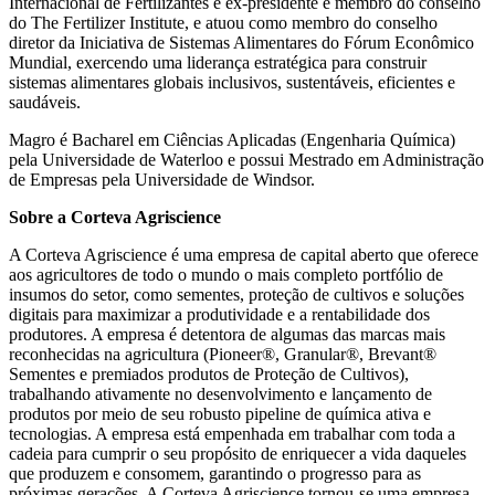
Internacional de Fertilizantes e ex-presidente e membro do conselho
do The Fertilizer Institute, e atuou como membro do conselho
diretor da Iniciativa de Sistemas Alimentares do Fórum Econômico
Mundial, exercendo uma liderança estratégica para construir
sistemas alimentares globais inclusivos, sustentáveis, eficientes e
saudáveis.
Magro é Bacharel em Ciências Aplicadas (Engenharia Química)
pela Universidade de Waterloo e possui Mestrado em Administração
de Empresas pela Universidade de Windsor.
Sobre a Corteva Agriscience
A Corteva Agriscience é uma empresa de capital aberto que oferece
aos agricultores de todo o mundo o mais completo portfólio de
insumos do setor, como sementes, proteção de cultivos e soluções
digitais para maximizar a produtividade e a rentabilidade dos
produtores. A empresa é detentora de algumas das marcas mais
reconhecidas na agricultura (Pioneer®, Granular®, Brevant®
Sementes e premiados produtos de Proteção de Cultivos),
trabalhando ativamente no desenvolvimento e lançamento de
produtos por meio de seu robusto pipeline de química ativa e
tecnologias. A empresa está empenhada em trabalhar com toda a
cadeia para cumprir o seu propósito de enriquecer a vida daqueles
que produzem e consomem, garantindo o progresso para as
próximas gerações. A Corteva Agriscience tornou-se uma empresa