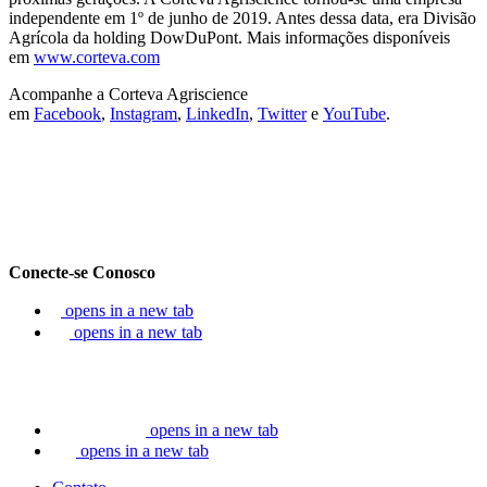
independente em 1º de junho de 2019. Antes dessa data, era Divisão
Agrícola da holding DowDuPont. Mais informações disponíveis
em
www.corteva.com
Acompanhe a Corteva Agriscience
em
Facebook
,
Instagram
,
LinkedIn
,
Twitter
e
YouTube
.
Conecte-se Conosco
opens in a new tab
opens in a new tab
opens in a new tab
opens in a new tab