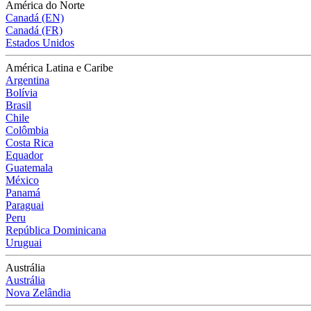
América do Norte
Canadá (EN)
Canadá (FR)
Estados Unidos
América Latina e Caribe
Argentina
Bolívia
Brasil
Chile
Colômbia
Costa Rica
Equador
Guatemala
México
Panamá
Paraguai
Peru
República Dominicana
Uruguai
Austrália
Austrália
Nova Zelândia