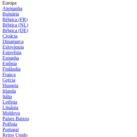
Europa
Alemanha
Bulgária
Bélgica (FR)
Bélgica (NL)
Bélgica (DE)
Croácia
Dinamarca
Eslováquia
Eslovênia
Espanha
Estônia
Finlândia
França
Grécia
Hungria
Irlanda
Itália
Letônia
Lituânia
Moldova
Países Baixos
Polônia
Portugal
Reino Unido