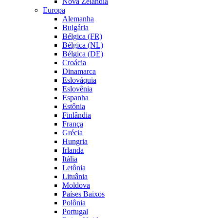
Nova Zelândia
Europa
Alemanha
Bulgária
Bélgica (FR)
Bélgica (NL)
Bélgica (DE)
Croácia
Dinamarca
Eslováquia
Eslovênia
Espanha
Estônia
Finlândia
França
Grécia
Hungria
Irlanda
Itália
Letônia
Lituânia
Moldova
Países Baixos
Polônia
Portugal