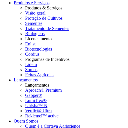
Produtos e Serviços
Produtos & Serviços
Visão geral
Proteção de Cultivos
Sementes
Tratamento de Sementes
Biológicos
Licenciamento
Enlist
Biotecnologias
Cordius
Programas de Incentivos
Lidera
Somos
Feiras Agrícolas
Lançamentos
Lançamentos
Aproach® Premium
Gapper®
LumiTreo®
Utrisha™ N
Verdict® Ultra
Reklemel™ active
Quem Somos
Quem é a Corteva Agriscience