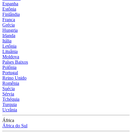
Espanha
Estônia
Finlândia
França
Grécia
Hungria
Irlanda
Itália
Letônia
Lituânia
Moldova
Países Baixos
Polônia
Portugal
Reino Unido
Romênia
Suécia
Sérvia
Tchéquia
Turquia
Ucrânia
África
África do Sul