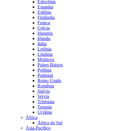
Eslovênia
Espanha
Estônia
Finlândia
França
Grécia
Hungria
Irlanda
Itália
Letônia
Lituânia
Moldova
Países Baixos
Polônia
Portugal
Reino Unido
Romênia
Suécia
Sérvia
Tchéquia
Turquia
Ucrânia
África
África do Sul
Ásia-Pacífico