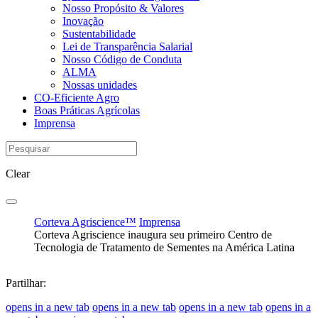
Nosso Propósito & Valores
Inovação
Sustentabilidade
Lei de Transparência Salarial
Nosso Código de Conduta
ALMA
Nossas unidades
CO-Eficiente Agro
Boas Práticas Agrícolas
Imprensa
Clear
Corteva Agriscience™
Imprensa
Corteva Agriscience inaugura seu primeiro Centro de
Tecnologia de Tratamento de Sementes na América Latina
Partilhar:
opens in a new tab
opens in a new tab
opens in a new tab
opens in a