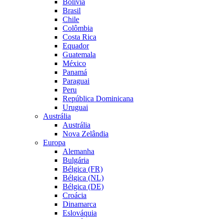
Bolívia
Brasil
Chile
Colômbia
Costa Rica
Equador
Guatemala
México
Panamá
Paraguai
Peru
República Dominicana
Uruguai
Austrália
Austrália
Nova Zelândia
Europa
Alemanha
Bulgária
Bélgica (FR)
Bélgica (NL)
Bélgica (DE)
Croácia
Dinamarca
Eslováquia