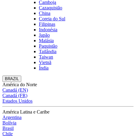
Camboja
Cazaquistão
China
Coreia do Sul
Filipinas
Indonésia
Japão
Malásia
Paquistão
Tailândia
Taiwan
Vietnã
Índia
BRAZIL
América do Norte
Canadá (EN)
Canadá (FR)
Estados Unidos
América Latina e Caribe
Argentina
Bolívia
Brasil
Chile