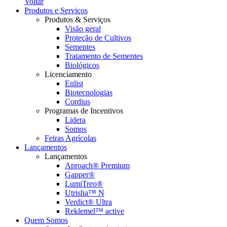
Voltar
Produtos e Serviços
Produtos & Serviços
Visão geral
Proteção de Cultivos
Sementes
Tratamento de Sementes
Biológicos
Licenciamento
Enlist
Biotecnologias
Cordius
Programas de Incentivos
Lidera
Somos
Feiras Agrícolas
Lançamentos
Lançamentos
Aproach® Premium
Gapper®
LumiTreo®
Utrisha™ N
Verdict® Ultra
Reklemel™ active
Quem Somos