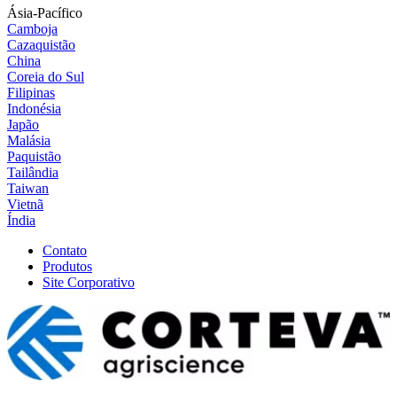
Ásia-Pacífico
Camboja
Cazaquistão
China
Coreia do Sul
Filipinas
Indonésia
Japão
Malásia
Paquistão
Tailândia
Taiwan
Vietnã
Índia
Contato
Produtos
Site Corporativo